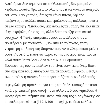
Αυτό όμως δεν σημαίνει ότι ο Ολυμπιακός δεν μπορεί να
κερδίσει αλλιώς. Πρώτα από όλα, μπορεί να κάνει το παιχνίδι
του στο μισό γήπεδο, όπως το κάνει πάντα, δηλαδή
παίζοντας με πολλές πάσες και εμπλέκοντας πολλούς παίκτες
σε μία κατοχή. "Σπουδαία, μας άνοιξες τα μάτια", θα μου πείτε.
"Όχι ακριβώς", θα σας πω, αλλά δείτε το εξής στατιστικό
στοιχείο: Η Φενέρ επιτρέπει στους αντιπάλους της να
σουτάρουν με ποσοστό 38,1% από το τρίποντο, τρίτη
χειρότερη επίδοση στη διοργάνωση. Αν ο Ολυμπιακός μείνει
συνεπής σε ό,τι έκανε ως τώρα, το πιθανότερο είναι πως τα
καλά σουτ θα τα βρει - δεν ανησυχώ. Οι αμυντικές
δυνατότητες των αντιπάλων του είναι συγκεκριμένες, διότι
στα σχήματα τους υπάρχουν πάντα αδύναμοι κρίκοι, μεταξύ
των οποίων η συννενόηση παρουσιάζεται συχνά ελλειπής.
Η μεγαλύτερη πρόκληση για τους ερυθρόλευκους βρίσκεται
κατά την ταπεινή μου άποψη στο άλλο μισό του γηπέδου. Η
Φενέρ έχει την πέμπτη καλύτερη επίθεση της διοργάνωσης σε
αποτελεσματικότητα (119,1/100 κατοχές), το έκτο καλύτερο