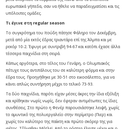
ευρωπαϊκά γήπεδα, σαν να ήθελε να παραδειγματίσει και τις
υπόλοιπες ομάδες.
Τι έγινε στη regular season
Το συγκρότημα του Ιτούδη πάτησε Φάληρο τον Δεκέμβρη,
μετά από μία εκτός έδρας τριαντάρα επί της Άλμπα και με
ρεκόρ 10-2. Έφυγε με συντριβή 94-67 και κατόπι έχασε άλλα
τέσσερα παιχνίδια στη σειρά.
Κάπως αργότερα, στο τέλος του Γενάρη, ο Ολυμπιακός
πέτυχε τους αντιπάλους του σε καλύτερη φόρμα και στην
έδρα τους. Προηγήθηκε με 30-51 στο εικοσάλεπτο, για να
κάνει απλώς συντήρηση μέχρι το τελικό 73-93.
Τα δύο παιχνίδια, παρότι είχαν μέσες άκρες την ίδια εξέλιξη
και κρίθηκαν νωρίς νωρίς, δεν έφεραν αντιμέτωπες τις ίδιες
συνθέσεις. Στο πρώτο η Φενέρ παρουσιάστηκε λειψή, χωρίς
το αμυντικό της πολυεργαλείο στην περίμετρο (Πιερ) και
χωρίς τον καλύτερο της παίκτη και πρώτο σκόρερ της για
φέτος, Τζόναθαν Μότλεϊ. Από το ρόστερ έλειπε μέχρι και ο