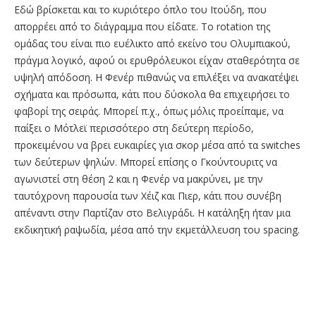
Εδώ βρίσκεται και το κυριότερο όπλο του Ιτούδη, που
απορρέει από το διάγραμμα που είδατε. Το rotation της
ομάδας του είναι πιο ευέλικτο από εκείνο του Ολυμπιακού,
πράγμα λογικό, αφού οι ερυθρόλευκοι είχαν σταθερότητα σε
υψηλή απόδοση. Η Φενέρ πιθανώς να επιλέξει να ανακατέψει
σχήματα και πρόσωπα, κάτι που δύσκολα θα επιχειρήσει το
φαβορί της σειράς. Μπορεί π.χ., όπως μόλις προείπαμε, να
παίξει ο Μότλεϊ περισσότερο στη δεύτερη περίοδο,
προκειμένου να βρει ευκαιρίες για σκορ μέσα από τα switches
των δεύτερων ψηλών. Μπορεί επίσης ο Γκούντουριτς να
αγωνιστεί στη θέση 2 και η Φενέρ να μακρύνει, με την
ταυτόχρονη παρουσία των Χέιζ και Πιερ, κάτι που συνέβη
απέναντι στην Παρτίζαν στο Βελιγράδι. Η κατάληξη ήταν μια
εκδικητική ραψωδία, μέσα από την εκμετάλλευση του spacing.