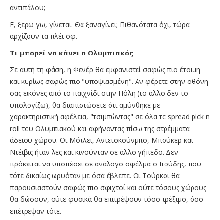
αντιπάλου;
Ε, ξερω γω, γίνεται. Θα ξαναγίνει; Πιθανότατα όχι, τώρα
αρχίζουν τα πλέι οφ.
Τι μπορεί να κάνει ο Ολυμπιακός
Σε αυτή τη φάση, η Φενέρ θα εμφανιστεί σαφώς πιο έτοιμη
και κυρίως σαφώς πιο "υποψιασμένη". Αν φέρετε στην οθόνη
σας εικόνες από το παιχνίδι στην Πόλη (το άλλο δεν το
υπολογίζω), θα διαπιστώσετε ότι αμύνθηκε με
χαρακτηριστική αφέλεια, "τσιμπώντας" σε όλα τα spread pick n
roll του Ολυμπιακού και αφήνοντας πίσω της στρέμματα
άδειου χώρου. Οι Μότλεϊ, Αντετοκούνμπο, Μπούκερ και
Ντέιβις ήταν λες και κινούνταν σε άλλο γήπεδο. Δεν
πρόκειται να υποπέσει σε ανάλογο σφάλμα ο Ιτούδης, που
τότε δικαίως ωρυόταν με όσα έβλεπε. Οι Τούρκοι θα
παρουσιαστούν σαφώς πιο σφιχτοί και ούτε τόσους χώρους
θα δώσουν, ούτε φυσικά θα επιτρέψουν τόσο τρέξιμο, όσο
επέτρεψαν τότε.