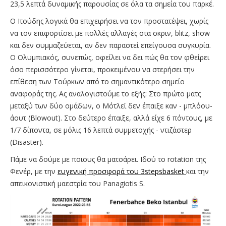
23,5 λεπτά δυναμικής παρουσίας σε όλα τα σημεία του παρκέ.
Ο Ιτούδης λογικά θα επιχειρήσει να τον προστατέψει, χωρίς
να τον επιφορτίσει με πολλές αλλαγές στα σκριν, blitz, show
και δεν συμμαζεύεται, αν δεν παραστεί επείγουσα συγκυρία.
Ο Ολυμπιακός, συνεπώς, οφείλει να δει πώς θα τον φθείρει
όσο περισσότερο γίνεται, προκειμένου να στερήσει την
επίθεση των Τούρκων από το σημαντικότερο σημείο
αναφοράς της. Ας αναλογιστούμε το εξής: Στο πρώτο ματς
μεταξύ των δύο ομάδων, ο Μότλεϊ δεν έπαιξε καν - μπλόου-
άουτ (Blowout). Στο δεύτερο έπαιξε, αλλά είχε 6 πόντους, με
1/7 δίποντα, σε μόλις 16 λεπτά συμμετοχής - ντιζάστερ
(Disaster).
Πάμε να δούμε με ποιους θα ματσάρει. Ιδού το rotation της
Φενέρ, με την
ευγενική προσφορά του 3stepsbasket
και την
απεικονιστική μαεστρία του Panagiotis S.