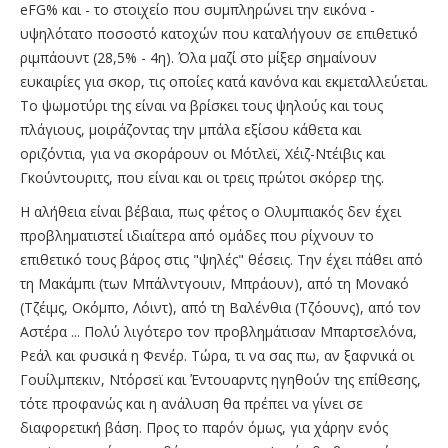
eFG% και - το στοιχείο που συμπληρώνει την εικόνα -
υψηλότατο ποσοστό κατοχών που καταλήγουν σε επιθετικό
ριμπάουντ (28,5% - 4η). Όλα μαζί στο μίξερ σημαίνουν
ευκαιρίες για σκορ, τις οποίες κατά κανόνα και εκμεταλλεύεται.
Το ψωμοτύρι της είναι να βρίσκει τους ψηλούς και τους
πλάγιους, μοιράζοντας την μπάλα εξίσου κάθετα και
οριζόντια, για να σκοράρουν οι Μότλεϊ, Χέιζ-Ντέιβις και
Γκούντουριτς, που είναι και οι τρεις πρώτοι σκόρερ της.
Η αλήθεια είναι βέβαια, πως φέτος ο Ολυμπιακός δεν έχει
προβληματιστεί ιδιαίτερα από ομάδες που ρίχνουν το
επιθετικό τους βάρος στις "ψηλές" θέσεις. Την έχει πάθει από
τη Μακάμπι (των Μπάλντγουιν, Μπράουν), από τη Μονακό
(Τζέιμς, Οκόμπο, Λόιντ), από τη Βαλένθια (Τζόουνς), από τον
Αστέρα ... Πολύ λιγότερο τον προβλημάτισαν Μπαρτσελόνα,
Ρεάλ και φυσικά η Φενέρ. Τώρα, τι να σας πω, αν ξαφνικά οι
Γουίλμπεκιν, Ντόρσεϊ και Έντουαρντς ηγηθούν της επίθεσης,
τότε προφανώς και η ανάλυση θα πρέπει να γίνει σε
διαφορετική βάση. Προς το παρόν όμως, για χάρην ενός