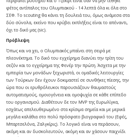
περιβάλει μυστήριο και ο Τζεκίρι είναι σαν να μην τέθηκε
φέτος αντίπαλος του Ολυμπιακού - 14 λεπτά όλα κι όλα στο
ΣΕΦ. Το scouting θα κάνει τη δουλειά του, όμως ανάμεσα στα
δύο σύνολα, εκείνο που κρύβει εκπλήξεις είναι το απέναντι,
όχι το δικό μας (sic).
Πρόβλεψη
Όπως και να χει, ο Ολυμπιακός μπαίνει στη σειρά με
πλεονέκτημα. To δικό του εγχείρημα διανύει την τρίτη του
σεζόν και το εγχείρημα της Φενέρ την πρώτη. Άσχετα με την
εμπειρία των μονάδων ξεχωριστά, οι ομαδικές λειτουργίες
των Τούρκων δεν έχουν δοκιμαστεί σε συνθήκες πίεσης, την
ώρα που οι ερυθρόλευκοι παρουσιάζουν θαυμαστούς
αυτοματισμούς, ομοιογένεια και ομοψυχία σε κάθε επίπεδο
του οργανισμού. Διαθέτουν δε τον MVP της Ευρωλίγκα,
εσχάτως απελευθερωμένο στα κρίσιμα σημεία και με μερικά
μεγάλα καλάθια στο πολύ πρόσφατο βιογραφικό του (Εφές,
Μπαρτσελόνα, Ζαλγκίρις). Το λογικό είναι να περάσουν,
ακόμη και αν δυσκολευτούν, ακόμη και αν χάσουν παιχνίδι