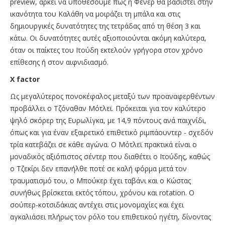
preview, αρκεί να υποθέσουμε πως η Φενέρ θα βασιστεί στην
ικανότητα του Καλάθη να μοιράζει τη μπάλα και στις
δημιουργικές δυνατότητες της τετράδας από τη θέση 3 και
κάτω. Οι δυνατότητες αυτές αξιοποιούνται ακόμη καλύτερα,
όταν οι παίκτες του Ιτούδη εκτελούν γρήγορα στον χρόνο
επίθεσης ή στον αιφνιδιασμό.
X factor
Ως μεγαλύτερος πονοκέφαλος μεταξύ των προαναφερθέντων
προβάλλει ο Τζόναθαν Μότλεϊ. Πρόκειται για τον καλύτερο
ψηλό σκόρερ της Ευρωλίγκα, με 14,9 πόντους ανά παιχνίδι,
όπως και για έναν εξαιρετικό επιθετικό ριμπάουντερ - σχεδόν
τρία κατεβάζει σε κάθε αγώνα. Ο Μότλεϊ πρακτικά είναι ο
μοναδικός αξιόπιστος σέντερ που διαθέτει ο Ιτούδης, καθώς
ο Τζεκίρι δεν επανήλθε ποτέ σε καλή φόρμα μετά τον
τραυματισμό του, ο Μπούκερ έχει ταβάνι και ο Κώστας
συνήθως βρίσκεται εκτός τόπου, χρόνου και rotation. Ο
σούπερ-κοτσιδάκιας αντέχει στις μονομαχίες και έχει
αγκαλιάσει πλήρως τον ρόλο του επιθετικού ηγέτη, δίνοντας