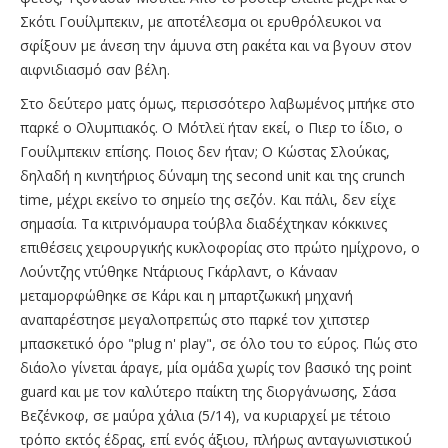
Σκότι Γουίλμπεκιν, με αποτέλεσμα οι ερυθρόλευκοι να
σφίξουν με άνεση την άμυνα στη ρακέτα και να βγουν στον
αιφνιδιασμό σαν βέλη.
Στο δεύτερο ματς όμως, περισσότερο λαβωμένος μπήκε στο
παρκέ ο Ολυμπιακός. Ο Μότλεϊ ήταν εκεί, ο Πιερ το ίδιο, ο
Γουίλμπεκιν επίσης. Ποιος δεν ήταν; Ο Κώστας Σλούκας,
δηλαδή η κινητήριος δύναμη της second unit και της crunch
time, μέχρι εκείνο το σημείο της σεζόν. Και πάλι, δεν είχε
σημασία. Τα κιτρινόμαυρα τούβλα διαδέχτηκαν κόκκινες
επιθέσεις χειρουργικής κυκλοφορίας στο πρώτο ημίχρονο, ο
Λούντζης ντύθηκε Ντάριους Γκάρλαντ, ο Κάνααν
μεταμορφώθηκε σε Κάρι και η μπαρτζωκική μηχανή
αναπαρέστησε μεγαλοπρεπώς στο παρκέ τον χιπστερ
μπασκετικό όρο "plug n' play", σε όλο του το εύρος. Πώς στο
διάολο γίνεται άραγε, μία ομάδα χωρίς τον βασικό της point
guard και με τον καλύτερο παίκτη της διοργάνωσης, Σάσα
Βεζένκοφ, σε μαύρα χάλια (5/14), να κυριαρχεί με τέτοιο
τρόπο εκτός έδρας, επί ενός άξιου, πλήρως ανταγωνιστικού