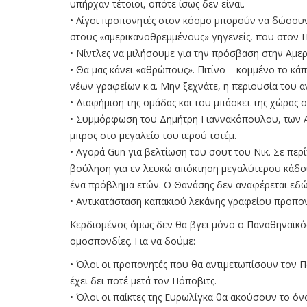
υπήρχαν τέτοιοι, οπότε ίσως δεν είναι.
• Λίγοι προπονητές στον κόσμο μπορούν να δώσουν 
στους «αμερικανοθρεμμένους» γηγενείς, που στον ΠΑ
• Νίντλες να μιλήσουμε για την πρόσβαση στην Αμερ
• Θα μας κάνει «αθρώπους». Πιτίνο = κομμένο το κ
νέων γραφείων κ.α. Μην ξεχνάτε, η περιουσία του α
• Διαφήμιση της ομάδας και του μπάσκετ της χώρας σ
• Συμμόρφωση του Δημήτρη Γιαννακόπουλου, των Α
μπρος στο μεγαλείο του ιερού τοτέμ.
• Αγορά Gun για βελτίωση του σουτ του Νικ. Σε περ
βούληση για εν λευκώ απόκτηση μεγαλύτερου κάδου
ένα πρόβλημα ετών. Ο Θανάσης δεν αναφέρεται εδώ, 
• Αντικατάσταση καπακιού λεκάνης γραφείου προπο
Κερδισμένος όμως δεν θα βγει μόνο ο Παναθηναϊκός,
ομοσπονδίες. Για να δούμε:
• Όλοι οι προπονητές που θα αντιμετωπίσουν τον Πα
έχει δει ποτέ μετά τον Πόποβιτς.
• Όλοι οι παίκτες της Ευρωλίγκα θα ακούσουν το ό