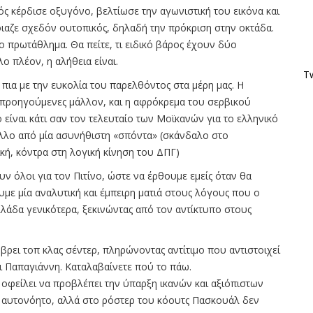
ς κέρδισε οξυγόνο, βελτίωσε την αγωνιστική του εικόνα και
ιαζε σχεδόν ουτοπικός, δηλαδή την πρόκριση στην οκτάδα.
ο πρωτάθλημα. Θα πείτε, τι ειδικό βάρος έχουν δύο
ο πλέον, η αλήθεια είναι.
Tw
πια με την ευκολία του παρελθόντος στα μέρη μας. Η
ι προηγούμενες μάλλον, και η αφρόκρεμα του σερβικού
ο είναι κάτι σαν τον τελευταίο των Μοϊκανών για το ελληνικό
 άλλο από μία ασυνήθιστη «σπόντα» (σκάνδαλο στο
ική, κόντρα στη λογική κίνηση του ΔΠΓ)
ν όλοι για τον Πιτίνο, ώστε να έρθουμε εμείς όταν θα
υμε μία αναλυτική και έμπειρη ματιά στους λόγους που ο
Ελλάδα γενικότερα, ξεκινώντας από τον αντίκτυπο στους
βρει τοπ κλας σέντερ, πληρώνοντας αντίτιμο που αντιστοιχεί
ι Παπαγιάννη. Καταλαβαίνετε πού το πάω.
 οφείλει να προβλέπει την ύπαρξη ικανών και αξιόπιστων
ται αυτονόητο, αλλά στο ρόστερ του κόουτς Πασκουάλ δεν