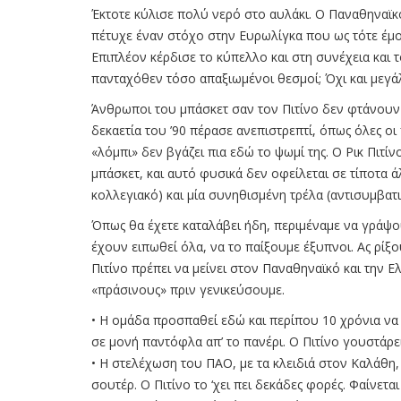
Έκτοτε κύλισε πολύ νερό στο αυλάκι. Ο Παναθηναϊκό
πέτυχε έναν στόχο στην Ευρωλίγκα που ως τότε έμο
Επιπλέον κέρδισε το κύπελλο και στη συνέχεια και τ
πανταχόθεν τόσο απαξιωμένοι θεσμοί; Όχι και μεγάλ
Άνθρωποι του μπάσκετ σαν τον Πιτίνο δεν φτάνουν 
δεκαετία του ’90 πέρασε ανεπιστρεπτί, όπως όλες ο
«λόμπι» δεν βγάζει πια εδώ το ψωμί της. Ο Ρικ Πιτίν
μπάσκετ, και αυτό φυσικά δεν οφείλεται σε τίποτα
κολλεγιακό) και μία συνηθισμένη τρέλα (αντισυμβατ
Όπως θα έχετε καταλάβει ήδη, περιμέναμε να γράψου
έχουν ειπωθεί όλα, να το παίξουμε έξυπνοι. Ας ρίξο
Πιτίνο πρέπει να μείνει στον Παναθηναϊκό και την 
«πράσινους» πριν γενικεύσουμε.
• Η ομάδα προσπαθεί εδώ και περίπου 10 χρόνια να 
σε μονή παντόφλα απ’ το πανέρι. Ο Πιτίνο γουστάρε
• Η στελέχωση του ΠΑΟ, με τα κλειδιά στον Καλάθη,
σουτέρ. Ο Πιτίνο το ‘χει πει δεκάδες φορές. Φαίνε