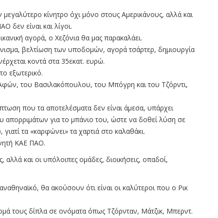
μεγαλύτερο κίνητρο όχι μόνο στους Αμερικάνους, αλλά και
Ο δεν είναι και λίγοι.
ικανική αγορά, ο Χεζόνια θα μας παρακαλάει.
άπνισμα, βελτίωση των υποδομών, αγορά τσάρτερ, δημιουργία
νέρχεται κοντά στα 35εκατ. ευρώ.
το εξωτερικό.
φών, του Βασιλακόπουλου, του Μπόγρη και του Τζόρντι,
ίπτωση που τα αποτελέσματα δεν είναι άμεσα, υπάρχει
 απορριμάτων για το μπάνιο του, ώστε να δοθεί λύση σε
γιατί τα «καρφώνει» τα χαρτιά στο καλαθάκι.
νητή ΚΑΕ ΠΑΟ.
 αλλά και οι υπόλοιπες ομάδες, διοικήσεις, οπαδοί,
ναθηναϊκό, θα ακούσουν ότι είναι οι καλύτεροι που ο Ρικ
νομά τους δίπλα σε ονόματα όπως Τζόρνταν, Μάτζικ, Μπερντ.