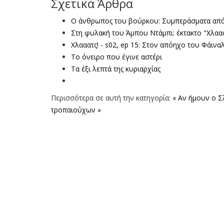
Σχετικά Άρθρα
Ο άνθρωπος του βούρκου: Συμπεράσματα από 
Στη φυλακή του Άμπου Ντάμπι: έκτακτο "Χλααα
Χλααατς! - s02, ep 15: Στον απόηχο του Φάιν
Το όνειρο που έγινε αστέρι
Τα έξι λεπτά της κυριαρχίας
Περισσότερα σε αυτή την κατηγορία:
« Αν ήμουν ο Σλ
τροπαιούχων »