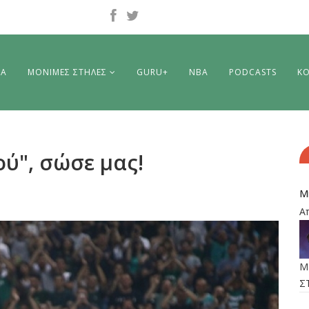
ΡΑ
ΜΟΝΙΜΕΣ ΣΤΗΛΕΣ
GURU+
NBA
PODCASTS
ΚΟ
ού", σώσε μας!
M
Α
M
Σ