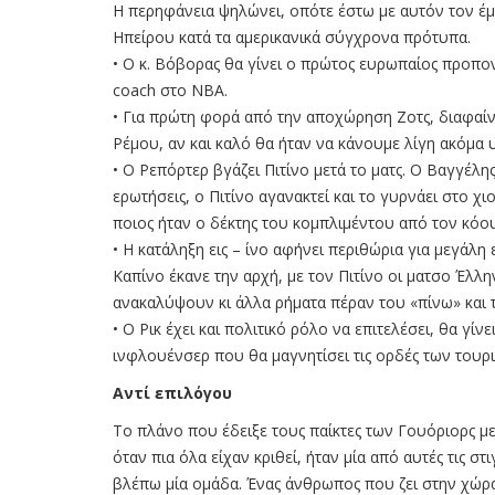
Η περηφάνεια ψηλώνει, οπότε έστω με αυτόν τον έμ
Ηπείρου κατά τα αμερικανικά σύγχρονα πρότυπα.
• Ο κ. Βόβορας θα γίνει ο πρώτος ευρωπαίος προπο
coach στο ΝΒΑ.
• Για πρώτη φορά από την αποχώρηση Ζοτς, διαφαίν
Ρέμου, αν και καλό θα ήταν να κάνουμε λίγη ακόμα
• Ο Ρεπόρτερ βγάζει Πιτίνο μετά το ματς. Ο Βαγγέλ
ερωτήσεις, ο Πιτίνο αγανακτεί και το γυρνάει στο χ
ποιος ήταν ο δέκτης του κομπλιμέντου από τον κόουτς
• Η κατάληξη εις – ίνο αφήνει περιθώρια για μεγάλ
Καπίνο έκανε την αρχή, με τον Πιτίνο οι ματσο Έλλη
ανακαλύψουν κι άλλα ρήματα πέραν του «πίνω» και 
• Ο Ρικ έχει και πολιτικό ρόλο να επιτελέσει, θα γ
ινφλουένσερ που θα μαγνητίσει τις ορδές των τουρ
Αντί επιλόγου
Το πλάνο που έδειξε τους παίκτες των Γουόριορς με τ
όταν πια όλα είχαν κριθεί, ήταν μία από αυτές τις 
βλέπω μία ομάδα. Ένας άνθρωπος που ζει στην χώ