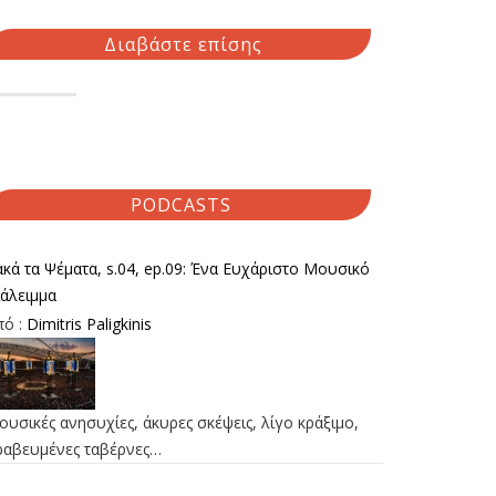
Διαβάστε επίσης
PODCASTS
κά τα Ψέματα, s.04, ep.09: Ένα Ευχάριστο Μουσικό
ιάλειμμα
πό :
Dimitris Paligkinis
υσικές ανησυχίες, άκυρες σκέψεις, λίγο κράξιμο,
ραβευμένες ταβέρνες…