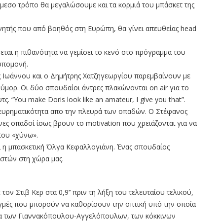
μεσο τρόπο θα μεγαλώσουμε και τα κορμιά του μπάσκετ της
νητής που από βοηθός στη Ευρώπη, θα γίνει απευθείας head
εται η πιθανότητα να γεμίσει το κενό στο πρόγραμμα του
 υπομονή.
ης Ιωάννου και ο Δημήτρης Χατζηγεωργίου παρεμβαίνουν με
ιούμορ. Οι δύο σπουδαίοι άντρες πλακώνονται on air για το
. “You make Doris look like an amateur, I give you that”.
η ευρηματικότητα απο την πλευρά των οπαδών. Ο Στέφανος
νες οπαδοί ίσως βρουν το motivation που χρειάζονται για να
του «χύνω».
ίνει η μπασκετική Όλγα Κεφαλλογιάνη. Ένας σπουδαίος
ιστών στη χώρα μας.
ον Στιβ Κερ στα 0,9’’ πριν τη λήξη του τελευταίου τελικού,
στιγμές που μπορούν να καθορίσουν την οπτική υπό την οποία
ρα των Γιαννακόπουλου-Αγγελόπουλων, των κόκκινων