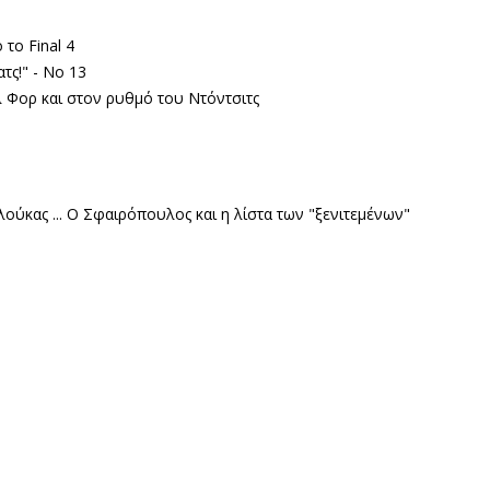
το Final 4
τς!" - Νο 13
αλ Φορ και στον ρυθμό του Ντόντσιτς
ούκας ...
Ο Σφαιρόπουλος και η λίστα των "ξενιτεμένων"