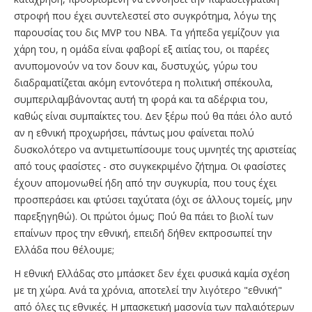
στροφή που έχει συντελεστεί στο συγκρότημα, λόγω της
παρουσίας του δις MVP του NBA. Τα γήπεδα γεμίζουν για
χάρη του, η ομάδα είναι φαβορί εξ αιτίας του, οι παρέες
ανυπομονούν να τον δουν και, δυστυχώς, γύρω του
διαδραματίζεται ακόμη εντονότερα η πολιτική σπέκουλα,
συμπεριλαμβάνοντας αυτή τη φορά και τα αδέρφια του,
καθώς είναι συμπαίκτες του. Δεν ξέρω πού θα πάει όλο αυτό
αν η εθνική προχωρήσει, πάντως μου φαίνεται πολύ
δυσκολότερο να αντιμετωπίσουμε τους υμνητές της αριστείας
από τους φασίστες - στο συγκεκριμένο ζήτημα. Οι φασίστες
έχουν απομονωθεί ήδη από την συγκυρία, που τους έχει
προσπεράσει και φτύσει ταχύτατα (όχι σε άλλους τομείς, μην
παρεξηγηθώ). Οι πρώτοι όμως; Πού θα πάει το βιολί των
επαίνων προς την εθνική, επειδή δήθεν εκπροσωπεί την
Ελλάδα που θέλουμε;
Η εθνική Ελλάδας στο μπάσκετ δεν έχει φυσικά καμία σχέση
με τη χώρα. Ανά τα χρόνια, αποτελεί την λιγότερο "εθνική"
από όλες τις εθνικές. Η μπασκετική μασονία των παλαιότερων