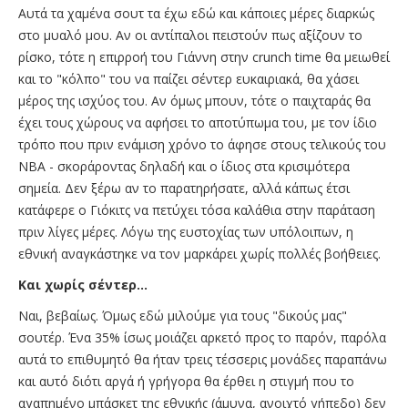
Αυτά τα χαμένα σουτ τα έχω εδώ και κάποιες μέρες διαρκώς
στο μυαλό μου. Αν οι αντίπαλοι πειστούν πως αξίζουν το
ρίσκο, τότε η επιρροή του Γιάννη στην crunch time θα μειωθεί
και το "κόλπο" του να παίζει σέντερ ευκαιριακά, θα χάσει
μέρος της ισχύος του. Αν όμως μπουν, τότε ο παιχταράς θα
έχει τους χώρους να αφήσει το αποτύπωμα του, με τον ίδιο
τρόπο που πριν ενάμιση χρόνο το άφησε στους τελικούς του
ΝΒΑ - σκοράροντας δηλαδή και ο ίδιος στα κρισιμότερα
σημεία. Δεν ξέρω αν το παρατηρήσατε, αλλά κάπως έτσι
κατάφερε ο Γιόκιτς να πετύχει τόσα καλάθια στην παράταση
πριν λίγες μέρες. Λόγω της ευστοχίας των υπόλοιπων, η
εθνική αναγκάστηκε να τον μαρκάρει χωρίς πολλές βοήθειες.
Και χωρίς σέντερ...
Ναι, βεβαίως. Όμως εδώ μιλούμε για τους "δικούς μας"
σουτέρ. Ένα 35% ίσως μοιάζει αρκετό προς το παρόν, παρόλα
αυτά το επιθυμητό θα ήταν τρεις τέσσερις μονάδες παραπάνω
και αυτό διότι αργά ή γρήγορα θα έρθει η στιγμή που το
αγαπημένο μπάσκετ της εθνικής (άμυνα, ανοιχτό γήπεδο) δεν