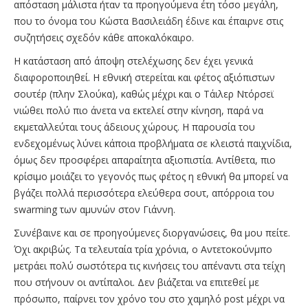
απόσταση μάλιστα ήταν τα προηγούμενα έτη τόσο μεγάλη,
που το όνομα του Κώστα Βασιλειάδη έδινε και έπαιρνε στις
συζητήσεις σχεδόν κάθε αποκαλόκαιρο.
Η κατάσταση από άποψη στελέχωσης δεν έχει γενικά
διαφοροποιηθεί. Η εθνική στερείται και φέτος αξιόπιστων
σουτέρ (πλην Σλούκα), καθώς μέχρι και ο Τάιλερ Ντόρσεϊ
νιώθει πολύ πιο άνετα να εκτελεί στην κίνηση, παρά να
εκμεταλλεύται τους άδειους χώρους. Η παρουσία του
ενδεχομένως λύνει κάποια προβλήματα σε κλειστά παιχνίδια,
όμως δεν προσφέρει απαραίτητα αξιοπιστία. Αντίθετα, πιο
κρίσιμο μοιάζει το γεγονός πως φέτος η εθνική θα μπορεί να
βγάζει πολλά περισσότερα ελεύθερα σουτ, απόρροια του
swarming των αμυνών στον Γιάννη.
Συνέβαινε και σε προηγούμενες διοργανώσεις, θα μου πείτε.
Όχι ακριβώς. Τα τελευταία τρία χρόνια, ο Αντετοκούνμπο
μετράει πολύ σωστότερα τις κινήσεις του απέναντι στα τείχη
που στήνουν οι αντίπαλοι. Δεν βιάζεται να επιτεθεί με
πρόσωπο, παίρνει τον χρόνο του στο χαμηλό post μέχρι να