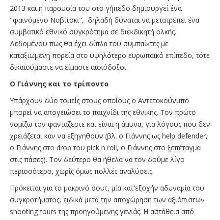
2013 και η παρουσία του στο γήπεδο δημιουργεί ένα
"φαινόμενο Νοβίτσκι", δηλαδή δύναται να μετατρέπει ένα
συμβατικό εθνικό συγκρότημα σε διεκδικητή ολκής.
Δεδομένου πως θα έχει δίπλα του συμπαίκτες με
καταξιωμένη πορεία στο υψηλότερο ευρωπαϊκό επίπεδο, τότε
δικαιούμαστε να είμαστε αισιόδοξοι.
Ο Γιάννης και το τρίποντο
Υπάρχουν δύο τομείς στους οποίους ο Αντετοκούνμπο
μπορεί να απογειώσει το παιχνίδι της εθνικής. Τον πρώτο
νομίζω τον φαντάζεστε και είναι η άμυνα, για λόγους που δεν
χρειάζεται καν να εξηγηθούν (βλ. ο Γιάννης ως help defender,
ο Γιάννης στο drop του pick n roll, o Γιάννης στο ξεπέταγμα
στις πάσες). Τον δεύτερο θα ήθελα να τον δούμε λίγο
περισσότερο, χωρίς όμως πολλές αναλύσεις.
Πρόκειται για το μακρινό σουτ, μία κατ'εξοχήν αδυναμία του
συγκροτήματος, ειδικά μετά την αποχώρηση των αξιόπιστων
shooting fours της προηγούμενης γενιάς. Η αστάθεια από