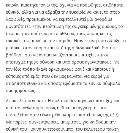
καιρών πιάστηκε πάνω της, όχι για να προωθήσει οτιδήποτε
εθνικό, αλλά για να αδράξει την ευκαιρία να κάνει το σπορ
λαοφιλές, προκειμένου να εκμεταλλευτεί μία αγορά με
δυνατότητες. Στην περίπτωση της συγκεκριμένης ομάδας, το
δέσιμο ήταν πρότερα με το άθλημα, τους όρους και τις
τακτικές του, παρά με την πατρίδα. Ήταν εκείνη που δίδαξε το
μπάσκετ στον κόσμο και αυτή της η διδασκαλική ιδιότητα
βοήθησε στο να αντιμετωπίζονται οι επιτυχίες και οι
αποτυχίες της με σύνεση και υπό όρους αγωνιστικούς. Με
τον ίδιο τρόπο έκανε ορκισμένους φανζ και κάποιους ή
κάποιες από εμάς, που δεν μας καίγεται για καρφί για
οτιδήποτε εθνικό και αποστρεφόμαστε τα εθνικά σύμβολα
πάσης φύσεως.
Ας μας λείπουν αυτά. Η πολιτική δεν πηγαίνει ποτέ ξέχωρα
από τον αθλητισμό, ομως η βίαιη μετάγγιση της που
συντελείται στην εθνική, θα αντιμετωπιστεί όπως της αξίζει.
Με παρέες, συγκεντρώσεις, μπυρίτσες, για να δούμε την
εθνική του Γιάννη Αντετοκούνμπο, του καλύτερου παίκτη