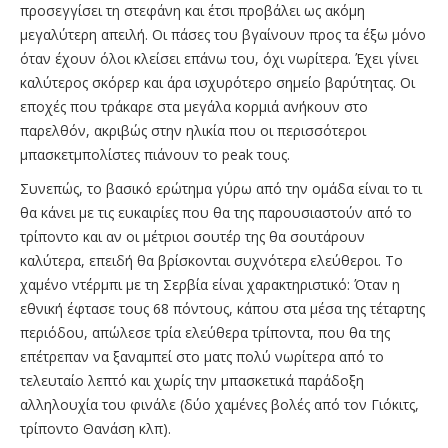
προσεγγίσει τη στεφάνη και έτσι προβάλει ως ακόμη
μεγαλύτερη απειλή. Οι πάσες του βγαίνουν προς τα έξω μόνο
όταν έχουν όλοι κλείσει επάνω του, όχι νωρίτερα. Έχει γίνει
καλύτερος σκόρερ και άρα ισχυρότερο σημείο βαρύτητας. Οι
εποχές που τράκαρε στα μεγάλα κορμιά ανήκουν στο
παρελθόν, ακριβώς στην ηλικία που οι περισσότεροι
μπασκετμπολίστες πιάνουν το peak τους.
Συνεπώς, το βασικό ερώτημα γύρω από την ομάδα είναι το τι
θα κάνει με τις ευκαιρίες που θα της παρουσιαστούν από το
τρίποντο και αν οι μέτριοι σουτέρ της θα σουτάρουν
καλύτερα, επειδή θα βρίσκονται συχνότερα ελεύθεροι. Το
χαμένο ντέρμπι με τη Σερβία είναι χαρακτηριστικό: Όταν η
εθνική έφτασε τους 68 πόντους, κάπου στα μέσα της τέταρτης
περιόδου, απώλεσε τρία ελεύθερα τρίποντα, που θα της
επέτρεπαν να ξαναμπεί στο ματς πολύ νωρίτερα από το
τελευταίο λεπτό και χωρίς την μπασκετικά παράδοξη
αλληλουχία του φινάλε (δύο χαμένες βολές από τον Γιόκιτς,
τρίποντο Θανάση κλπ).