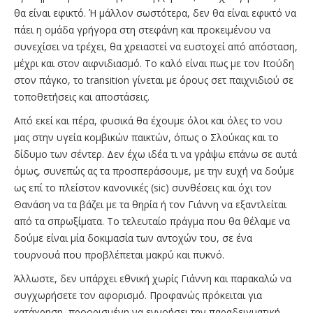
θα είναι εφικτό. Ή μάλλον σωστότερα, δεν θα είναι εφικτό να
πάει η ομάδα γρήγορα στη στεφάνη και προκειμένου να
συνεχίσει να τρέχει, θα χρειαστεί να ευστοχεί από απόσταση,
μέχρι και στον αιφνιδιασμό. Το καλό είναι πως με τον Ιτούδη
στον πάγκο, το transition γίνεται με όρους σετ παιχνιδιού σε
τοποθετήσεις και αποστάσεις.
Από εκεί και πέρα, φυσικά θα έχουμε όλοι και όλες το νου
μας στην υγεία κομβικών παικτών, όπως ο Σλούκας και το
δίδυμο των σέντερ. Δεν έχω ιδέα τι να γράψω επάνω σε αυτά
όμως, συνεπώς ας τα προσπεράσουμε, με την ευχή να δούμε
ως επί το πλείστον κανονικές (sic) συνθέσεις και όχι τον
Θανάση να τα βάζει με τα θηρία ή τον Γιάννη να εξαντλείται
από τα σπρωξίματα. Το τελευταίο πράγμα που θα θέλαμε να
δούμε είναι μία δοκιμασία των αντοχών του, σε ένα
τουρνουά που προβλέπεται μακρύ και πυκνό.
Άλλωστε, δεν υπάρχει εθνική χωρίς Γιάννη και παρακαλώ να
συγχωρήσετε τον αφορισμό. Προφανώς πρόκειται για
κατάχρηση, προορισμένη να εννοήσει την παραδειγματική