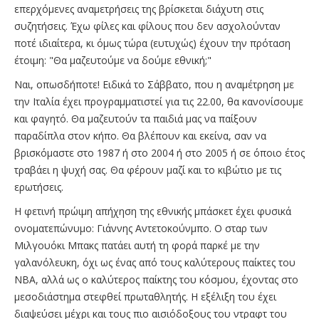
επερχόμενες αναμετρήσεις της βρίσκεται διάχυτη στις
συζητήσεις. Έχω φίλες και φίλους που δεν ασχολούνταν
ποτέ ιδιαίτερα, κι όμως τώρα (ευτυχώς) έχουν την πρόταση
έτοιμη: "Θα μαζευτούμε να δούμε εθνική;"
Nαι, οπωσδήποτε! Ειδικά το Σάββατο, που η αναμέτρηση με
την Ιταλία έχει προγραμματιστεί για τις 22.00, θα κανονίσουμε
και φαγητό. Θα μαζευτούν τα παιδιά μας να παίξουν
παραδίπλα στον κήπο. Θα βλέπουν και εκείνα, σαν να
βρισκόμαστε στο 1987 ή στο 2004 ή στο 2005 ή σε όποιο έτος
τραβάει η ψυχή σας. Θα φέρουν μαζί και το κιβώτιο με τις
ερωτήσεις.
Η φετινή πρώιμη απήχηση της εθνικής μπάσκετ έχει φυσικά
ονοματεπώνυμο: Γιάννης Αντετοκούνμπο. Ο σταρ των
Μιλγουόκι Μπακς πατάει αυτή τη φορά παρκέ με την
γαλανόλευκη, όχι ως ένας από τους καλύτερους παίκτες του
ΝΒΑ, αλλά ως ο καλύτερος παίκτης του κόσμου, έχοντας στο
μεσοδιάστημα στεφθεί πρωταθλητής. Η εξέλιξη του έχει
διαψεύσει μέχρι και τους πιο αισιόδοξους του ντραφτ του