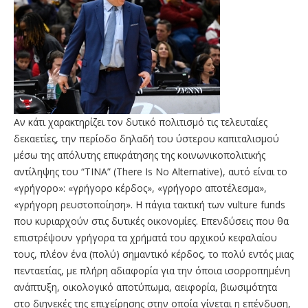
Αν κάτι χαρακτηρίζει τον δυτικό πολιτισμό τις τελευταίες
δεκαετίες, την περίοδο δηλαδή του ύστερου καπιταλισμού
μέσω της απόλυτης επικράτησης της κοινωνικοπολιτικής
αντίληψης του “ΤΙΝΑ” (There Is No Alternative), αυτό είναι το
«γρήγορο»: «γρήγορο κέρδος», «γρήγορο αποτέλεσμα»,
«γρήγορη ρευστοποίηση». Η πάγια τακτική των vulture funds
που κυριαρχούν στις δυτικές οικονομίες. Επενδύσεις που θα
επιστρέψουν γρήγορα τα χρήματά του αρχικού κεφαλαίου
τους, πλέον ένα (πολύ) σημαντικό κέρδος, το πολύ εντός μιας
πενταετίας, με πλήρη αδιαφορία για την όποια ισορροπημένη
ανάπτυξη, οικολογικό αποτύπωμα, αειφορία, βιωσιμότητα
στο διηνεκές της επιχείρησης στην οποία γίνεται η επένδυση,