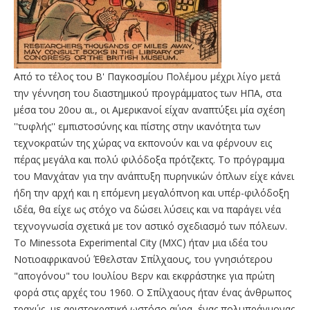
Από το τέλος του Β' Παγκοσμίου Πολέμου μέχρι λίγο μετά
την γέννηση του διαστημικού προγράμματος των ΗΠΑ, στα
μέσα του 20ου αι., οι Αμερικανοί είχαν αναπτύξει μία σχέση
''τυφλής'' εμπιστοσύνης και πίστης στην ικανότητα των
τεχνοκρατών της χώρας να εκπονούν και να φέρνουν εις
πέρας μεγάλα και πολύ φιλόδοξα πρότζεκτς. Το πρόγραμμα
του Μανχάταν για την ανάπτυξη πυρηνικών όπλων είχε κάνει
ήδη την αρχή και η επόμενη μεγαλόπνοη και υπέρ-φιλόδοξη
ιδέα, θα είχε ως στόχο να δώσει λύσεις και να παράγει νέα
τεχνογνωσία σχετικά με τον αστικό σχεδιασμό των πόλεων.
Το Minessota Experimental City (MXC) ήταν μια ιδέα του
Νοτιοαφρικανού Έθελσταν Σπίλχαους, του γνησιότερου
"απογόνου" του Ιουλίου Βερν και εκφράστηκε για πρώτη
φορά στις αρχές του 1960. Ο Σπίλχαους ήταν ένας άνθρωπος
τραχύς, με αριστοκρατική ωστόσο αύρα, ένας πολυπράγμονας