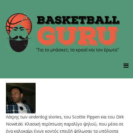
Λάτρης των underdog stories, του Scottie Pippen και του Dirk
Nowitzki. Kλασική περίπτωση παραλίγο ψηλού, που μέσα σε
ένα καλοκαίρι έγινε κοντός επειδή ψήλωσαν τα υπόλοιπα