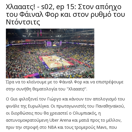
Χλααατς! - s02, ep 15: Στον απόηχο
του Φάιναλ Φορ και στον ρυθμό του
Ντόντσιτς
Ώρα να το κλείνουμε με το Φάιναλ Φορ και να επιστρέψουμε
στην συνήθη θεματολογία του "Xλααατς!".
Ο Gus φιλοξενεί τον Γιώργο και κάνουν τον απολογισμό του
φινάλε της Ευρωλίγκα. Οι πρωταγωνιστές του Παναθηναϊκού,
οι διορθώσεις που θα χρειαστεί ο Ολυμπιακός, η
αστυνομοκρατούμενη Uber Arena και ματιά προς το μέλλον,
πριν την στροφή στο ΝΒΑ και τους τρομερούς Mavs, που