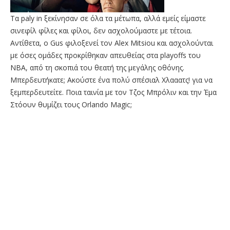
Τα paly in ξεκίνησαν σε όλα τα μέτωπα, αλλά εμείς είμαστε
σινεφίλ φίλες και φίλοι, δεν ασχολούμαστε με τέτοια.
Αντίθετα, ο Gus φιλοξενεί τον Alex Mitsiou και ασχολούνται
με όσες ομάδες προκρίθηκαν απευθείας στα playoffs του
ΝΒΑ, από τη σκοπιά του θεατή της μεγάλης οθόνης.
Μπερδευτήκατε; Ακούστε ένα πολύ σπέσιαλ Xλααατς! για να
ξεμπερδευτείτε. Ποια ταινία με τον Τζος Μπρόλιν και την Έμα
Στόουν θυμίζει τους Orlando Magic;