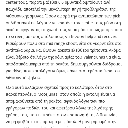
center τους, παρότι μαζεύει 6.6 αμυντικά ριμπάουντ ανά
παιχνίδι, αποτελεί την μεγαλύτερη πηγή προβλημάτων της
Λιθουανικής άμυνας. Όσον αφορά την αντιμετώπιση των pick
οι Λιθουανοί επιλέγουν να κρατάνε τον center τους μέσα στη
ρακέτα αφήνοντας το guard τους να περάσει όπως μπορεί από
το screen, με τους υπόλοιπους να δίνουν help and recover.
Ρισκάρουν πολύ στο mid range shoot, είτε σε γκαρντ είτε στα
αντίπαλα 5αρια, και δίνουν αρκετά ελεύθερα τρίποντα. Ακόμα
είναι βέβαιο ότι λόγω της αδυναμίας του Valanciunas να είναι
αποδοτικός μακριά από τη ρακέτα, δημιουργούνται διάδρομοι
για drive, που καταλήγουν όμως πάνω στα τεράστια άκρα του
Λιθουανού ψηλού.
Όλα αυτά αλλάζουν σχετικά προς το καλύτερο, όταν στο
παρκέ περνάει ο Motejunas, στον οποίο η εντολή είναι να
απομακρύνεται από τη ρακέτα, αφενός λόγω των πιο
γρήγορων ποδιών του και αφετέρου λόγω της λιγότερης
χρήσης του, που επιτρέπει στον προπονητή της Λιθουανίας
να μη φοβάται το φόρτωμα με φάουλ. Η μόνη γραμμή στην