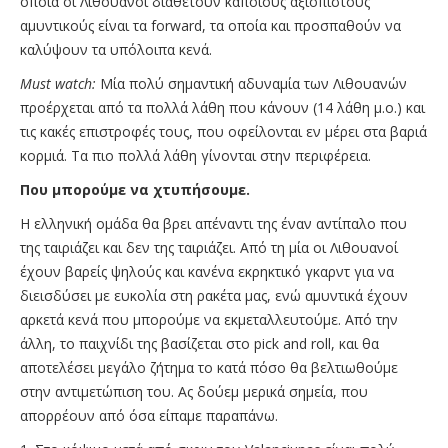
οποία οι Λιθουανοί διαθέτουν κάποιους αξιόπιστους
αμυντικούς είναι τα forward, τα οποία και προσπαθούν να
καλύψουν τα υπόλοιπα κενά.
Must watch:
Μία πολύ σημαντική αδυναμία των Λιθουανών
προέρχεται από τα πολλά λάθη που κάνουν (14 λάθη μ.ο.) και
τις κακές επιστροφές τους, που οφείλονται εν μέρει στα βαριά
κορμιά. Τα πιο πολλά λάθη γίνονται στην περιφέρεια.
Που μπορούμε να χτυπήσουμε.
Η ελληνική ομάδα θα βρει απέναντι της έναν αντίπαλο που
της ταιριάζει και δεν της ταιριάζει. Από τη μία οι Λιθουανοί
έχουν βαρείς ψηλούς και κανένα εκρηκτικό γκαρντ για να
διεισδύσει με ευκολία στη ρακέτα μας, ενώ αμυντικά έχουν
αρκετά κενά που μπορούμε να εκμεταλλευτούμε. Από την
άλλη, το παιχνίδι της βασίζεται στο pick and roll, και θα
αποτελέσει μεγάλο ζήτημα το κατά πόσο θα βελτιωθούμε
στην αντιμετώπιση του. Ας δούεμ μερικά σημεία, που
απορρέουν από όσα είπαμε παραπάνω.