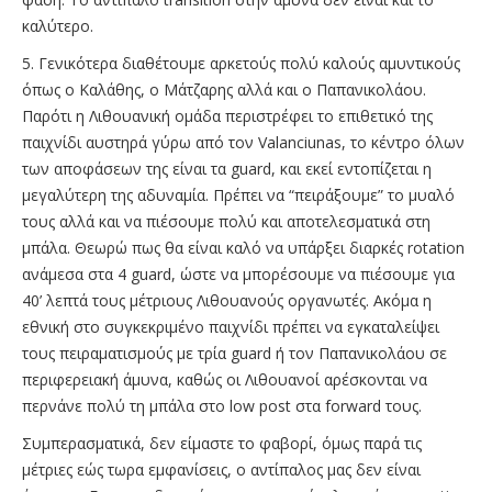
καλύτερο.
5. Γενικότερα διαθέτουμε αρκετούς πολύ καλούς αμυντικούς
όπως ο Καλάθης, ο Μάτζαρης αλλά και ο Παπανικολάου.
Παρότι η Λιθουανική ομάδα περιστρέφει το επιθετικό της
παιχνίδι αυστηρά γύρω από τον Valanciunas, το κέντρο όλων
των αποφάσεων της είναι τα guard, και εκεί εντοπίζεται η
μεγαλύτερη της αδυναμία. Πρέπει να “πειράξουμε” το μυαλό
τους αλλά και να πιέσουμε πολύ και αποτελεσματικά στη
μπάλα. Θεωρώ πως θα είναι καλό να υπάρξει διαρκές rotation
ανάμεσα στα 4 guard, ώστε να μπορέσουμε να πιέσουμε για
40’ λεπτά τους μέτριους Λιθουανούς οργανωτές. Ακόμα η
εθνική στο συγκεκριμένο παιχνίδι πρέπει να εγκαταλείψει
τους πειραματισμούς με τρία guard ή τον Παπανικολάου σε
περιφερειακή άμυνα, καθώς οι Λιθουανοί αρέσκονται να
περνάνε πολύ τη μπάλα στο low post στα forward τους.
Συμπερασματικά, δεν είμαστε το φαβορί, όμως παρά τις
μέτριες εώς τωρα εμφανίσεις, ο αντίπαλος μας δεν είναι