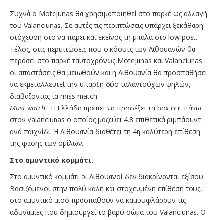
Συχνά ο Motejunas θα χρησιμοποιηθεί στο παρκέ ως αλλαγή
του Valanciunas. Σε αυτές τις περιπτώσεις υπάρχει ξεκάθαρη
στόχευση στο να πάρει και εκείνος τη μπάλα στο low post.
Tέλος, στις περιπτώσεις που ο κόουτς των Λιθουανών θα
περάσει στο παρκέ ταυτοχρόνως Motejunas και Valanciunas
οι αποστάσεις θα μειωθούν και η Λιθουανία θα προσπαθήσει
να εκμεταλλευτεί την ύπαρξη δύο ταλαντούχων ψηλών,
διαβάζοντας τα miss match.
Must watch
: Η Ελλάδα πρέπει να προσέξει τα box out πάνω
στον Valanciunas ο οποίος μαζεύει 4.8 επιθετικά ριμπάουντ
ανά παιχνίδι. Η Λιθουανία διαθέτει τη 4η καλύτερη επίθεση
της φάσης των ομίλων.
Στο αμυντικό κομμάτι.
Στο αμυντικό κομμάτι οι Λιθουανοί δεν διακρίνονται εξίσου.
Βασιζόμενοι στην πολύ καλή και στοχευμένη επίθεση τους,
στο αμυντικό μισό προσπαθούν να καμουφλάρουν τις
αδυναμίες που δημιουργεί το βαρύ σώμα του Valanciunas. O