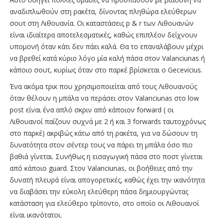
αναδιπλωθούν στη ρακέτα, δίνοντας πληθώρα ελεύθερων
σουτ στη Λιθουανία. Οι καταστάσεις p & r των Λιθουανών
είναι ιδιαίτερα αποτελεσματικές, καθώς επιπλέον δείχνουν
υπομονή όταν κάτι δεν πάει καλά. Θα το επαναλάβουν μέχρι
να βρεθεί κατά κύριο λόγο μία καλή πάσα στον Valanciunas ή
κάποιο σουτ, κυρίως όταν στο παρκέ βρίσκεται ο Gecevicius.
Ένα ακόμα τρικ που χρησιμοποιείται από τους Λιθουανούς
όταν θέλουν η μπάλα να περάσει στον Valanciunas στο low
post είναι ένα απλό σκριν από κάποιον forward ( οι
Λιθουανοί παίζουν συχνά με 2 ή και 3 forwards ταυτοχρόνως
στο παρκέ) ακριβώς κάτω από τη ρακέτα, για να δώσουν τη
δυνατότητα στον σέντερ τους να πάρει τη μπάλα όσο πιο
βαθιά γίνεται. Συνήθως η εισαγωγική πάσα στο ποστ γίνεται
από κάποιο guard. Στον Valanciunas, οι βοήθειες από την
δυνατή πλευρά είναι απογορετικές, καθώς έχει την ικανότητα
να διαβάσει την εύκολη ελεύθερη πάσα δημιουργώντας
κατάσταση για ελεύθερο τρίποντο, στο οποίο οι Λιθουανοί
είναι ικανότατοι.