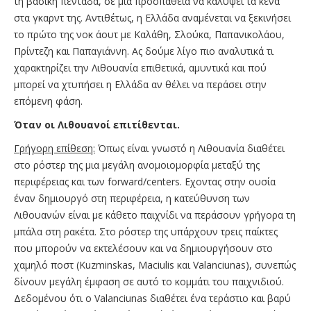
τη βασική πεντάδα, σε μία προσπάθεια να καλύψει τα κενά
στα γκαρντ της. Αντιθέτως, η Ελλάδα αναμένεται να ξεκινήσει
το πρώτο της νοκ άουτ με Καλάθη, Σλούκα, Παπανικολάου,
Πρίντεζη και Παπαγιάννη. Ας δούμε λίγο πιο αναλυτικά τι
χαρακτηρίζει την Λιθουανία επιθετικά, αμυντικά και πού
μπορεί να χτυπήσει η Ελλάδα αν θέλει να περάσει στην
επόμενη φάση.
Όταν οι Λιθουανοί επιτίθενται.
Γρήγορη επίθεση:
Όπως είναι γνωστό η Λιθουανία διαθέτει
στο ρόστερ της μια μεγάλη ανομοιομορφία μεταξύ της
περιφέρειας και των forward/centers. Εχοντας στην ουσία
έναν δημιουργό στη περιφέρεια, η κατεύθυνση των
Λιθουανών είναι με κάθετο παιχνίδι να περάσουν γρήγορα τη
μπάλα στη ρακέτα. Στο ρόστερ της υπάρχουν τρεις παίκτες
που μπορούν να εκτελέσουν και να δημιουργήσουν στο
χαμηλό ποστ (Kuzminskas, Maciulis και Valanciunas), συνεπώς
δίνουν μεγάλη έμφαση σε αυτό το κομμάτι του παιχνιδιού.
Δεδομένου ότι ο Valanciunas διαθέτει ένα τεράστιο και βαρύ