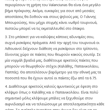
περιορίσουν τη χρήση του Valanciunas θα είναι ένα μεγάλο
βήμα πρόκρισης. Ακόμα, ευκαιρίες για σουτ από μεσαίες
αποστάσεις θα δοθούν και στους ψηλούς μας. Ο Γιάννης
Μπουρούσης, που μέχρι στιγμής κάνει νωθρό τουρνουά,
πιστεύω μπορεί να τις εκμεταλλευθεί στο έπακρο.
3. Στο μπάσκετ για να καλύψεις κάποιες αδυναμίες σου,
συχνά ρισκάρεις πράγματα. Από την αρχή του τουρνουά οι
Λιθουανοί δείχνουν διάθεση να ρισκάρουν στο τρίποντο,
δίνοντας χώρο σε παίκτες που θεωρούν κακούς σουτέρ. Σε
μία νορμάλ βραδιά μας, διαθέτουμε αρκετούς παίκτες που
μπορούν να θεωρηθούν στόχοι (Καλάθης, Παπανικολάου,
Παππάς). Θα αποτελέσουν βαρόμετρο για την εθνική μας τα
ποσοστά που θα έχουν αυτοί οι παίκτες έξω από τα 6.75.
4. Διαθέτουμε αρκετούς καλούς αμυντικούς με έφεση στο
κλέψιμο όπως ο Καλάθης και ο Παπανικολάου. Είναι πολύ
σημαντικό μόλις κλέψουμε μπάλες να ξεχυθούμε στον
αιφνιδιασμό και να τελειώσουμε με αποτελεσματικότητα κάθε
φάση. Το αντίπαλο transition στην άμυνα δεν είναι και το