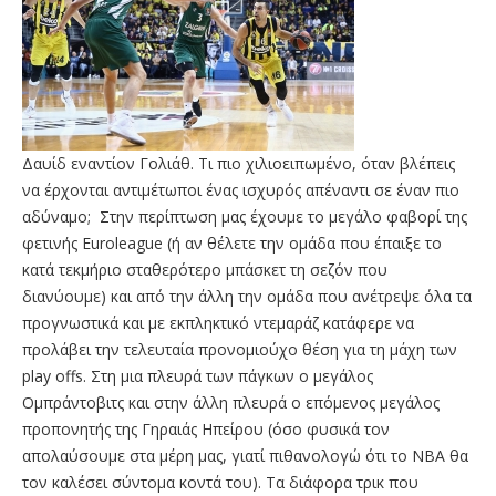
Δαυίδ εναντίον Γολιάθ. Τι πιο χιλιοειπωμένο, όταν βλέπεις
να έρχονται αντιμέτωποι ένας ισχυρός απέναντι σε έναν πιο
αδύναμο; Στην περίπτωση μας έχουμε το μεγάλο φαβορί της
φετινής Euroleague (ή αν θέλετε την ομάδα που έπαιξε το
κατά τεκμήριο σταθερότερο μπάσκετ τη σεζόν που
διανύουμε) και από την άλλη την ομάδα που ανέτρεψε όλα τα
προγνωστικά και με εκπληκτικό ντεμαράζ κατάφερε να
προλάβει την τελευταία προνομιούχο θέση για τη μάχη των
play offs. Στη μια πλευρά των πάγκων ο μεγάλος
Ομπράντοβιτς και στην άλλη πλευρά ο επόμενος μεγάλος
προπονητής της Γηραιάς Ηπείρου (όσο φυσικά τον
απολαύσουμε στα μέρη μας, γιατί πιθανολογώ ότι το ΝΒΑ θα
τον καλέσει σύντομα κοντά του). Τα διάφορα τρικ που