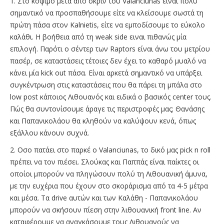
1. Στο κόψιμο μετά από σκριν του Valanciunas είναι πολύ
σημαντικό να προσπαθήσουμε είτε να κλείσουμε σωστά τη
πρώτη πάσα στον Kalnietis, είτε να εμποδίσουμε το εύκολο
καλάθι. Η βοήθεια από τη weak side ειναι πιθανώς μία
επιλογή. Παρότι ο σέντερ των Raptors είναι άνω του μετρίου
πασέρ, σε καταστάσεις τέτοιες δεν έχει το καθαρό μυαλό να
κάνει μία kick out πάσα. Είναι αρκετά σημαντικό να υπάρξει
συγκέντρωση στις καταστάσεις που θα πάρει τη μπάλα στο
low post κάποιος Λιθουανός και ειδικά ο βασικός center τους.
Πώς θα συντονίσουμε άραγε τις περιστροφές μας; Θανάσης
και Παπανικολάου θα κληθούν να καλύψουν κενά, όπως
εξάλλου κάνουν συχνά.
2. Οσο πατάει στο παρκέ ο Valanciunas, το δικό μας pick n roll
πρέπει να τον πιέσει. Σλούκας και Παππάς είναι παίκτες οι
οποίοι μπορούν να πληγώσουν πολύ τη Λιθουανική άμυνα,
με την ευχέρια που έχουν στο σκοράρισμα από τα 4-5 μέτρα
και μέσα. Τα drive αυτών και των Καλάθη - Παπανικολάου
μπορούν να σκήσουν πίεση στην λιθουανική front line. Αν
καταφέρουμε να αναγκάσουμε τους Λιθουανούς να