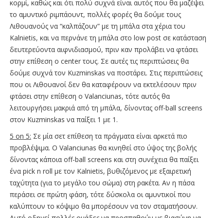
κορμί, καθώς και ότι πολύ συχνά είναι αυτός που θα μαζέψει
το αμυντικό ριμπάουντ, πολλές φορές θα δούμε τους
Λιθουανούς να “καλπάζουν” με τη μπάλα στα χέρια του
Kalnietis, και να περνάνε τη μπάλα στο low post σε κατάσταση
δευτερεύοντα αιφνιδιασμού, πριν καν προλάβει να φτάσει
στην επίθεση ο center τους. Σε αυτές τις περιπτώσεις θα
δούμε συχνά τον Kuzminskas να ποστάρει. Στις περιπτώσεις
που οι Λιθουανοί δεν θα καταφέρουν να εκτελέσουν πριν
φτάσει στην επίθεση ο Valanciunas, τότε αυτός θα
λειτουργήσει μακριά από τη μπάλα, δίνοντας off-ball screens
στον Kuzminskas να παίξει 1 με 1.
5 οn 5:
Σε μία σετ επίθεση τα πράγματα είναι αρκετά πιο
προβλέψιμα. Ο Valanciunas θα κινηθεί στο ύψος της βολής
δίνοντας κάποια off-ball screens και στη συνέχεια θα παίξει
ένα pick n roll με τον Kalnietis, βυθιζόμενος με εξαιρετική
ταχύτητα (για το μεγάλο του σώμα) στη ρακέτα. Αν η πάσα
περάσει σε πρώτη φάση, τότε δύσκολα οι αμυντικοί που
καλύπτουν το κόψιμο θα μπορέσουν να τον σταματήσουν.
Αυτό οδηγεί πολλές ομάδες να προσπαθούν με βιασύνη να