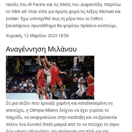
ταινίες του Al Pacino και τις πάσες του Διαμαντίδη. Λατρεύω
το NBA απ’ όταν είπα για πρώτη φορά τις λέξεις Michael και
Jordan. Έχω υποσχεθεί πως τη μέρα που οι Celtics
ξαναπάρουν πρωτάθλημα θα φορέσω πράσινο κοστούμι..
Κυριακή, 12 Μαρτίου 2023 18:59
Αναγέννηση Μιλάνου
Σε μια σεζόν που έμοιαζε χαμένη και καταδικασμένη να
αποτύχει, η Olimpia Milano δείχνει να έχει γυρίσει το
παιχνίδι, να σκαρφαλώνει στην κατάταξη και να βρίσκεται
πλέον ένα δυνατό finish μακριά από το να πετύχει το (πριν
δύο μήνες) αδιανόητο: την πρόκριση στα πλέι-οφ της