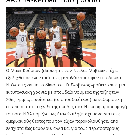
Ο Μαρκ Κούμπαν (ιδιοκτήτης των Ντάλας Μάβερικς) έχει
εξελιχθεί σε έναν από τους μεγαλύτερους φαν του Λούκα
Ντόντσιτς και με το δίκιο του. Ο Σλοβένος «ρούκι» κάνει μια
εντυπωσιακή χρονιά με σπουδαία νούμερα της τάξης των
20π., 7ριμπ., 5 ασίστ και (το σπουδαιότερο) με καθοριστική
επίδραση στο παιχνίδι της ομάδας του. Η άμεση προσαρμογή
του στο ΝΒΑ νομίζω πως ήταν έκπληξη όχι μόνο για τους
αμερικανούς θεατές που τον είχαν παρακολουθήσει από
ελάχιστα έως καθόλου, αλλά και για τους περισσότερους