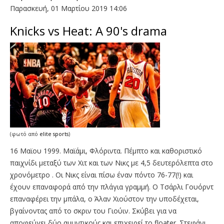
Παρασκευή, 01 Μαρτίου 2019 14:06
Knicks vs Heat: Α 90's drama
(φωτό από
elite sports
)
16 Μαϊου 1999. Μαϊάμι, Φλόριντα. Πέμπτο και καθοριστικό
παιχνίδι μεταξύ των Χιτ και των Νικς με 4,5 δευτερόλεπτα στο
χρονόμετρο . Οι Νικς είναι πίσω έναν πόντο 76-77(!) και
έχουν επαναφορά από την πλάγια γραμμή. Ο Τσάρλι Γουόρντ
επαναφέρει την μπάλα, ο Άλαν Χιούστον την υποδέχεται,
βγαίνοντας από το σκριν του Γιούιν. Σκύβει για να
αποφεύγει δύο αμυντικούς και επιχειρεί το floater. Στεφάνι,