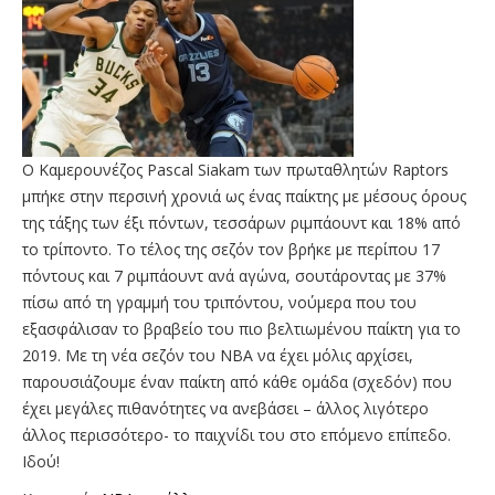
Ο Καμερουνέζος Pascal Siakam των πρωταθλητών Raptors
μπήκε στην περσινή χρονιά ως ένας παίκτης με μέσους όρους
της τάξης των έξι πόντων, τεσσάρων ριμπάουντ και 18% από
το τρίποντο. Το τέλος της σεζόν τον βρήκε με περίπου 17
πόντους και 7 ριμπάουντ ανά αγώνα, σουτάροντας με 37%
πίσω από τη γραμμή του τριπόντου, νούμερα που του
εξασφάλισαν το βραβείο του πιο βελτιωμένου παίκτη για το
2019. Με τη νέα σεζόν του NBA να έχει μόλις αρχίσει,
παρουσιάζουμε έναν παίκτη από κάθε ομάδα (σχεδόν) που
έχει μεγάλες πιθανότητες να ανεβάσει – άλλος λιγότερο
άλλος περισσότερο- το παιχνίδι του στο επόμενο επίπεδο.
Ιδού!