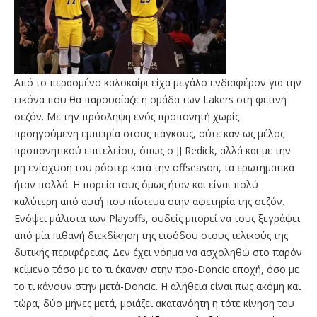
Από το περασμένο καλοκαίρι είχα μεγάλο ενδιαφέρον για την
εικόνα που θα παρουσίαζε η ομάδα των Lakers στη φετινή
σεζόν. Με την πρόσληψη ενός προπονητή χωρίς
προηγούμενη εμπειρία στους πάγκους, ούτε καν ως μέλος
προπονητικού επιτελείου, όπως ο JJ Redick, αλλά και με την
μη ενίσχυση του ρόστερ κατά την offseason, τα ερωτηματικά
ήταν πολλά. Η πορεία τους όμως ήταν και είναι πολύ
καλύτερη από αυτή που πίστευα στην αφετηρία της σεζόν.
Ενόψει μάλιστα των Playoffs, ουδείς μπορεί να τους ξεγράψει
από μία πιθανή διεκδίκηση της εισόδου στους τελικούς της
δυτικής περιφέρειας. Δεν έχει νόημα να ασχοληθώ στο παρόν
κείμενο τόσο με το τι έκαναν στην προ-Doncic εποχή, όσο με
το τι κάνουν στην μετά-Doncic. Η αλήθεια είναι πως ακόμη και
τώρα, δύο μήνες μετά, μοιάζει ακατανόητη η τότε κίνηση του