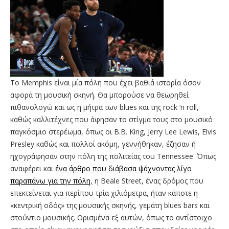
Το Memphis είναι μία πόλη που έχει βαθιά ιστορία όσον
αφορά τη μουσική σκηνή. Θα μπορούσε να θεωρηθεί
πιθανολογώ και ως η μήτρα των blues και της rock ‘n roll,
καθώς καλλιτέχνες που άφησαν το στίγμα τους στο μουσικό
παγκόσμιο στερέωμα, όπως οι B.B. King, Jerry Lee Lewis, Elvis
Presley καθώς και πολλοί ακόμη, γεννήθηκαν, έζησαν ή
ηχογράφησαν στην πόλη της πολιτείας του Tennessee. Όπως
αναφέρει και
ένα άρθρο που διάβασα ψάχνοντας λίγο
παραπάνω για την πόλη
,
η Beale Street, ένας δρόμος που
επεκτείνεται για περίπου τρία χιλιόμετρα, ήταν κάποτε η
«κεντρική οδός» της μουσικής σκηνής, γεμάτη blues bars και
στούντιο μουσικής. Ορισμένα εξ αυτών, όπως το αντίστοιχο