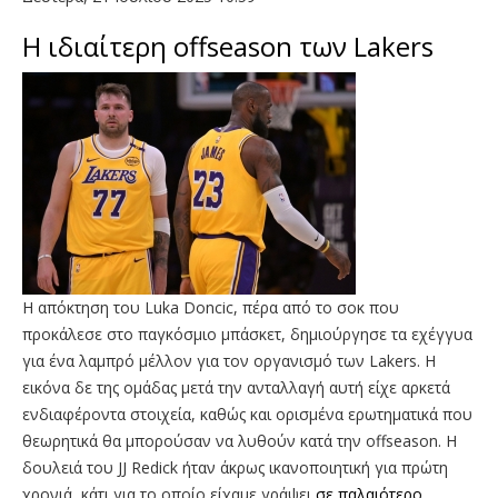
Η ιδιαίτερη offseason των Lakers
H απόκτηση του Luka Doncic, πέρα από το σοκ που
προκάλεσε στο παγκόσμιο μπάσκετ, δημιούργησε τα εχέγγυα
για ένα λαμπρό μέλλον για τον οργανισμό των Lakers. Η
εικόνα δε της ομάδας μετά την ανταλλαγή αυτή είχε αρκετά
ενδιαφέροντα στοιχεία, καθώς και ορισμένα ερωτηματικά που
θεωρητικά θα μπορούσαν να λυθούν κατά την offseason. Η
δουλειά του JJ Redick ήταν άκρως ικανοποιητική για πρώτη
χρονιά, κάτι για το οποίο είχαμε γράψει
σε παλαιότερο