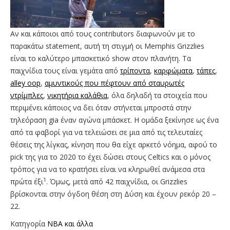
Αν και κάποιοι από τους contributors διαφωνούν με το
παρακάτω statement, αυτή τη στιγμή οι Memphis Grizzlies
είναι το καλύτερο μπασκετικό show στον πλανήτη. Τα
παιχνίδια τους είναι γεμάτα από
τρίποντα
,
καρφώματα
,
τάπες
,
alley oop
,
αμυντικούς που πέφτουν από σταυρωτές
ντρίμπλες
,
νικητήρια καλάθια
, όλα δηλαδή τα στοιχεία που
περιμένει κάποιος να δει όταν στήνεται μπροστά στην
τηλεόραση gia έναν αγώνα μπάσκετ. Η ομάδα ξεκίνησε ως ένα
από τα φαβορί για να τελειώσει σε μια από τις τελευταίες
θέσεις της λίγκας, κίνηση που θα είχε αρκετό νόημα, αφού το
pick της για το 2020 το έχει δώσει στους Celtics και ο μόνος
τρόπος για να το κρατήσει είναι να κληρωθεί ανάμεσα στα
1
πρώτα έξι
. Όμως, μετά από 42 παιχνίδια, οι Grizzlies
βρίσκονται στην όγδοη θέση στη Δύση και έχουν ρεκόρ 20 –
22.
Κατηγορία
NBA και άλλα