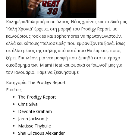
Καλημέρα/Καλησπέρα σε όλους. Νέος χρόνος και το δικό μας
‘’Καλή Χρονιά’’ έρχεται στη μορφή του Prodigy Report, με
καινούριους rookies και sophomores να πρωταγωνιστούν,
αλλά και κάποιες ‘’παλιοσειρές’’ που εμφανίζονται ξανά, ίσως
σε άλλο μέρος της στήλης από αυτό που θα έπρεπε, ποιος
ξέρει. Επιπλέον, μία νέα μορφή που ξεπηδά στο υπέροχο
οικοδόμημα των Miami Heat και φυσικά οι ‘’οιωνοί’’ μας για
τον Ιανουάριο. Πάμε να ξεκινήσουμε.
Κατηγορία
The Prodigy Report
Ετικέτες
The Prodigy Report
Chris Silva
Devonte Graham
Jaren Jackson Jr
Matisse Thybulle
Shai Gilgeous Alexander