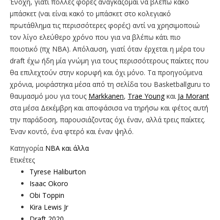
Ένοχη, γιατί πολλές φορές αναγκάζομαι να βλέπω κακό
μπάσκετ (ναι είναι κακό το μπάσκετ στο κολεγιακό
πρωτάθλημα τις περισσότερες φορές) αντί να χρησιμοποιώ
τον λίγο ελεύθερο χρόνο που για να βλέπω κάτι πιο
ποιοτικό (πχ ΝΒΑ). Απόλαυση, γιατί όταν έρχεται η μέρα του
draft έχω ήδη μία γνώμη για τους περισσότερους παίκτες που
θα επιλεχτούν στην κορυφή και όχι μόνο. Τα προηγούμενα
χρόνια, μοιράστηκα μέσα από τη σελίδα του Basketballguru το
θαυμασμό μου για τους
Markkanen
,
Trae Young
και
Ja Morant
στα μέσα Δεκέμβρη και αποφάσισα να τηρήσω και φέτος αυτή
την παράδοση, παρουσιάζοντας όχι έναν, αλλά τρεις παίκτες.
Έναν κοντό, ένα φτερό και έναν ψηλό.
Κατηγορία
NBA και άλλα
Ετικέτες
Tyrese Haliburton
Isaac Okoro
Obi Toppin
Kira Lewis Jr
Draft 2020