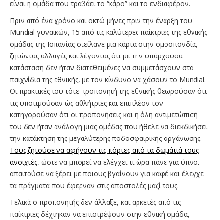
είναι η ομάδα που τραβάει το “κάρο” και το ενδιαφέρον.
Πριν από ένα χρόνο και οκτώ μήνες πριν την έναρξη του
Mundial γυναικών, 15 από τις καλύτερες παίκτριες της εθνικής
ομάδας της Ισπανίας στείλανε μια κάρτα στην ομοσπονδία,
ζητώντας αλλαγές και λέγοντας ότι με την υπάρχουσα
κατάσταση δεν ήταν διατεθειμένες να συμμετάσχουν στα
παιχνίδια της εθνικής, με τον κίνδυνο να χάσουν το Mundial.
Οι πρακτικές του τότε προπονητή της εθνικής θεωρούσαν ότι
τις υποτιμούσαν ώς αθλήτριες και επιπλέον τον
κατηγορούσαν ότι οι προπονήσεις και η όλη αντιμετώπισή
του δεν ήταν ανάλογη μιας ομάδας που ήθελε να διεκδικήσει
την κατάκτηση της μεγαλύτερης ποδοσφαιρικής οργάνωσης.
Τους ζητούσε να αφήνουν τις πόρτες από τα δωμάτιά τους
ανοιχτές,
ώστε να μπορεί να ελέγχει τι ώρα πάνε για ύπνο,
απαιτούσε να ξέρει με ποιους βγαίνουν για καφέ και έλεγχε
τα πράγματα που έφερναν στις αποστολές μαζί τους.
Τελικά ο προπονητής δεν άλλαξε, και αρκετές από τις
παίκτριες δέχτηκαν να επιστρέψουν στην εθνική ομάδα,