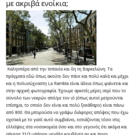
με ακριβά ενοίκια;
Καλησπέρα από την Ισπανία και δη τη Βαρκελώνη. Τα
πράγματα εδώ όπως ακούτε δεν πάνε και πολύ καλά και μέχρι
και η πολυσύχναστη La Rambla είναι άδεια όπως φαίνεται και
στην αρχική φωτογραφία. Έχουμε αρκετές μέρες σερί που το
σύνολο των νεκρών από/με τον ιό (όπως αυτοί μετρούνται
επίσημα, το οποίο δεν είναι και πολύ ξεκάθαρο) είναι πάνω
από 800. Θα μπορούσα να γράψω διάφορες απόψεις που έχω
σχετικά με το γιατί αυτό συμβαίνει, εστιάζοντας τόσο στις
ελλείψεις στα νοσοκομεία όσο και στο γεγονός ότι ακόμα και
σήμερα 31/3 υπάρχει μεγάλη κουβέντα αν και ποιοι