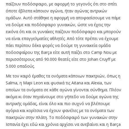
παίζουν ποδόσφαιρο, με αφορμή το γεγονός ότι στο σπίτι
όποτε έβλεπα κάποιον αγώνα, ήταν αγώνας αντρικών
ομάδων. Αυτό στάθηκε η αφορμή να αποφασίσουμε να πάμε
να δούμε και ποδόσφαιρο γυναικών, ώστε να έχεις την
εικόνα ότι και οι γυναίκες παίζουν ποδόσφαιρο και μπορούν
να είναι επαγγελματίες αθλητές. Από τότε πρέπει να έχουμε
πάει περίπου δέκα φορές να δούμε τη γυναικεία ομάδα
ποδοσφαίρου της Barça είτε αυτή παίζει στο Camp Nou με
περισσότερους από 90.000 θεατές είτε στο Johan Cruyff με
5.000 οπαδούς.
Με τον καιρό έμαθες τα ονόματα κάποιων παικτριών, όπως η
Salma, η Mapi Leon και φυσικά τις Aitana και Alexia, των
οποίων τα ονόματα σε κάθε αγώνα γίνονται σύνθημα. Πλέον
ακόμα κι όταν πηγαίνουμε στο γήπεδο να δούμε αγώνα της
αντρικής ομάδας, είναι όλο και πιο συχνό να βλέπουμε
αγόρια και κορίτσια να έχουν φανέλες με τα ονόματα των
παικτριών στην πλάτη. Το ποδόσφαιρό των γυναικών στην
Ισπανία έχει εδώ και χρόνια αρχίσει να ανεβαίνει και η Barça