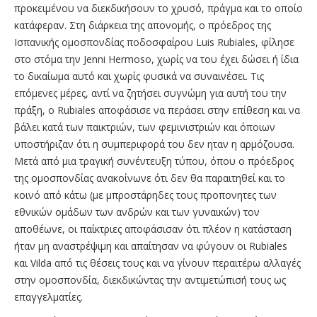
προκειμένου να διεκδικήσουν το χρυσό, πράγμα και το οποίο
κατάφεραν. Στη διάρκεια της απονομής, ο πρόεδρος της
Ισπανικής ομοσπονδίας ποδοσφαίρου Luis Rubiales, φίλησε
στο στόμα την Jenni Hermoso, χωρίς να του έχει δώσει ή ίδια
το δικαίωμα αυτό και χωρίς φυσικά να συναινέσει. Τις
επόμενες μέρες, αντί να ζητήσει συγνώμη για αυτή του την
πράξη, ο Rubiales αποφάσισε να περάσει στην επίθεση και να
βάλει κατά των παικτριών, των φεμινιστριών και όποιων
υποστήριζαν ότι η συμπεριφορά του δεν ηταν η αρμόζουσα.
Μετά από μια τραγική συνέντευξη τύπου, όπου ο πρόεδρος
της ομοσπονδίας ανακοίνωνε ότι δεν θα παραιτηθεί και το
κοινό από κάτω (με μπροστάρηδες τους προπονητες των
εθνικών ομάδων των ανδρών και των γυναικών) τον
αποθέωνε, οι παίκτριες αποφάσισαν ότι πλέον η κατάσταση
ήταν μη αναστρέψιμη και απαίτησαν να φύγουν οι Rubiales
και Vilda από τις θέσεις τους και να γίνουν περαιτέρω αλλαγές
στην ομοσπονδία, διεκδικώντας την αντιμετώπισή τους ως
επαγγελματίες.