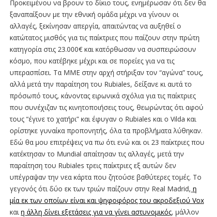
Προκειμένου να βρουν το δίκιο τους, ενημέρωσαν ότι δεν θα
ξαναπαίξουν με την εθνική ομάδα μέχρι να γίνουν οι
αλλαγές, ξεκίνησαν απεργία, απαιτώντας να αυξηθεί ο
κατώτατος μισθός για τις παίκτριες που παίζουν στην πρώτη
κατηγορία στις 23.000€ και κατόρθωσαν να συσπειρώσουν
κόσμο, που κατέβηκε μέχρι και σε πορείες για να τις
υπερασπίσει. Τα ΜΜΕ στην αρχή στήριξαν τον “αγώνα” τους,
αλλά μετά την παραίτηση του Rubiales, δείξανε κι αυτά το
πρόσωπό τους, κάνοντας ειρωνικά σχόλια για τις παίκτριες
που συνέχιζαν τις κινητοποιήσεις τους, θεωρώντας ότι αφού
τους “έγινε το χατήρι” και έφυγαν ο Rubiales και o Vilda και
ορίστηκε γυναίκα προπονητής, όλα τα προβλήματα λύθηκαν.
Εδώ θα μου επιτρέψεις να πω ότι ενώ και οι 23 παίκτριες που
κατέκτησαν το Mundial απαίτησαν τις αλλαγές, μετά την
παραίτηση του Rubiales τρεις παίκτριες εξ αυτών δεν
υπέγραψαν την νεα κάρτα που ζητούσε βαθύτερες τομές. Το
γεγονός ότι δύο εκ των τριών παίζουν στην Real Madrid,
η
μία εκ των οποίων είναι και ψηφοφόρος του ακροδεξιού Vox
και
η άλλη δίνει εξετάσεις για να γίνει αστυνομικός
, μάλλον