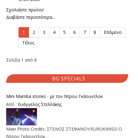
Σχολιάστε πρώτοι!
Διαβάστε περισσότερα...
1
2
3
4
5
6
7
8
Επόμενο
Τέλος
Σελίδα 1 από 8
BG SPECIALS
Mini Mamba stories - με τον Ντρου Γκάουντλοκ
Από :
Ευάγγελος Στελλάκης
Main Photo Credits: ΣΤΕΛΙΟΣ ΣΤΕΦΑΝΟΥ/EUROKINISSI Ο
Ντρου Γκάουντλοκ…