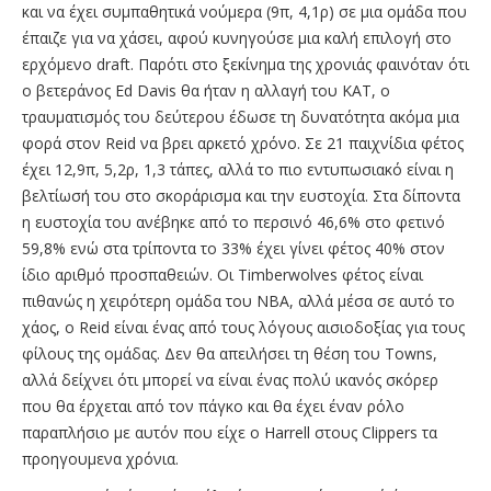
και να έχει συμπαθητικά νούμερα (9π, 4,1ρ) σε μια ομάδα που
έπαιζε για να χάσει, αφού κυνηγούσε μια καλή επιλογή στο
ερχόμενο draft. Παρότι στο ξεκίνημα της χρονιάς φαινόταν ότι
ο βετεράνος Ed Davis θα ήταν η αλλαγή του ΚΑΤ, ο
τραυματισμός του δεύτερου έδωσε τη δυνατότητα ακόμα μια
φορά στον Reid να βρει αρκετό χρόνο. Σε 21 παιχνίδια φέτος
έχει 12,9π, 5,2ρ, 1,3 τάπες, αλλά το πιο εντυπωσιακό είναι η
βελτίωσή του στο σκοράρισμα και την ευστοχία. Στα δίποντα
η ευστοχία του ανέβηκε από το περσινό 46,6% στο φετινό
59,8% ενώ στα τρίποντα το 33% έχει γίνει φέτος 40% στον
ίδιο αριθμό προσπαθειών. Οι Timberwolves φέτος είναι
πιθανώς η χειρότερη ομάδα του ΝΒΑ, αλλά μέσα σε αυτό το
χάος, ο Reid είναι ένας από τους λόγους αισιοδοξίας για τους
φίλους της ομάδας. Δεν θα απειλήσει τη θέση του Towns,
αλλά δείχνει ότι μπορεί να είναι ένας πολύ ικανός σκόρερ
που θα έρχεται από τον πάγκο και θα έχει έναν ρόλο
παραπλήσιο με αυτόν που είχε ο Harrell στους Clippers τα
προηγουμενα χρόνια.