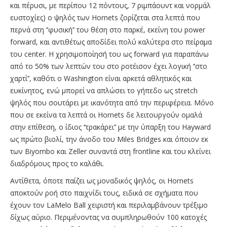
και πέρυσι, με περίπου 12 πόντους, 7 ριμπάουντ και νορμάλ
ευστοχίες) ο ψηλός των Hornets ζορίζεται στα λεπτά που
περνά στη ‘’φυσική’’ του θέση στο παρκέ, εκείνη του power
forward, και αντιθέτως αποδίδει πολύ καλύτερα στο πείραμα
του center. Η χρησιμοποίησή του ως forward για παραπάνω
από το 50% των λεπτών του στο ροτέισον έχει λογική ‘’στο
χαρτί’’, καθότι ο Washington είναι αρκετά αθλητικός και
ευκίνητος, ενώ μπορεί να απλώσει το γήπεδο ως stretch
ψηλός που σουτάρει με ικανότητα από την περιφέρεια. Μόνο
που σε εκείνα τα λεπτά οι Hornets δε λειτουργούν ομαλά
στην επίθεση, ο ίδιος ‘’τρακάρει’’ με την ύπαρξη του Hayward
ως πρώτο βιολί, την άνοδο του Miles Bridges και όποιον εκ
των Biyombo και Zeller συναντά στη frontline και του κλείνει
διαδρόμους προς το καλάθι.
Αντίθετα, όποτε παίζει ως μοναδικός ψηλός, οι Hornets
αποκτούν ροή στο παιχνίδι τους, ειδικά σε σχήματα που
έχουν τον LaMelo Ball χειριστή και περιλαμβάνουν τρέξιμο
δίχως αύριο. Περιμένοντας να συμπληρωθούν 100 κατοχές