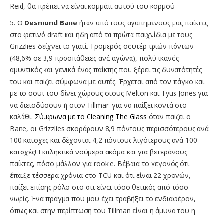
Reid, θα πρέπει να είναι κομμάτι αυτού του κορμού.
5. O
Desmond Bane
ήταν από τους αγαπημένους μας παίκτες
στο φετινό draft και ήδη από τα πρώτα παιχνίδια με τους
Grizzlies δείχνει το γιατί. Τρομερός σουτέρ τριών πόντων
(48,6% σε 3,9 προσπάθειες ανά αγώνα), πολύ ικανός
αμυντικός και γενικά ένας παίκτης που ξέρει τις δυνατότητές
του και παίζει σύμφωνα με αυτές. Έρχεται από τον πάγκο και
με το σουτ του δίνει χώρους στους Melton και Tyus Jones για
να διεισδύσουν ή στον Tillman για να παίξει κοντά στο
καλάθι.
Σύμφωνα με το Cleaning The Glass
όταν παίζει ο
Bane, οι Grizzlies σκοράρουν 8,9 πόντους περισσότερους ανά
100 κατοχές και δέχονται 4,2 πόντους λιγότερους ανά 100
κατοχές! Εκπληκτικά νούμερα ακόμα και για βετεράνους
παίκτες, πόσο μάλλον για rookie. Βέβαια το γεγονός ότι
έπαιξε τέσσερα χρόνια στο TCU και ότι είναι 22 χρονών,
παίζει επίσης ρόλο στο ότι είναι τόσο θετικός από τόσο
νωρίς. Ένα πράγμα που μου έχει τραβήξει το ενδιαφέρον,
όπως και στην περίπτωση του Tillman είναι η άμυνα του η