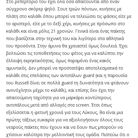
Στο ρεπερτόριό του έχει όλα όσα απαιτούνται από έναν
σύγχρονο σκόρερ ψηλό. Σουτ τριών πόντων, κινήσεις με
πλάτη στο καλάθι όπου μπορεί να τελειώσει τις φάσεις είτε με
το αριστερό, είτε με το δεξί χέρι, κινήσεις με πρόσωπο στο
καλάθι και είναι μόλις 21 χρονών. Γενικά είναι ένας παίκτης
που βασίζεται στην τεχνική του και λιγότερο στα αθλητικά
του προσόντα. Στην άμυνα θα χρειαστεί όμως δουλειά. Έχει
βελτιώσει τις τοποθετήσεις του φέτος για να καλύπτει την
έλλειψη εκρηκτικότητας, όμως παραμένει ένας κακός
αμυντικός. Δεν μπορεί να προστατέψει αποτελεσματικά το
καλάθι στις επελάσεις των αντιπάλων guard (και η παρουσία
του Russell δίνει σε πολλά guard τη δυνατότητα να φτάνουν
ανενόχλητοι μέχρι το καλάθι), και επίσης δεν έχει την
απαιτούμενη ταχύτητα για να μαρκάρει κοντύτερους
αντιπάλους μετά από αλλαγές στα screen. Έτσι όπως
εξελίσσεται η φετινή χρονιά για τους Λύκους, θα είναι μια
πρώτης τάξεως ευκαιρία για να αξιολογήσουν όλους τους
νεαρούς παίκτες που έχουν και να δουν πως μπορούν να
χτίσουν καλύτερα την μελλοντική τους ομάδα. Πιστεύω ότι ο