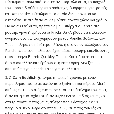
τελειώματα πάνω από το στεφάνι. Παρ’ όλα αυτά, το παιχνίδι
του Toppin διαθέτει αρκετό midrange, όμορφες περιστροφές
και ‘’Amar’e-like’’ τελειώματα, τα οποία δεν πρόκειται να
εμφανίσει με συνέπεια αν δε βρίσκει αρκετό χώρο και χρόνο.
Για να συμβεί αυτό, πρέπει να μην υπάρχει ο Randle στο
ρόστερ. Αργά ή γρήγορα οι Knicks θα κληθούν να επιλέξουν
ανάμεσα στο να προχωρήσουν με τον Randle, βάζοντας τον
Toppin πλήρως σε δεύτερο πλάνο, ή στο να ανταλλάξουν τον
Randle τώρα που η αξία του έχει πιάσει κορυφή, επενδύοντας
στον πυρήνα Barrett-Quickley-Toppin-Knox-Robinson και τα
όποια ανταλλάγματα έρθουν στη Νέα Υόρκη. Δεν ξέρω τι
άποψη θα είχε ο coach Thibs για το τελευταίο.
3. Ο
Cam Reddish
ξεκίνησε τη φετινή χρονιά, με έναν
παραπλήσιο τρόπο με αυτόν που ξεκίνησε και πέρυσι. Μετά
από τις εντυπωσιακές εμφανίσεις του στο ξεκίνημα του 2021,
όταν και η ευστοχία του ήταν 44,5% εντός παιδιάς και 39,7%
στα τρίποντα, φέτος ξαναξεκίνησε πολύ άστοχος. Σε 19
παιχνίδια μέχρι τώρα σουτάρει με 36,5% εντός παιδιάς και