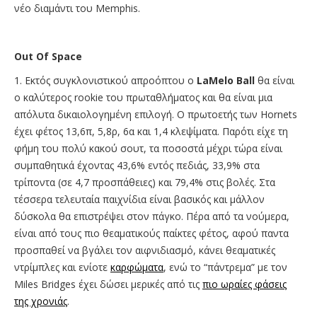
νέο διαμάντι του Memphis.
Out Of Space
1. Εκτός συγκλονιστικού απροόπτου ο
LaMelo Ball
θα είναι
ο καλύτερος rookie του πρωταθλήματος και θα είναι μια
απόλυτα δικαιολογημένη επιλογή. Ο πρωτοετής των Hornets
έχει φέτος 13,6π, 5,8ρ, 6α και 1,4 κλεψίματα. Παρότι είχε τη
φήμη του πολύ κακού σουτ, τα ποσοστά μέχρι τώρα είναι
συμπαθητικά έχοντας 43,6% εντός πεδιάς, 33,9% στα
τρίποντα (σε 4,7 προσπάθειες) και 79,4% στις βολές. Στα
τέσσερα τελευταία παιχνίδια είναι βασικός και μάλλον
δύσκολα θα επιστρέψει στον πάγκο. Πέρα από τα νούμερα,
είναι από τους πιο θεαματικούς παίκτες φέτος, αφού παντα
προσπαθεί να βγάλει τον αιφνιδιασμό, κάνει θεαματικές
ντρίμπλες και ενίοτε
καρφώματα
, ενώ το “πάντρεμα” με τον
Miles Bridges έχει δώσει μερικές από τις
πιο ωραίες φάσεις
της χρονιάς
.