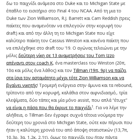
δω το παιχνίδι ανάμεσα στο Duke και το Michigan State με
έπαθλο το εισιτήριο στο Final 4 του NCAA. Από τη μια το
Duke των Zion Williamson, R.J. Barretτ και Cam Reddish (τρεις
παίκτες που αναμενόταν να επιλεγούν στην κορυφή του
draft) και από την άλλη τη το Michigan State που είχε
καλύτερο παίκτη τον Cassius Winston και κανένα παίκτη που
να επιλέχθηκε στο draft του ‘19. Ο αγώνας τελειώνει με την
μόλις
δεύτερη νίκη σε 13 αναμετρήσεις του Tom Izzo
απέναντι στον coach K
, ένα masterclass του Winston (20π,
10α και μόλις ένα λάθος) και τον
Tillman (19π, 9ρ) να παίζει
στα ίσια τον ασταμάτητο μέχρι τότε Zion Williamson και να
βγαίνει νικητής
! Τρομερή ενέργεια στην άμυνα και τα rebound,
τρίποντο από την κορυφή, καλάθια στον αιφνιδιασμό,. τρία
κλεψίματα, δύο τάπες και μία μόνο assist, που απλά “έτυχε”
1
να είναι η πάσα που θα έκρινε το παιχνίδι
. Για να λέμε την
αλήθεια, ο Tillman δεν έγραφε συχνά τέτοια νούμερα την
δεύτερη του χρονιά στο Michigan State, ούτε καν πέρυσι που
ήταν η καλύτερη χρονιά του από άποψη στατιστικών (13,7π,
10,3ρ, 3α, 1,2κ, 2,1τ), όμως το παιχνίδι του ήταν πάντα