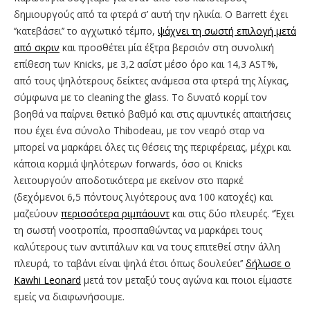
δημιουργούς από τα φτερά σ’ αυτή την ηλικία. Ο Barrett έχει
‘’κατεβάσει’’ το αγχωτικό τέμπο,
ψάχνει τη σωστή επιλογή μετά
από σκριν
και προσθέτει μία έξτρα βερσιόν στη συνολική
επίθεση των Knicks, με 3,2 ασίστ μέσο όρο και 14,3 AST%,
από τους ψηλότερους δείκτες ανάμεσα στα φτερά της λίγκας,
σύμφωνα με το cleaning the glass. Το δυνατό κορμί τον
βοηθά να παίρνει θετικό βαθμό και στις αμυντικές απαιτήσεις
που έχει ένα σύνολο Thibodeau, με τον νεαρό σταρ να
μπορεί να μαρκάρει όλες τις θέσεις της περιφέρειας, μέχρι και
κάποια κορμιά ψηλότερων forwards, όσο οι Knicks
λειτουργούν αποδοτικότερα με εκείνον στο παρκέ
(δεχόμενοι 6,5 πόντους λιγότερους ανα 100 κατοχές) και
μαζεύουν
περισσότερα ριμπάουντ
και στις δύο πλευρές. ‘’Έχει
τη σωστή νοοτροπία, προσπαθώντας να μαρκάρει τους
καλύτερους των αντιπάλων και να τους επιτεθεί στην άλλη
πλευρά, το ταβάνι είναι ψηλά έτσι όπως δουλεύει’’
δήλωσε ο
Kawhi Leonard
μετά τον μεταξύ τους αγώνα και ποιοι είμαστε
εμείς να διαφωνήσουμε.