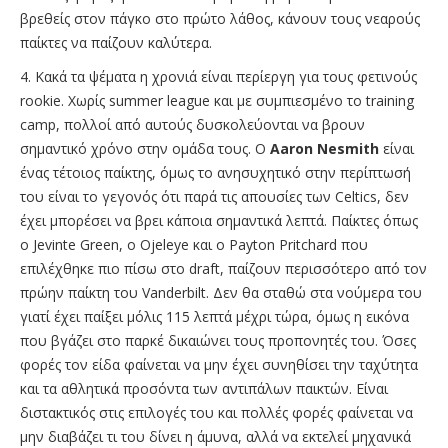
βρεθείς στον πάγκο στο πρώτο λάθος, κάνουν τους νεαρούς
παίκτες να παίζουν καλύτερα.
4. Κακά τα ψέματα η χρονιά είναι περίεργη για τους φετινούς
rookie. Χωρίς summer league και με συμπιεσμένο το training
camp, πολλοί από αυτούς δυσκολεύονται να βρουν
σημαντικό χρόνο στην ομάδα τους. Ο
Aaron Nesmith
είναι
ένας τέτοιος παίκτης, όμως το ανησυχητικό στην περίπτωσή
του είναι το γεγονός ότι παρά τις απουσίες των Celtics, δεν
έχει μπορέσει να βρει κάποια σημαντικά λεπτά. Παίκτες όπως
ο Jevinte Green, o Ojeleye και ο Payton Pritchard που
επιλέχθηκε πιο πίσω στο draft, παίζουν περισσότερο από τον
πρώην παίκτη του Vanderbilt. Δεν θα σταθώ στα νούμερα του
γιατί έχει παίξει μόλις 115 λεπτά μέχρι τώρα, όμως η εικόνα
που βγάζει στο παρκέ δικαιώνει τους προπονητές του. Όσες
φορές τον είδα φαίνεται να μην έχει συνηθίσει την ταχύτητα
και τα αθλητικά προσόντα των αντιπάλων παικτών. Είναι
διστακτικός στις επιλογές του και πολλές φορές φαίνεται να
μην διαβάζει τι του δίνει η άμυνα, αλλά να εκτελεί μηχανικά