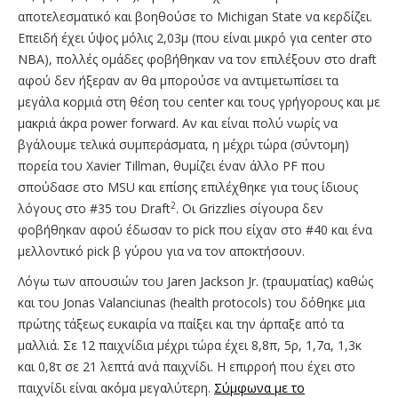
αποτελεσματικό και βοηθούσε το Michigan State να κερδίζει.
Επειδή έχει ύψος μόλις 2,03μ (που είναι μικρό για center στο
ΝΒΑ), πολλές ομάδες φοβήθηκαν να τον επιλέξουν στο draft
αφού δεν ήξεραν αν θα μπορούσε να αντιμετωπίσει τα
μεγάλα κορμιά στη θέση του center και τους γρήγορους και με
μακριά άκρα power forward. Αν και είναι πολύ νωρίς να
βγάλουμε τελικά συμπεράσματα, η μέχρι τώρα (σύντομη)
πορεία του Xavier Tillman, θυμίζει έναν άλλο PF που
σπούδασε στο MSU και επίσης επιλέχθηκε για τους ίδιους
2
λόγους στο #35 του Draft
. Οι Grizzlies σίγουρα δεν
φοβήθηκαν αφού έδωσαν το pick που είχαν στο #40 και ένα
μελλοντικό pick β γύρου για να τον αποκτήσουν.
Λόγω των απουσιών του Jaren Jackson Jr. (τραυματίας) καθώς
και του Jonas Valanciunas (health protocols) του δόθηκε μια
πρώτης τάξεως ευκαιρία να παίξει και την άρπαξε από τα
μαλλιά. Σε 12 παιχνίδια μέχρι τώρα έχει 8,8π, 5ρ, 1,7α, 1,3κ
και 0,8τ σε 21 λεπτά ανά παιχνίδι. Η επιρροή που έχει στο
παιχνίδι είναι ακόμα μεγαλύτερη.
Σύμφωνα με το