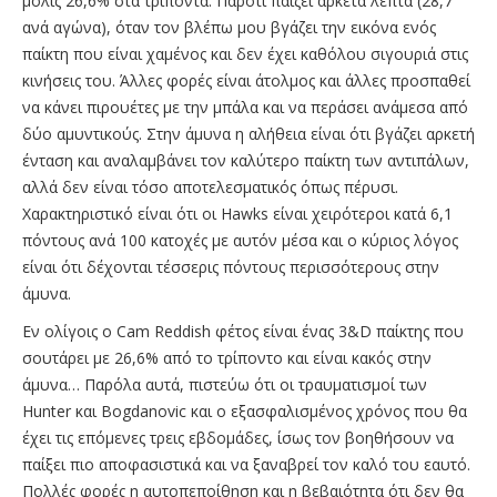
μόλις 26,6% στα τρίποντα. Παρότι παίζει αρκετά λεπτά (28,7’
ανά αγώνα), όταν τον βλέπω μου βγάζει την εικόνα ενός
παίκτη που είναι χαμένος και δεν έχει καθόλου σιγουριά στις
κινήσεις του. Άλλες φορές είναι άτολμος και άλλες προσπαθεί
να κάνει πιρουέτες με την μπάλα και να περάσει ανάμεσα από
δύο αμυντικούς. Στην άμυνα η αλήθεια είναι ότι βγάζει αρκετή
ένταση και αναλαμβάνει τον καλύτερο παίκτη των αντιπάλων,
αλλά δεν είναι τόσο αποτελεσματικός όπως πέρυσι.
Χαρακτηριστικό είναι ότι οι Hawks είναι χειρότεροι κατά 6,1
πόντους ανά 100 κατοχές με αυτόν μέσα και ο κύριος λόγος
είναι ότι δέχονται τέσσερις πόντους περισσότερους στην
άμυνα.
Εν ολίγοις ο Cam Reddish φέτος είναι ένας 3&D παίκτης που
σουτάρει με 26,6% από το τρίποντο και είναι κακός στην
άμυνα… Παρόλα αυτά, πιστεύω ότι οι τραυματισμοί των
Hunter και Bogdanovic και ο εξασφαλισμένος χρόνος που θα
έχει τις επόμενες τρεις εβδομάδες, ίσως τον βοηθήσουν να
παίξει πιο αποφασιστικά και να ξαναβρεί τον καλό του εαυτό.
Πολλές φορές η αυτοπεποίθηση και η βεβαιότητα ότι δεν θα