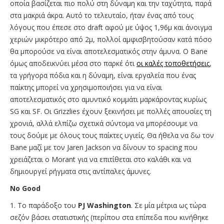
οποία βασίζεται πιο πολύ στη δύναμη και την ταχύτητα, παρά
στα μακριά άκρα. Αυτό το τελευταίο, ήταν ένας από τους
λόγους που έπεσε στο draft αφού με ύψος 1,96μ και άνοιγμα
χεριών μικρότερο από 2μ, πολλοί αμφισβητούσαν κατά πόσο
θα μπορούσε να είναι αποτελεσματικός στην άμυνα. Ο Bane
όμως αποδεικνύει μέσα στο παρκέ ότι
οι καλές τοποθετήσεις
,
τα γρήγορα πόδια και η δύναμη, είναι εργαλεία που ένας
παίκτης μπορεί να χρησιμοποιήσει για να είναι
αποτελεσματικός στο αμυντικό κομμάτι μαρκάροντας κυρίως
SG και SF. Οι Grizzlies έχουν ξεκινήσει με πολλές απουσίες τη
χρονιά, αλλά ελπίζω σχετικά σύντομα να μπορέσουμε να
τους δούμε με όλους τους παίκτες υγιείς. Θα ήθελα να δω τον
Bane μαζί με τον Jaren Jackson να δίνουν το spacing που
χρειάζεται ο Morant για να επιτίθεται στο καλάθι και να
δημιουργεί ρήγματα στις αντίπαλες άμυνες.
No Good
1. Το παράδοξο του
PJ Washington
. Σε μία μέτρια ως τώρα
σεζόν βάσει στατιστικής (περίπου στα επίπεδα που κινήθηκε