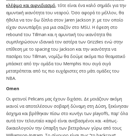
κλέψιμο και αιφνιδιασμό
, τότε είναι ένα καλό σημάδι για την
αμυντική ικανότητα του νεαρού. Όσο αφορά το μέλλον, θα
ήθελα να τον δω δίπλα στον Jaren Jackson Jr. με τον οποίο
είχαν συνυπάρξει για μια σαιζόν στο MSU. Η έφεση στο
rebound του Tillman και η αμυντική του ικανότητα θα
συμπληρώσουν ιδανικά τον αστέρα των Grizzlies ενώ στην
επίθεση με το spacing του Jackson και την ικανότητα να
πασάρει του Tillman, νομίζω θα δούμε ακόμα πιο θεαματικό
μπάσκετ από την ομάδα του Memphis που σιγά σιγά
μετατρέπεται από τις πιο ευχάριστες στο μάτι ομάδες του
ΝΒΑ.
Omen
Οι φετινοί Pelicans μας έχουν διχάσει. Δε μοιάζουν ακόμη
ικανοί να αποτελέσουν σοβαρή δύναμη στη Δύση, ξεκίνησαν
άσχημα και βρέθηκαν πίσω στο κυνήγι των playoffs, παρ’ όλα
αυτά τον τελευταίο καιρό είναι ανεβασμένοι και -κάπως-
δικαιολογούν την ύπαρξη των βετεράνων γύρω από τους
Williamson-Ingram. Το σίγουρο είναι πως ‘’το backcourt