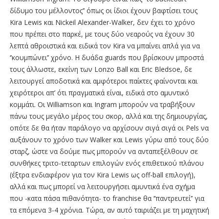
δίδυμο του μέλλοντος’’ όπως οι ίδιοι έχουν βαφτίσει τους
Kira Lewis και Nickeil Alexander-Walker, δεν έχει το χρόνο
που πρέπει στο παρκέ, με τους δύο νεαρούς να έχουν 30
λεπτά αθροιστικά και ειδικά τον Kira να μπαίνει απλά για να
‘’κουμπώνει’’ χρόνο. Η δυάδα guards που βρίσκουν μπροστά
τους άλλωστε, εκείνη των Lonzo Ball και Eric Bledsoe, δε
λειτουργεί αποδοτικά και αμφότεροι παίκτες φαίνονται και
χειρότεροι απ’ ότι πραγματικά είναι, ειδικά στο αμυντικό
κομμάτι. Οι Williamson και Ingram μπορούν να τραβήξουν
πάνω τους μεγάλο μέρος του σκορ, αλλά και της δημιουργίας,
οπότε δε θα ήταν παράλογο να αρχίσουν σιγά σιγά οι Pels να
αυξάνουν το χρόνο των Walker και Lewis γύρω από τους δύο
σταρζ, ώστε να δούμε πως μπορούν να ανταπεξέλθουν σε
συνθήκες τριτο-τεταρτων επιλογών ενός επιθετικού πλάνου
(έξτρα ενδιαφέρον για τον Kira Lewis ως off-ball επιλογή),
αλλά και πως μπορεί να λειτουργήσει αμυντικά ένα σχήμα
που -κατα πάσα πιθανότητα- το franchise θα ‘’παντρευτεί’’ για
τα επόμενα 3-4 χρόνια. Tώρα, αν αυτό ταιριάζει με τη μαχητική