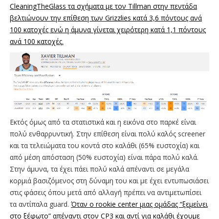
CleaningTheGlass τα σχήματα με τον Tillman στην πεντάδα
βελτιώνουν την επίθεση των Grizzlies κατά 3,6 πόντους ανά
100 κατοχές ενώ η άμυνα γίνεται χειρότερη κατά 1,1 πόντους
ανά 100 κατοχές
.
Εκτός όμως από τα στατιστικά και η εικόνα στο παρκέ είναι
πολύ ενθαρρυντική. Στην επίθεση είναι πολύ καλός screener
και τα τελειώματα του κοντά στο καλάθι (65% ευστοχία) και
από μέση απόσταση (50% ευστοχία) είναι πάρα πολύ καλά.
Στην άμυνα, τα έχει πάει πολύ καλά απέναντι σε μεγάλα
κορμιά βασιζόμενος στη δύναμη του και με έχει εντυπωσιάσει
στις φάσεις όπου μετά από αλλαγή πρέπει να αντιμετωπίσει
τα αντίπαλα guard.
Όταν ο rookie center μιας ομάδας “ξεμείνει
στο ξέφωτο” απέναντι στον CP3 και αντί για καλάθι έχουμε