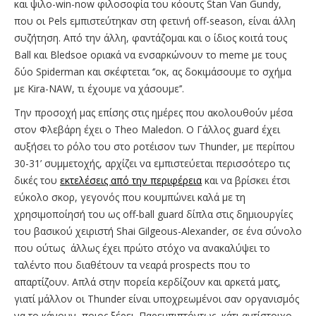
και ψιλο-win-now φιλοσοφία του κόουτς Stan Van Gundy,
που οι Pels εμπιστεύτηκαν στη φετινή off-season, είναι άλλη
συζήτηση. Από την άλλη, φαντάζομαι και ο ίδιος κοιτά τους
Ball και Bledsoe οριακά να ενσαρκώνουν το meme με τους
δύο Spiderman και σκέφτεται ‘’οκ, ας δοκιμάσουμε το σχήμα
με Kira-NAW, τι έχουμε να χάσουμε’’.
Την προσοχή μας επίσης στις ημέρες που ακολουθούν μέσα
στον Φλεβάρη έχει ο Theo Maledon. Ο Γάλλος guard έχει
αυξήσει το ρόλο του στο ροτέισον των Thunder, με περίπου
30-31’ συμμετοχής, αρχίζει να εμπιστεύεται περισσότερο τις
δικές του
εκτελέσεις από την περιφέρεια
και να βρίσκει έτσι
εύκολο σκορ, γεγονός που κουμπώνει καλά με τη
χρησιμοποίησή του ως off-ball guard δίπλα στις δημιουργίες
του βασικού χειριστή Shai Gilgeous-Alexander, σε ένα σύνολο
που ούτως άλλως έχει πρώτο στόχο να ανακαλύψει το
ταλέντο που διαθέτουν τα νεαρά prospects που το
απαρτίζουν. Απλά στην πορεία κερδίζουν και αρκετά ματς,
γιατί μάλλον οι Thunder είναι υποχρεωμένοι σαν οργανισμός
να το κάνουν, ποιος ξέρει. Παρεμπιπτόντως, κάτι αντίστοιχο