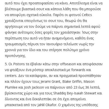
αυτό που έχει προαποφασίσει να κάνει. Αποτέλεσμα είναι να
βλέπουμε βιαστικά σουτ και κάποια λάθη που θα μπορούσε
να αποφύγει σχετικά εύκολα. Παρότι οι φετινοί Celtics
χρειάζονται επειγόντως το σουτ του, θεωρώ ότι θα
αργήσουμε να τον δούμε να παίρνει σημαντικά λεπτά αφού
φάνηκε ανέτοιμος όσες φορές τον χρειάστηκαν. Ίσως στην
περίπτωση του αυτό να ήταν αναμενόμενο, καθότι ένας
τραυματισμός πέρυσι τον Ιανουάριο τελείωσε νωρίς την
χρονιά για τον ίδιο και του στέρησε πολύτιμο χρόνο
προπόνησης.
5. Οι Pistons τα έβαλαν κάτω στην offseason και αποφάσισαν
να φτιάξουν ένα ρόστερ αποκλειστικά με forwards και
centers. Δεν τα κατάφεραν, αν και πραγματικά προσπάθησαν
και πλέον έχουν τους Jerami Grant, Blake Griffin, Mason
Plumlee και Josh Jackson να παίρνουν από 23 έως 36 λεπτά,
βρίσκοντας χώρο και για τους Shaddiq Bey-Isaiah Stewart και
δίνοντας και ένα δεκαλεπτάκι σε ότι έχει απομείνει
μπασκετικά από τον Jahlil Okafor. Ο χαμένος της υπόθεσης