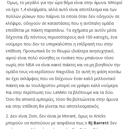
Όμως, το μεγάλο για την ώρα θέμα είναι στην άμυνα. Μπορεί
να έχει 1,4 κλεψίματα, αλλά αυτό είναι αποτέλεσμα και των
πολλών ρίσκων που παίρνει τα οποία όταν δεν οδηγούν σε
κλέψιμο, οδηγούν σε καταστάσεις που η αντίπαλη ομάδα
επιτίθεται με παίκτη παραπάνω. Τα σχήματα με αυτόν μέσα
δέχονται έξι πόντους περισσότερους ανά 100 κατοχές, ένα
νούμερο που δεν το υπερκαλύπτει η επίδρασή του στην
επίθεση. Προσωπικά δε το θεωρώ ιδιαίτερα ανησυχητικό,
αφού είναι πολύ σύνηθες οι rookies που μπαίνουν τόσο
νωρίς στο ΝΒΑ να είναι κακοί παίκτες και να μη βοηθούν την
ομάδα τους να κερδίσουν παιχνίδια. Σε αυτή τη φάση κοιτάω
αν έχει εκλάμψεις που να δείχνουν έναν καλό μελλοντικό
παίκτη και αν τουλάχιστον μπορεί να γράφει καλά νούμερα.
Και στην περίπτωση του LaMelo τα βλέπουμε και τα δύο.
Όσο θα αποκτά εμπειρίες, τόσο θα βελτιώνεται στην άμυνα
και στην επίθεση θα γίνεται πιο αποτελεσματικός.
2. Δεν είναι Zion, δεν είναι Ja Morant, όμως οι Knicks
μπορούν να πιστεύουν με ασφάλεια πως ο
RJ Barrett
δεν