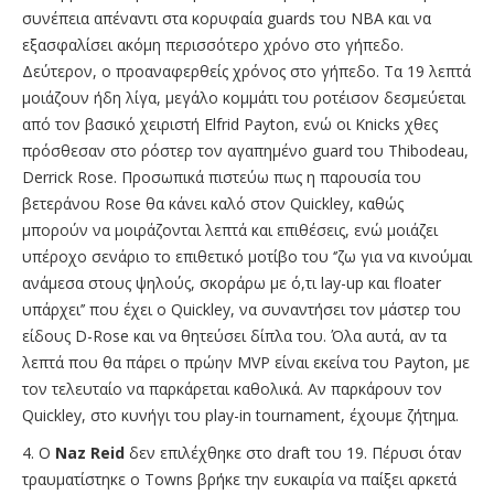
συνέπεια απέναντι στα κορυφαία guards του ΝΒΑ και να
εξασφαλίσει ακόμη περισσότερο χρόνο στο γήπεδο.
Δεύτερον, ο προαναφερθείς χρόνος στο γήπεδο. Τα 19 λεπτά
μοιάζουν ήδη λίγα, μεγάλο κομμάτι του ροτέισον δεσμεύεται
από τον βασικό χειριστή Elfrid Payton, ενώ οι Knicks χθες
πρόσθεσαν στο ρόστερ τον αγαπημένο guard του Thibodeau,
Derrick Rose. Προσωπικά πιστεύω πως η παρουσία του
βετεράνου Rose θα κάνει καλό στον Quickley, καθώς
μπορούν να μοιράζονται λεπτά και επιθέσεις, ενώ μοιάζει
υπέροχο σενάριο το επιθετικό μοτίβο του ‘’ζω για να κινούμαι
ανάμεσα στους ψηλούς, σκοράρω με ό,τι lay-up και floater
υπάρχει’’ που έχει ο Quickley, να συναντήσει τον μάστερ του
είδους D-Rose και να θητεύσει δίπλα του. Όλα αυτά, αν τα
λεπτά που θα πάρει ο πρώην MVP είναι εκείνα του Payton, με
τον τελευταίο να παρκάρεται καθολικά. Αν παρκάρουν τον
Quickley, στο κυνήγι του play-in tournament, έχουμε ζήτημα.
4. O
Naz Reid
δεν επιλέχθηκε στο draft του 19. Πέρυσι όταν
τραυματίστηκε ο Towns βρήκε την ευκαιρία να παίξει αρκετά