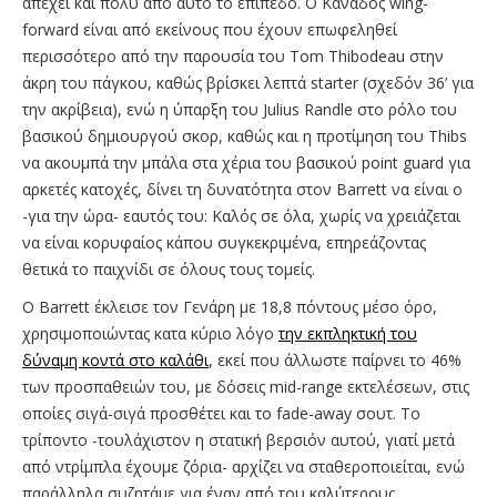
απέχει και πολύ από αυτό το επίπεδο. Ο Καναδός wing-
forward είναι από εκείνους που έχουν επωφεληθεί
περισσότερο από την παρουσία του Tom Thibodeau στην
άκρη του πάγκου, καθώς βρίσκει λεπτά starter (σχεδόν 36’ για
την ακρίβεια), ενώ η ύπαρξη του Julius Randle στο ρόλο του
βασικού δημιουργού σκορ, καθώς και η προτίμηση του Thibs
να ακουμπά την μπάλα στα χέρια του βασικού point guard για
αρκετές κατοχές, δίνει τη δυνατότητα στον Barrett να είναι ο
-για την ώρα- εαυτός του: Καλός σε όλα, χωρίς να χρειάζεται
να είναι κορυφαίος κάπου συγκεκριμένα, επηρεάζοντας
θετικά το παιχνίδι σε όλους τους τομείς.
Ο Barrett έκλεισε τον Γενάρη με 18,8 πόντους μέσο όρο,
χρησιμοποιώντας κατα κύριο λόγο
την εκπληκτική του
δύναμη κοντά στο καλάθι
, εκεί που άλλωστε παίρνει το 46%
των προσπαθειών του, με δόσεις mid-range εκτελέσεων, στις
οποίες σιγά-σιγά προσθέτει και το fade-away σουτ. Το
τρίποντο -τουλάχιστον η στατική βερσιόν αυτού, γιατί μετά
από ντρίμπλα έχουμε ζόρια- αρχίζει να σταθεροποιείται, ενώ
παράλληλα συζητάμε για έναν από του καλύτερους