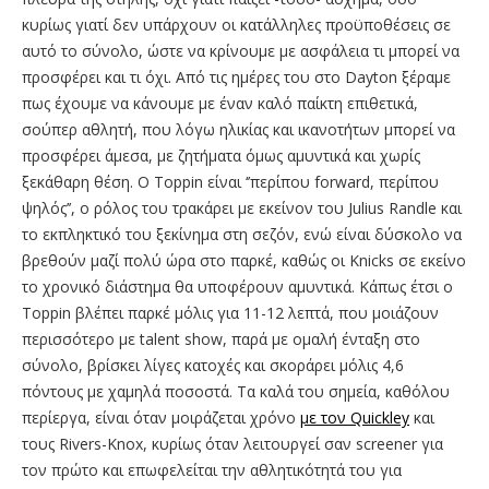
κυρίως γιατί δεν υπάρχουν οι κατάλληλες προϋποθέσεις σε
αυτό το σύνολο, ώστε να κρίνουμε με ασφάλεια τι μπορεί να
προσφέρει και τι όχι. Aπό τις ημέρες του στο Dayton ξέραμε
πως έχουμε να κάνουμε με έναν καλό παίκτη επιθετικά,
σούπερ αθλητή, που λόγω ηλικίας και ικανοτήτων μπορεί να
προσφέρει άμεσα, με ζητήματα όμως αμυντικά και χωρίς
ξεκάθαρη θέση. Ο Toppin είναι ‘’περίπου forward, περίπου
ψηλός’’, ο ρόλος του τρακάρει με εκείνον του Julius Randle και
το εκπληκτικό του ξεκίνημα στη σεζόν, ενώ είναι δύσκολο να
βρεθούν μαζί πολύ ώρα στο παρκέ, καθώς οι Knicks σε εκείνο
το χρονικό διάστημα θα υποφέρουν αμυντικά. Κάπως έτσι ο
Toppin βλέπει παρκέ μόλις για 11-12 λεπτά, που μοιάζουν
περισσότερο με talent show, παρά με ομαλή ένταξη στο
σύνολο, βρίσκει λίγες κατοχές και σκοράρει μόλις 4,6
πόντους με χαμηλά ποσοστά. Tα καλά του σημεία, καθόλου
περίεργα, είναι όταν μοιράζεται χρόνο
με τον Quickley
και
τους Rivers-Knox, κυρίως όταν λειτουργεί σαν screener για
τον πρώτο και επωφελείται την αθλητικότητά του για