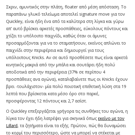
Σκριν, αμυντικός στην πλάτη, floater από μέση απόσταση. Το
παραπάνω γλυκό τελείωμα αποτελεί signature move για τον
Quickley, είναι ήδη ένα από τα καλύτερα στη λίγκα και γύρω
απ’ αυτό βρίσκει αρκετές προσπάθειες, εύκολους πόντους και
χτίζει το υπόλοιπο παιχνίδι, καθώς όταν οι άμυνες
προσαρμόζονται για να το σταματήσουν, εκείνος απλώνει το
παιχνίδι στην περιφέρεια και δημιουργεί για τους
υπόλοιπους Knicks. Αν σε αυτό προσθέσετε πως είναι αρκετά
κινητικός μακριά από την μπάλα και σουτάρει ήδη πολύ
αποδοτικά από την περιφέρεια (37% σε περίπου 4
προσπάθειες ανα αγώνα), καταλαβαίνετε πως οι Knicks έχουν
βρει -τουλάχιστον- μία πολύ ποιοτική επιθετική λύση στα 19
λεπτά που βρίσκεται κατα μέσο όρο στο παρκέ,
προσφέροντας 12 πόντους και 2,7 ασίστ.
O Quickley επεξεργάζεται γρήγορα τις συνθήκες του αγώνα, η
λίγκα τον έχει ήδη λατρέψει για σκηνικά όπως
εκείνο με τον
Lillard
, τα ζητήματα είναι τα εξής. Πρώτον, πώς θα δυναμώσει
το κορμί του περισσότερο, ώστε να μπορεί να στέκεται με