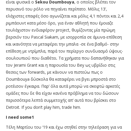
είναι φυσικά ο
Sekou Doumbouya
, ο οποίος βλέπει τον
περυσινό του ρόλο να πηγαίνει περίπατο. Μόλις 13’,
ελάχιστες επαφές όσο αγωνίζεται και μόλις 4,1 πόντοι και 2,4
ριμπάουντ κατα μέσο όρο, για έναν αθλητή που έμοιαζε
τουλάχιστον ενδιαφέρον project, θυμίζοντας μία πρώιμη
βερσιόν του Pascal Siakam, με ισορροπία σε άμυνα-επίθεση
και ικανότητα να μεταφέρει την μπαλα -σε ένα βαθμό- στην
επίθεση με ντρίμπλα, παρά τον περίεργο συνδυασμό ύψους-
σουλουπιού που διαθέτει. Τα χρήματα που δαπανήθηκαν για
τον Jerami Grant και η παρουσία του Bey ως υβρίδιο στις
θεσεις των forwards, με κάνουν να πιστεύω πως ο
Doumbouya δύσκολα θα καταφέρει να βγει μπροστά στο
ροτέισον έγκαιρα. Παρ’ όλα αυτά μπορώ να σκεφτώ αρκετές
ομάδες που δε θα είχαν κανένα πρόβλημα να του δώσουν
περισσότερα λεπτά συμμετοχής απ’ αυτά που βρίσκει στο
Detroit. If you don’t play him, trade him.
I need some1
Τέλη Μαρτίου του ‘19 και έχω στηθεί στην τηλεόραση για να