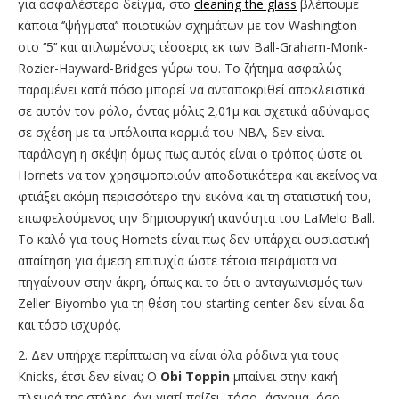
για ασφαλέστερο δείγμα, στο
cleaning the glass
βλέπουμε
κάποια ‘’ψήγματα’’ ποιοτικών σχημάτων με τον Washington
στο ‘’5’’ και απλωμένους τέσσερις εκ των Ball-Graham-Monk-
Rozier-Hayward-Bridges γύρω του. To ζήτημα ασφαλώς
παραμένει κατά πόσο μπορεί να ανταποκριθεί αποκλειστικά
σε αυτόν τον ρόλο, όντας μόλις 2,01μ και σχετικά αδύναμος
σε σχέση με τα υπόλοιπα κορμιά του ΝΒΑ, δεν είναι
παράλογη η σκέψη όμως πως αυτός είναι ο τρόπος ώστε οι
Hornets να τον χρησιμοποιούν αποδοτικότερα και εκείνος να
φτιάξει ακόμη περισσότερο την εικόνα και τη στατιστική του,
επωφελούμενος την δημιουργική ικανότητα του LaMelo Ball.
Το καλό για τους Hornets είναι πως δεν υπάρχει ουσιαστική
απαίτηση για άμεση επιτυχία ώστε τέτοια πειράματα να
πηγαίνουν στην άκρη, όπως και το ότι ο ανταγωνισμός των
Zeller-Biyombo για τη θέση του starting center δεν είναι δα
και τόσο ισχυρός.
2. Δεν υπήρχε περίπτωση να είναι όλα ρόδινα για τους
Knicks, έτσι δεν είναι; O
Obi Toppin
μπαίνει στην κακή
πλευρά της στήλης, όχι γιατί παίζει -τόσο- άσχημα, όσο