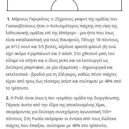
1.
Μάριους Γκριγκόνις: ο 25χρονος γκαρντ της ομάδας του
Γιασικεβίτσιους ήταν ο πολυτιμότερος παίχτης στη νίκη της
λιθουανικής ομάδας επί της Μπάγερν - μια ήττα που ίσως
είναι καταδικαστική για τους Βαυαρούς. Πέτυχε 18 πόντους,
με 6/12 σουτ και 5/5 βολές, κέρδισε αρκετά φάουλ (6) ενώ
είχε ακόμα 4 ριμπάουντ και 3 ασίστ. Στο χθεσινό ματς τον
είδαμε να στήνει και ο ίδιος picks και να λειτουργεί ως
δεύτερος playmaker, σε μία εξαιρετική – δημιουργικά και
εκτελεστικά - βραδιά για τη Ζάλγκιρις, καθώς πέντε παίχτες
είχαν από τρεις έως τέσσερις ασίστ και σούταραν με 48% από
το τρίποντο.
2.
H Ρεάλ είναι ίσως η πιο «γεμάτη» ομάδα της διοργάνωσης.
Πέρασε άνετα από την έδρα της αποκλεισμένης Χίμκι,
σκοράροντας για δεύτερη συνεχόμενη αγωνιστική 100+
πόντους. Στη Ρωσία σκόραραν οι έντεκα από τους δώδεκα
παίχτες που έπαιξαν, σούταραν με 48% στο τρίποντο,