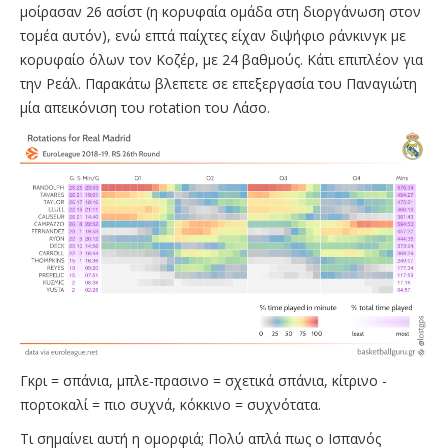
μοίρασαν 26 ασίστ (η κορυφαία ομάδα στη διοργάνωση στον
τομέα αυτόν), ενώ επτά παίχτες είχαν διψήφιο ράνκινγκ με
κορυφαίο όλων τον Κοζέρ, με 24 βαθμούς. Κάτι επιπλέον για
την Ρεάλ. Παρακάτω βλεπετε σε επεξεργασία του Παναγιώτη
μία απεικόνιση του rotation του Λάσο.
Γκρι = σπάνια, μπλε-πρασινο = σχετικά σπάνια, κίτρινο -
πορτοκαλί = πιο συχνά, κόκκινο = συχνότατα.
Τι σημαίνει αυτή η ομορφιά; Πολύ απλά πως ο Ισπανός