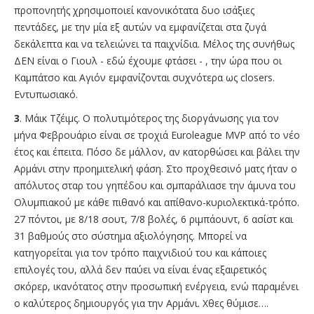
προπονητής χρησιμοποιεί κανονικότατα δυο ισάξιες
πεντάδες, με την μία εξ αυτών να εμφανίζεται στα ζυγά
δεκάλεπτα και να τελειώνει τα παιχνίδια. Μέλος της συνήθως
ΔΕΝ είναι ο Γιουλ - εδώ έχουμε φτάσει - , την ώρα που οι
Καμπάτσο και Αγιόν εμφανίζονται συχνότερα ως closers.
Εντυπωσιακό.
3
. Μάικ Τζέιμς. O πολυτιμότερος της διοργάνωσης για τον
μήνα Φεβρουάριο είναι σε τροχιά Euroleague MVP από το νέο
έτος και έπειτα. Πόσο δε μάλλον, αν κατορθώσει και βάλει την
Αρμάνι στην προημιτελική φάση. Στο προχθεσινό ματς ήταν ο
απόλυτος σταρ του γηπέδου και σμπαράλιασε την άμυνα του
Ολυμπιακού με κάθε πιθανό και απίθανο-κυριολεκτικά-τρόπο.
27 πόντοι, με 8/18 σουτ, 7/8 βολές, 6 ριμπάουντ, 6 ασίστ και
31 βαθμούς στο σύστημα αξιολόγησης. Μπορεί να
κατηγορείται για τον τρόπο παιχνιδιού του και κάποιες
επιλογές του, αλλά δεν παύει να είναι ένας εξαιρετικός
σκόρερ, ικανότατος στην προσωπική ενέργεια, ενώ παραμένει
ο καλύτερος δημιουργός για την Αρμάνι. Χθες θύμισε….