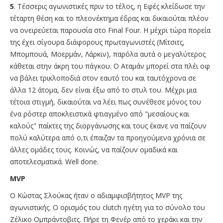
5
. Τέσσερις αγωνιστικές πριν το τέλος, η Εφές κλείδωσε την
τέταρτη θέση και το πλεονέκτημα έδρας και δικαιούται πλέον
να ονειρεύεται παρουσία στο Final Four. Η μέχρι τώρα πορεία
της έχει σίγουρα διάφορους πρωταγωνιστές (Μίτσιτς,
Μπομπουά, Μοερμάν, Λάρκιν), παρόλα αυτά ο μεγαλύτερος
κάθεται στην άκρη του πάγκου. Ο Αταμάν μπορεί στα πλέι οφ
να βάλει τρικλοποδιά στον εαυτό του και ταυτόχρονα σε
άλλα 12 άτομα, δεν είναι έξω από το στυλ του. Μέχρι μια
τέτοια στιγμή, δικαιούται να λέει πως συνέθεσε μόνος του
ένα ρόστερ αποκλειστικά φτιαγμένο από "μεσαίους και
καλούς" παίκτες της διοργάνωσης και τους έκανε να παίζουν
πολύ καλύτερα από ο,τι έπαιζαν τα προηγούμενα χρόνια σε
άλλες ομάδες τους. Κοινώς, να παίζουν ομαδικά και
αποτελεσματικά. Well done.
ΜVP
Ο Kώστας Σλούκας ήταν ο αδιαμφισβήτητος MVP της
αγωνιστικής. Ο ορισμός του clutch ηγέτη για το σύνολο του
Ζέλικο Ομπράντοβιτς. Πήρε τη Φενέρ από το χεράκι και την