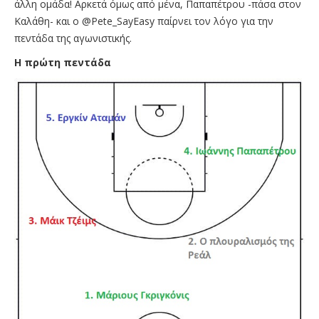
άλλη ομάδα! Αρκετά όμως από μένα, Παπαπέτρου -πάσα στον
Καλάθη- και ο @Pete_SayEasy παίρνει τον λόγο για την
πεντάδα της αγωνιστικής.
Η πρώτη πεντάδα