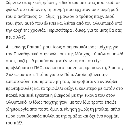
Χάρντεν σε αρκετές φάσεις, ειδικότερα σε αυτές που κέρδισε
φάουλ στο τρίποντο, τη στιγμή που ερχόταν σε επαφή μαζί
του ο αντίπαλος. Ο Τζέιμς, ή μάλλον ο τρόπος παιχνιδιού
του, ήταν αυτό που έλειπε και λείπει από τον Ολυμπιακό από
την αρχή της χρονιάς. Περισσότερα , όμως, για το ματς θα σας
πει ο Άλεξ.
4.
Ιωάννης Παπαπέτρου. Ίσως ο σημαντικότερος παίχτης για
τον Παναθηναϊκό στην «άλωση» της Μόσχας. 10 πόντοι με 4/6
σουτ, μαζί με 9 ριμπάουντ (σε έναν τομέα που είχε
προβλήματα ο ΠΑΟ, ειδικά στο αμυντικό ριμπάουντ ), 3 ασίστ,
2 κλεψίματα και 1 τάπα για τον Πάπι. Απολαμβάνει την
εμπιστοσύνη του προπονητή του, δε φοβάται να αναλάβει
πρωτοβουλίες και το τριφύλλι δείχνει καλύτερο με αυτόν στο
παρκέ. Και εκεί έγκειται η διαφορά με την εικόνα του στον
Ολυμπιακό. Ο ίδιος παίχτης ήταν, με τον ίδιο τρόπο έπαιζε
(δημιουργία από ποστ, άμυνα, κίνηση χωρίς τη μπάλα), απλά
τώρα είναι βασικός πυλώνας της ομάδας και όχι ένα κομμάτι
του πάζλ.