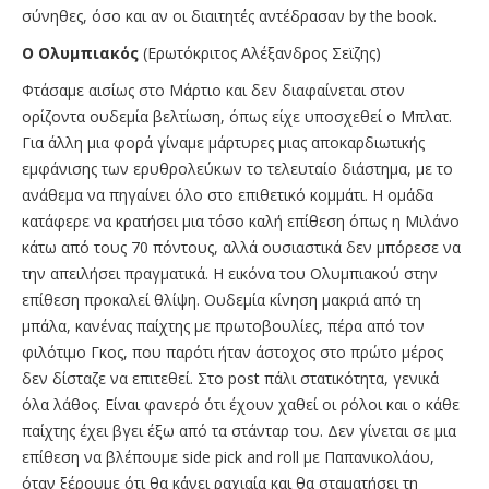
σύνηθες, όσο και αν οι διαιτητές αντέδρασαν by the book.
Ο Ολυμπιακός
(Ερωτόκριτος Αλέξανδρος Σεϊζης)
Φτάσαμε αισίως στο Μάρτιο και δεν διαφαίνεται στον
ορίζοντα ουδεμία βελτίωση, όπως είχε υποσχεθεί ο Μπλατ.
Για άλλη μια φορά γίναμε μάρτυρες μιας αποκαρδιωτικής
εμφάνισης των ερυθρολεύκων το τελευταίο διάστημα, με το
ανάθεμα να πηγαίνει όλο στο επιθετικό κομμάτι. Η ομάδα
κατάφερε να κρατήσει μια τόσο καλή επίθεση όπως η Μιλάνο
κάτω από τους 70 πόντους, αλλά ουσιαστικά δεν μπόρεσε να
την απειλήσει πραγματικά. Η εικόνα του Ολυμπιακού στην
επίθεση προκαλεί θλίψη. Ουδεμία κίνηση μακριά από τη
μπάλα, κανένας παίχτης με πρωτοβουλίες, πέρα από τον
φιλότιμο Γκος, που παρότι ήταν άστοχος στο πρώτο μέρος
δεν δίσταζε να επιτεθεί. Στο post πάλι στατικότητα, γενικά
όλα λάθος. Είναι φανερό ότι έχουν χαθεί οι ρόλοι και ο κάθε
παίχτης έχει βγει έξω από τα στάνταρ του. Δεν γίνεται σε μια
επίθεση να βλέπουμε side pick and roll με Παπανικολάου,
όταν ξέρουμε ότι θα κάνει ραχιαία και θα σταματήσει τη