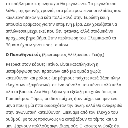
το πρόβλημα και η ανησυχία θα μεγαλώνει. Το μεγαλύτερο
λάθος της φετινής χρονιάς στα μάτια μου είναι οι ελπίδες που
καλλιεργήθηκαν για κάτι πολύ καλό στην Ευρώπη και η
απουσία οράματος για την επόμενη μέρα. Δεν χρειάζεται να
απλώνεσαι μέχρι εκεί που δεν φτάνεις, αλλά σταδιακά να
προχωράς βήμα βήμα. Στην περίπτωση του Ολυμπιακού τα
βήματα έχουν γίνει προς τα πίσω.
Ο Παναθηναϊκός
(Ερωτόκριτος Αλέξανδρος Σεϊζης)
Respect στον κόουτς Πιτίνο. Eίναι καταπληκτική η
μεταμόρφωση των πρασίνων από μια ομάδα χωρίς
κατεύθυνση και ρόλους (με μέτριους παίχτες κατά βάση πλην
ελαχίστων εξαιρέσεων), σε ένα σύνολο που κάνει πολύ καλά
όλα τα βασικά. Δεν θα μιλήσω για εξέλιξη παιχτών όπως οι
Παπαπέτρου-Τόμας, οι ίδιοι παίχτες ήταν μέχρι και πριν ένα
μήνα που η μία ήττα διαδεχόταν την άλλη, αλλά θα αναφερθώ
στην αγωνιστική κατεύθυνση. Ξεκινάμε από τον έλεγχο του
ρυθμού, με τους πράσινους να κατεβάζουν το τέμπο και να
μην ψάχνουν πολλούς αιφνιδιασμούς. Ο κόουτς γνώριζε ότι