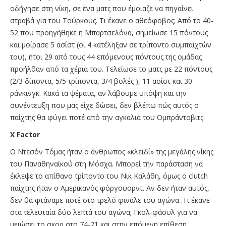
οδήγησε στη νίκη, σε ένα ματς που έμοιαζε να πηγαίνει
στραβά για του Τούρκους. Τι έκανε ο αθεόφοβος; Από το 40-
52 που προηγήθηκε η Μπαρτσελόνα, σημείωσε 15 πόντους
και μοίρασε 5 ασίστ (οι 4 κατέληξαν σε τρίποντο συμπαιχτών
του), ήτοι 29 από τους 44 επόμενους πόντους της ομάδας
προήλθαν από τα χέρια του. Τελείωσε το ματς με 22 πόντους
(2/3 δίποντα, 5/5 τρίποντα, 3/4 βολές ), 11 ασίστ και 30
ράνκινγκ. Κακά τα ψέματα, αν λάβουμε υπόψη και την
συνέντευξη που μας είχε δώσει, δεν βλέπω πώς αυτός ο
παίχτης θα φύγει ποτέ από την αγκαλιά του Ομπράντοβιτς.
Χ Factor
Ο Ντεσόν Τόμας ήταν ο άνθρωπος «κλειδί» της μεγάλης νίκης
του Παναθηναϊκού στη Μόσχα. Μπορεί την παράσταση να
έκλεψε το απίθανο τρίποντο του Νικ Καλάθη, όμως ο clutch
παίχτης ήταν ο Αμερικανός φόργουορντ. Αν δεν ήταν αυτός,
δεν θα φτάναμε ποτέ στο τρελό φινάλε του αγώνα .Τι έκανε
στα τελευταία δύο λεπτά του αγώνα; Γκολ-φάουλ για να
μειώσει το σκορ στο 74-71 και στην επόμενη επίθεση