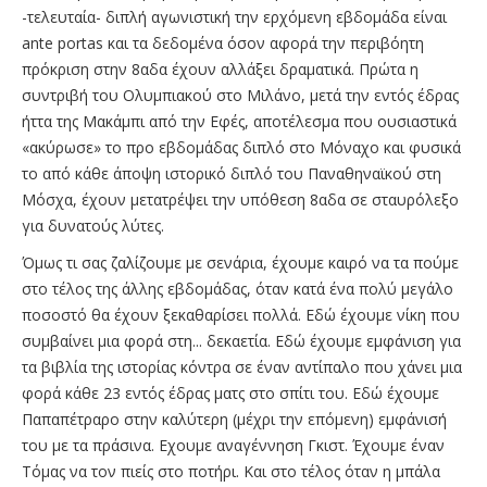
-τελευταία- διπλή αγωνιστική την ερχόμενη εβδομάδα είναι
ante portas και τα δεδομένα όσον αφορά την περιβόητη
πρόκριση στην 8αδα έχουν αλλάξει δραματικά. Πρώτα η
συντριβή του Ολυμπιακού στο Μιλάνο, μετά την εντός έδρας
ήττα της Μακάμπι από την Εφές, αποτέλεσμα που ουσιαστικά
«ακύρωσε» το προ εβδομάδας διπλό στο Μόναχο και φυσικά
το από κάθε άποψη ιστορικό διπλό του Παναθηναϊκού στη
Μόσχα, έχουν μετατρέψει την υπόθεση 8αδα σε σταυρόλεξο
για δυνατούς λύτες.
Όμως τι σας ζαλίζουμε με σενάρια, έχουμε καιρό να τα πούμε
στο τέλος της άλλης εβδομάδας, όταν κατά ένα πολύ μεγάλο
ποσοστό θα έχουν ξεκαθαρίσει πολλά. Εδώ έχουμε νίκη που
συμβαίνει μια φορά στη... δεκαετία. Εδώ έχουμε εμφάνιση για
τα βιβλία της ιστορίας κόντρα σε έναν αντίπαλο που χάνει μια
φορά κάθε 23 εντός έδρας ματς στο σπίτι του. Εδώ έχουμε
Παπαπέτραρο στην καλύτερη (μέχρι την επόμενη) εμφάνισή
του με τα πράσινα. Εχουμε αναγέννηση Γκιστ. Έχουμε έναν
Τόμας να τον πιείς στο ποτήρι. Και στο τέλος όταν η μπάλα