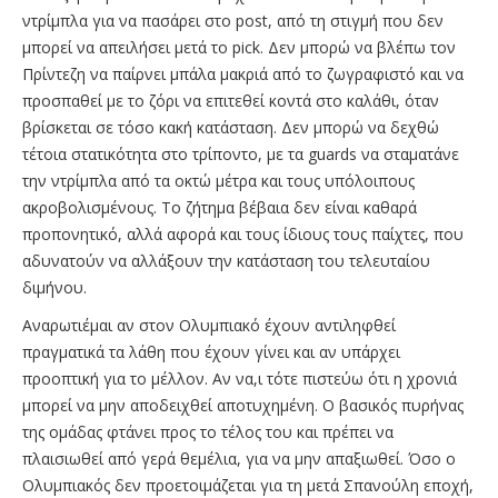
ντρίμπλα για να πασάρει στο post, από τη στιγμή που δεν
μπορεί να απειλήσει μετά το pick. Δεν μπορώ να βλέπω τον
Πρίντεζη να παίρνει μπάλα μακριά από το ζωγραφιστό και να
προσπαθεί με το ζόρι να επιτεθεί κοντά στο καλάθι, όταν
βρίσκεται σε τόσο κακή κατάσταση. Δεν μπορώ να δεχθώ
τέτοια στατικότητα στο τρίποντο, με τα guards να σταματάνε
την ντρίμπλα από τα οκτώ μέτρα και τους υπόλοιπους
ακροβολισμένους. Το ζήτημα βέβαια δεν είναι καθαρά
προπονητικό, αλλά αφορά και τους ίδιους τους παίχτες, που
αδυνατούν να αλλάξουν την κατάσταση του τελευταίου
διμήνου.
Αναρωτιέμαι αν στον Ολυμπιακό έχουν αντιληφθεί
πραγματικά τα λάθη που έχουν γίνει και αν υπάρχει
προοπτική για το μέλλον. Αν να,ι τότε πιστεύω ότι η χρονιά
μπορεί να μην αποδειχθεί αποτυχημένη. Ο βασικός πυρήνας
της ομάδας φτάνει προς το τέλος του και πρέπει να
πλαισιωθεί από γερά θεμέλια, για να μην απαξιωθεί. Όσο ο
Ολυμπιακός δεν προετοιμάζεται για τη μετά Σπανούλη εποχή,