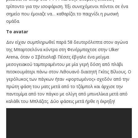
τρίποντο για την ισοφάριση. Έξι συνεχόμενοι πόντοι σε ένα
σημείο που έμοιαζε να… καθαρίζει το παιχνίδι η ρωσική
ομάδα.
Το
avatar
Δεν είχαν συμπληρωθεί παρά 58 δευτερόλεπτα στον αγώνα
της Μπαρτσελόνα κόντρα στη Φενέρμπαχτσε στην Ulker
Arena, όταν ο Σβέτισλαβ Πέσιτς έβγαλε ένα μείγμα
μεσογειακού ταμπεραμέντου με μία γερή δόση από πλάβι
πιτσκουμάτερι πάνω στον Λιθουανό διαιτητή Γκίτις Βίλιους. Ο
γερόλυκος των πάγκων ήταν «φορτωμένος» σχεδόν από την
πρώτη φάση του ματς μετά από το τζάμπολ και άρχισε την
παντομίμα από τον πάγκο με ολίγη από μπινελίκια μετά από
καλάθι του Μπλάζιτς. Δύο φάσεις μετά ήρθε η έκρηξη!