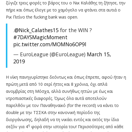
ζύγιζε τρεις φορές το βάρος του ο Νικ Καλάθης τη ζήτησε, την
πήρε και όπως έλεγε με το χαμόγελο να φτάνει στα αυτιά ο
Ρικ Πιτίνο the fucking bank was open.
.
@Nick_Calathes15
for the WIN ?
#7DAYSMagicMoment
pic.twitter.com/MOMNo6OP9l
— EuroLeague (@EuroLeague)
March 15,
2019
Η νίκη πανηγυρίστηκε δεόντως και όπως έπρεπε, αφού ήταν η
πρώτη μετά από 10 σερί ήττες και 8 χρόνια, όχι απλά
ανομβρίας στη Μόσχα, αλλά συνήθως ηττών με έως και
ντροπιαστικές διαφορές. Όμως όλα αυτά αποτελούν
παρελθόν με τον Παναθηναϊκό (for the record) να κάνει το
double με την ΤΣΣΚΑ στην κανονική περίοδο της
διοργάνωσης, δηλαδή να τη νικάει εντός και εκτός την ίδια
η
σεζόν για 4
φορά στην ιστορία του! Περισσότερες από κάθε