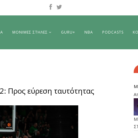
ΡΑ
ΜΟΝΙΜΕΣ ΣΤΗΛΕΣ
GURU+
NBA
PODCASTS
ΚΟ
M
-2: Προς εύρεση ταυτότητας
Α
M
Σ