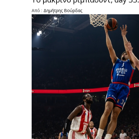
Από :
Δημήτρης Bούρδας