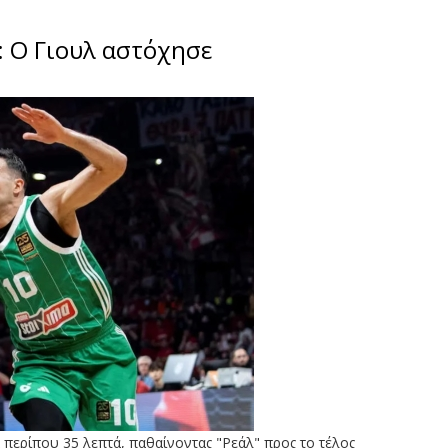
: Ο Γιουλ αστόχησε
 περίπου 35 λεπτά, παθαίνοντας "Ρεάλ" προς το τέλος