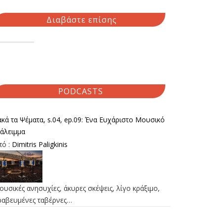
Διαβάστε επίσης
PODCASTS
κά τα Ψέματα, s.04, ep.09: Ένα Ευχάριστο Μουσικό
ιάλειμμα
πό :
Dimitris Paligkinis
υσικές ανησυχίες, άκυρες σκέψεις, λίγο κράξιμο,
ραβευμένες ταβέρνες…