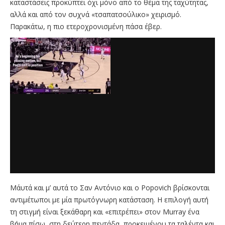
καταστάσεις προκύπτει όχι μόνο από το θέμα της ταχύτητας,
αλλά και από τον συχνά «τσαπατσούλικο» χειρισμό.
Παρακάτω, η πιο ετεροχρονισμένη πάσα έβερ.
Μ΄αυτά και μ’ αυτά το Σαν Αντόνιο και ο Popovich βρίσκονται
αντιμέτωποι με μία πρωτόγνωρη κατάσταση. Η επιλογή αυτή
τη στιγμή είναι ξεκάθαρη και «επιτρέπει» στον Murray ένα
βήμα πίσω, στη δεύτερη πεντάδα, προκειμένου τα ταλέντα και