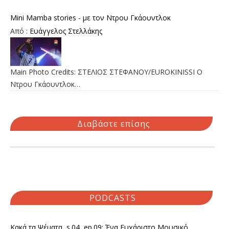
Mini Mamba stories - με τον Ντρου Γκάουντλοκ
Από :
Ευάγγελος Στελλάκης
Main Photo Credits: ΣΤΕΛΙΟΣ ΣΤΕΦΑΝΟΥ/EUROKINISSI Ο
Ντρου Γκάουντλοκ…
Διαβάστε επίσης
PODCASTS
Κακά τα Ψέματα, s.04, ep.09: Ένα Ευχάριστο Μουσικό