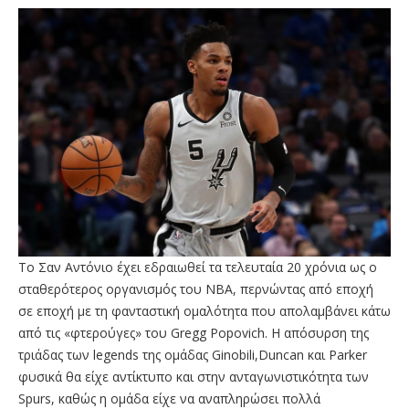
Το Σαν Αντόνιο έχει εδραιωθεί τα τελευταία 20 χρόνια ως ο
σταθερότερος οργανισμός του ΝΒΑ, περνώντας από εποχή
σε εποχή με τη φανταστική ομαλότητα που απολαμβάνει κάτω
από τις «φτερούγες» του Gregg Popovich. Η απόσυρση της
τριάδας των legends της ομάδας Ginobili,Duncan και Parker
φυσικά θα είχε αντίκτυπο και στην ανταγωνιστικότητα των
Spurs, καθώς η ομάδα είχε να αναπληρώσει πολλά