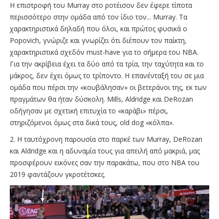
Η επιστροφή του Murray στο ροτέισον δεν έφερε τίποτα
περισσότερο στην ομάδα από τον ίδιο τον... Murray. Τα
χαρακτηριστικά δηλαδή που όλοι, και πρώτος φυσικά ο
Popovich, γνώριζε και γνωρίζει ότι διέπουν τον παίκτη,
χαρακτηριστικά σχεδόν must-have για το σήμερα του NBA.
Για την ακρίβεια έχει τα δύο από τα τρία, την ταχύτητα και το
μάκρος, δεν έχει όμως το τρίποντο. Η επανένταξή του σε μια
ομάδα που πέρσι την «κουβάλησαν» οι βετεράνοι της, εκ των
πραγμάτων θα ήταν δύσκολη. Mills, Aldridge και DeRozan
οδήγησαν με σχετική επιτυχία το «καράβι» πέρσι,
στηριζόμενοι όμως στα δικά τους, old dog «κόλπα».
2. Η ταυτόχρονη παρουσία στο παρκέ των Murray, DeRozan
και Aldridge και η αδυναμία τους για απειλή από μακριά, μας
προσφέρουν εικόνες σαν την παρακάτω, που στο NBA του
2019 φαντάζουν γκροτέτσκες.