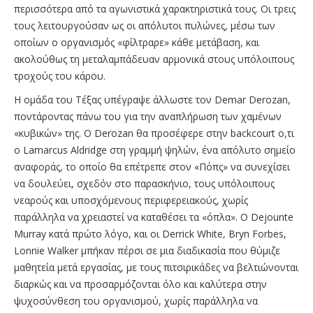
περισσότερα από τα αγωνιστικά χαρακτηριστικά τους. Οι τρεις
τους λειτουργούσαν ως οι απόλυτοι πυλώνες, μέσω των
οποίων ο οργανισμός «φίλτραρε» κάθε μετάβαση, και
ακολούθως τη μεταλαμπάδευαν αρμονικά στους υπόλοιπους
τροχούς του κάρου.
Η ομάδα του Τέξας υπέγραψε άλλωστε τον Demar Derozan,
ποντάροντας πάνω του για την αναπλήρωση των χαμένων
«κυβικών» της. Ο Derozan θα προσέφερε στην backcourt ο,τι
ο Lamarcus Aldridge στη γραμμή ψηλών, ένα απόλυτο σημείο
αναφοράς, το οποίο θα επέτρεπε στον «Πόπς» να συνεχίσει
να δουλεύει, σχεδόν στο παρασκήνιο, τους υπόλοιπους
νεαρούς και υποσχόμενους περιφερειακούς, χωρίς
παράλληλα να χρειαστεί να καταθέσει τα «όπλα». Ο Dejounte
Murray κατά πρώτο λόγο, και οι Derrick White, Bryn Forbes,
Lonnie Walker μπήκαν πέρσι σε μια διαδικασία που θύμιζε
μαθητεία μετά εργασίας, με τους πιτσιρικάδες να βελτιώνονται
διαρκώς και να προσαρμόζονται όλο και καλύτερα στην
ψυχοσύνθεση του οργανισμού, χωρίς παράλληλα να