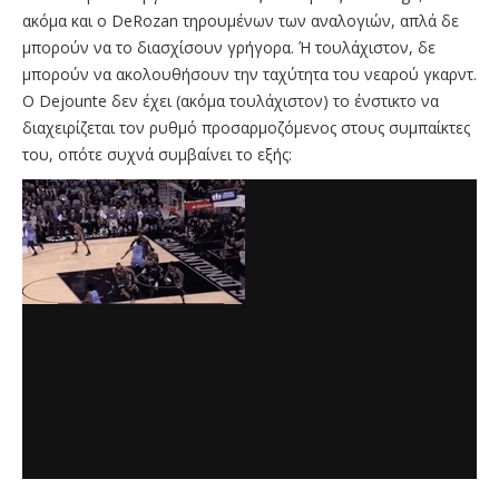
ακόμα και ο DeRozan τηρουμένων των αναλογιών, απλά δε
μπορούν να το διασχίσουν γρήγορα. Ή τουλάχιστον, δε
μπορούν να ακολουθήσουν την ταχύτητα του νεαρού γκαρντ.
Ο Dejounte δεν έχει (ακόμα τουλάχιστον) το ένστικτο να
διαχειρίζεται τον ρυθμό προσαρμοζόμενος στους συμπαίκτες
του, οπότε συχνά συμβαίνει το εξής: