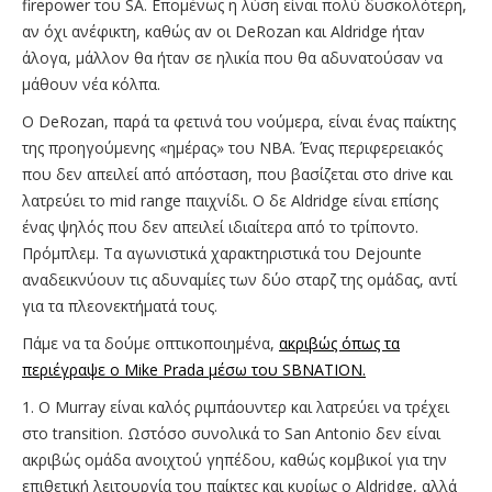
firepower του SA. Επομένως η λύση είναι πολύ δυσκολότερη,
αν όχι ανέφικτη, καθώς αν οι DeRozan και Aldridge ήταν
άλογα, μάλλον θα ήταν σε ηλικία που θα αδυνατούσαν να
μάθουν νέα κόλπα.
Ο DeRozan, παρά τα φετινά του νούμερα, είναι ένας παίκτης
της προηγούμενης «ημέρας» του ΝΒΑ. Ένας περιφερειακός
που δεν απειλεί από απόσταση, που βασίζεται στο drive και
λατρεύει το mid range παιχνίδι. Ο δε Aldridge είναι επίσης
ένας ψηλός που δεν απειλεί ιδιαίτερα από το τρίποντο.
Πρόμπλεμ. Τα αγωνιστικά χαρακτηριστικά του Dejounte
αναδεικνύουν τις αδυναμίες των δύο σταρζ της ομάδας, αντί
για τα πλεονεκτήματά τους.
Πάμε να τα δούμε οπτικοποιημένα,
ακριβώς όπως τα
περιέγραψε ο Mike Prada μέσω του SBNATION.
1. Ο Murray είναι καλός ριμπάουντερ και λατρεύει να τρέχει
στο transition. Ωστόσο συνολικά το San Antonio δεν είναι
ακριβώς ομάδα ανοιχτού γηπέδου, καθώς κομβικοί για την
επιθετική λειτουργία του παίκτες και κυρίως ο Aldridge, αλλά