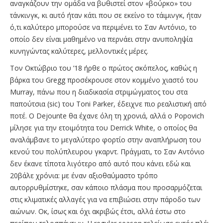
αναγκάζουν την ομάδα να βυθιστεί στον «βούρκο» του
τάνκινγκ, κι αυτό ήταν κάτι που σε εκείνο το τάιμινγκ, ήταν
ό,τι καλύτερο μπορούσε να περιμένει το Σαν Αντόνιο, το
οποίο δεν είναι μαθημένο να περνάει στην ανυποληψία
κυνηγώντας καλύτερες, μελλοντικές μέρες.
Τον Οκτώβριο του ’18 ήρθε ο πρώτος σκόπελος, καθώς η
βάρκα του Gregg προσέκρουσε στον κομμένο χιαστό του
Murray, πάνω που η διαδικασία στριμώγματος του στα
παπούτσια (sic) του Toni Parker, έδειχνε πιο ρεαλιστική από
ποτέ. Ο Dejounte θα έχανε όλη τη χρονιά, αλλά ο Popovich
μίλησε για την ετοιμότητα του Derrick White, ο οποίος θα
αναλάμβανε το μεγαλύτερο φορτίο στην αναπλήρωση του
κενού του πολύπλευρου γκαρντ. Πράγματι, το Σαν Αντόνιο
δεν έκανε τίποτα λιγότερο από αυτό που κάνει εδώ και
20βάλε χρόνια: με έναν αξιοθαύμαστο τρόπο
αυτορρυθμίστηκε, σαν κάποιο πλάσμα που προσαρμόζεται
στις κλιματικές αλλαγές για να επιβιώσει στην πάροδο των
αιώνων. Οκ, ίσως και όχι ακριβώς έτσι, αλλά έστω στο