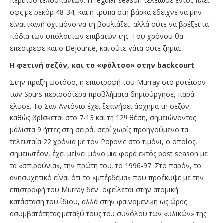
περίπου τελοσπάντων. H regular season τελείωσε εντός πλέι
οφς με ρεκόρ 48-34, και η τρύπα στη βάρκα έδειχνε να μην
είναι ικανή όχι μόνο να τη βουλιάξει, αλλά ούτε να βρέξει τα
πόδια των υπόλοιπων επιβατών της. Του χρόνου θα
επέστρεφε και ο Dejounte, και ούτε γάτα ούτε ζημιά.
Η φετινή σεζόν, και το «φάλτσο» στην
backcourt
Στην πράξη ωστόσο, η επιστροφή του Murray στο ροτέισον
των Spurs περισσότερα προβλήματα δημιούργησε, παρά
έλυσε. Το Σαν Αντόνιο έχει ξεκινήσει άσχημα τη σεζόν,
η
καθώς βρίσκεται στο 7-13 και τη 12
θέση, σημειώνοντας
μάλιστα 9 ήττες στη σειρά, σερί χωρίς προηγούμενο τα
τελευταία 22 χρόνια με τον Popovic στο τιμόνι, ο οποίος,
σημειωτέον, έχει μείνει μόνο μια φορά εκτός post season με
τα «σπιρούνια», την πρώτη του, το 1996-97. Στο παρόν, το
ανησυχητικό είναι ότι το «μπέρδεμα» που προέκυψε με την
επιστροφή του Murray δεν οφείλεται στην ατομική
κατάσταση του ίδιου, αλλά στην φαινομενική ως ώρας
ασυμβατότητας μεταξύ τους του συνόλου των «υλικών» της