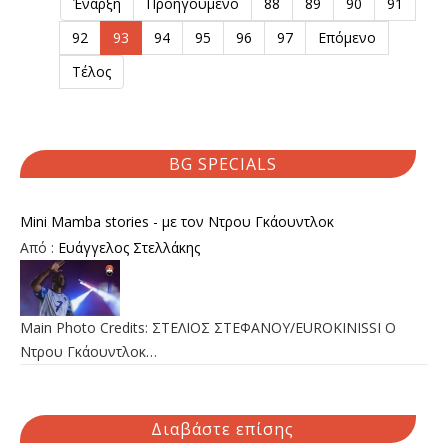
Έναρξη
Προηγούμενο
88
89
90
91
92
93
94
95
96
97
Επόμενο
Τέλος
BG SPECIALS
Mini Mamba stories - με τον Ντρου Γκάουντλοκ
Από :
Ευάγγελος Στελλάκης
Main Photo Credits: ΣΤΕΛΙΟΣ ΣΤΕΦΑΝΟΥ/EUROKINISSI Ο
Ντρου Γκάουντλοκ…
Διαβάστε επίσης