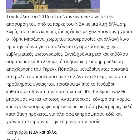
Τον Ιούλιο του 2016 ο Τιμ Ντάνκαν ανακοίνωσε την
απόσυρση του από τα παρκέ του ΝΒΑ με μια λιτή δήλωση.
Χωρίς τουρ αποχώρησης όπως έκανε με χολιγουντιανή χροιά
ο Κόμπι Μπράιαντ, χωρίς τυμπανοκρουσίες και αλλαγή λίγο
πριν την κόρνα για το πολύλεπτο χειροκρότημα, χωρίς
εμβληματικές φωτογραφίες. Εννιά χρόνια μετά και καθόλου
συμπτωματικά θα λέγαμε, έτσι ήταν κι η επίσημη δήλωση
αποχώρησης του Γκρεγκ Πόποβιτς, μεταβαίνοντας οριστικά
στο ρόλο του προέδρου των Σαν Αντόνιο Σπερς, αφού τα
προβλήματα υγείας που προέκυψαν από το Νοέμβρη
καθιστούν αδύνατη την προπονητική. It’s the Spurs way θα
μπορούσε να πει κάποιος. Αντιεμπορικός, κόντρα στη νόρμα
και τη γκλαμουριά, φαινομενικά με μια δόση βαρεμάρας, αλλά
κατά βάση πρόκειται για όλα όσα εκπροσωπούν εδώ και
χρόνια τα Σπιρούνια. Την επιμονή στην ουσία.
Κατηγορία
NBA και άλλα
Ετικέτες