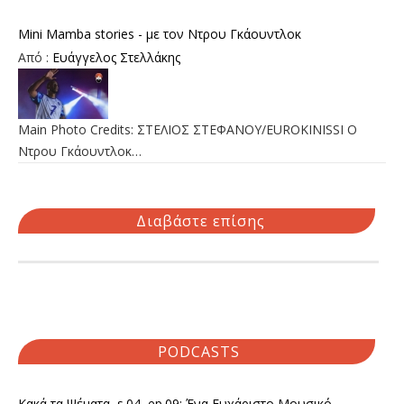
Mini Mamba stories - με τον Ντρου Γκάουντλοκ
Από :
Ευάγγελος Στελλάκης
Main Photo Credits: ΣΤΕΛΙΟΣ ΣΤΕΦΑΝΟΥ/EUROKINISSI Ο
Ντρου Γκάουντλοκ…
Διαβάστε επίσης
PODCASTS
Κακά τα Ψέματα, s.04, ep.09: Ένα Ευχάριστο Μουσικό