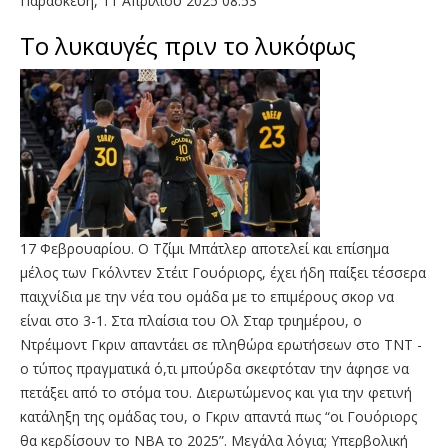
Παρασκευή, 11 Απριλίου 2025 08:53
Το λυκαυγές πριν το λυκόφως
17 Φεβρουαρίου. Ο Τζίμι Μπάτλερ αποτελεί και επίσημα
μέλος των Γκόλντεν Στέιτ Γουόριορς, έχει ήδη παίξει τέσσερα
παιχνίδια με την νέα του ομάδα με το επιμέρους σκορ να
είναι στο 3-1. Στα πλαίσια του Ολ Σταρ τριημέρου, ο
Ντρέιμοντ Γκριν απαντάει σε πληθώρα ερωτήσεων στο ΤΝΤ -
ο τύπος πραγματικά ό,τι μπούρδα σκεφτόταν την άφησε να
πετάξει από το στόμα του. Διερωτώμενος και για την φετινή
κατάληξη της ομάδας του, ο Γκριν απαντά πως “οι Γουόριορς
θα κερδίσουν το ΝΒΑ το 2025”. Μεγάλα λόγια; Υπερβολική