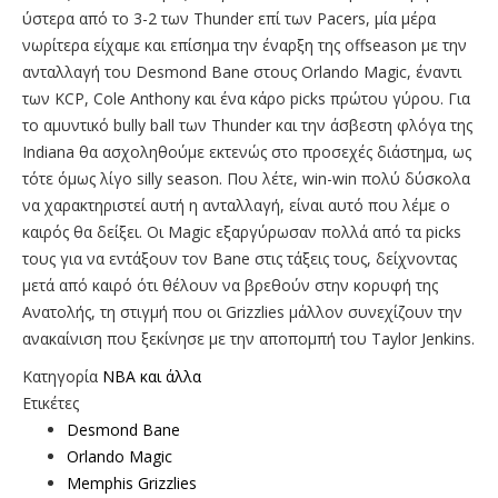
ύστερα από το 3-2 των Thunder επί των Pacers, μία μέρα
νωρίτερα είχαμε και επίσημα την έναρξη της offseason με την
ανταλλαγή του Desmond Bane στους Orlando Magic, έναντι
των KCP, Cole Anthony και ένα κάρο picks πρώτου γύρου. Για
το αμυντικό bully ball των Thunder και την άσβεστη φλόγα της
Indiana θα ασχοληθούμε εκτενώς στο προσεχές διάστημα, ως
τότε όμως λίγο silly season. Που λέτε, win-win πολύ δύσκολα
να χαρακτηριστεί αυτή η ανταλλαγή, είναι αυτό που λέμε ο
καιρός θα δείξει. Οι Magic εξαργύρωσαν πολλά από τα picks
τους για να εντάξουν τον Bane στις τάξεις τους, δείχνοντας
μετά από καιρό ότι θέλουν να βρεθούν στην κορυφή της
Ανατολής, τη στιγμή που οι Grizzlies μάλλον συνεχίζουν την
ανακαίνιση που ξεκίνησε με την αποπομπή του Taylor Jenkins.
Κατηγορία
NBA και άλλα
Ετικέτες
Desmond Bane
Orlando Magic
Memphis Grizzlies