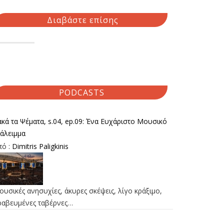
Διαβάστε επίσης
PODCASTS
κά τα Ψέματα, s.04, ep.09: Ένα Ευχάριστο Μουσικό
ιάλειμμα
πό :
Dimitris Paligkinis
υσικές ανησυχίες, άκυρες σκέψεις, λίγο κράξιμο,
ραβευμένες ταβέρνες…