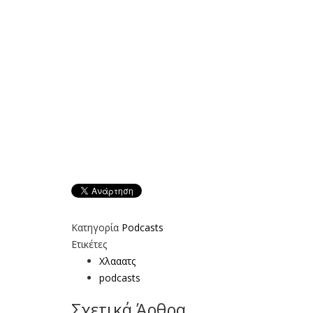
Κατηγορία
Podcasts
Ετικέτες
Χλααατς
podcasts
Σχετικά Άρθρα