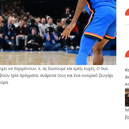
ρχει να περιμένουν, ε, ας δώσουμε και εμείς ευχές. O Gus
Κα
ούν τρία πράγματα, ανάμεσα τους και ένα ονειρικό ζευγάρι
Δ
ούρα.
Α
Μο
β