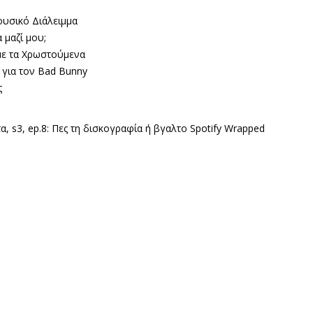
ουσικό Διάλειμμα
 μαζί μου;
 με τα Χρωστούμενα
α για τον Bad Bunny
ς
α, s3, ep.8: Πες τη δισκογραφία ή βγαλτο Spotify Wrapped