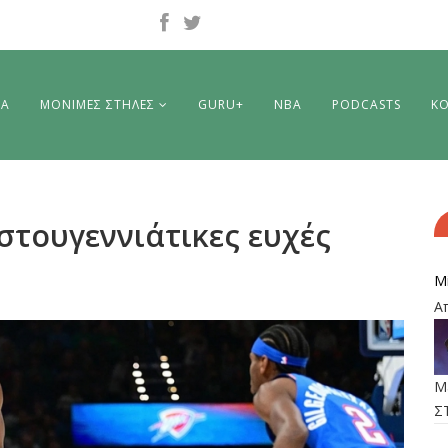
ΡΑ
ΜΟΝΙΜΕΣ ΣΤΗΛΕΣ
GURU+
NBA
PODCASTS
ΚΟ
ριστουγεννιάτικες ευχές
M
Α
M
Σ