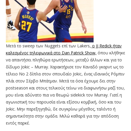
Μετά το sweep των Nuggets επί των Lakers,
ο JJ Redick ήταν
καλεσμένος τηλεφωνικά στο Dan Patrick Show,
όπου κλήθηκε
να απαντήσει πληθώρα ερωτήσεων, μεταξύ άλλων και για το
δίδυμο Jokic – Murray. Χαρακτήρισε τον Καναδό γκαρντ ως το
τέλειο Νο 2 δίπλα στον σπουδαίο Jokic, ένας ιδανικός Ρόμπιν
πλάι στον Σέρβο Μπάτμαν. Μετά τα όσα έχουμε δει στην
postseason και στους τελικούς τείνω να διαφωνήσω μαζί του,
μου είναι αδύνατο πια να θεωρώ sidekick τον Murray. Γιατί η
αγωνιστική του παρουσία είναι εξίσου κομβική, όσο και του
Jokic. Μην παρεξηγηθώ, δε συγκρίνω μέγεθος, ταλέντο ή
σημαντικότητα στην ομάδα. Μιλώ καθαρά για την απόδοση
εντός παρκέ.