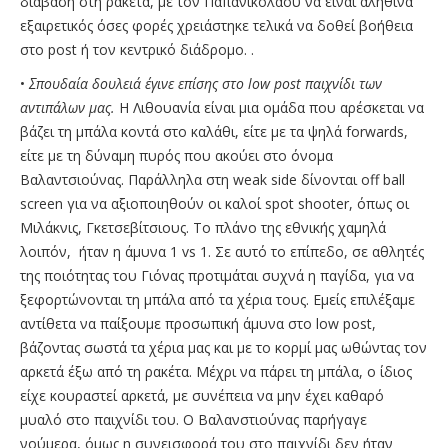
διάβαση στη ρακέτα, με τον Παπανικολάου να είναι αληθινά
εξαιρετικός όσες φορές χρειάστηκε τελικά να δοθεί βοήθεια
στο post ή τον κεντρικό διάδρομο. .
•
Σπουδαία δουλειά έγινε επίσης στο low post παιχνίδι των
αντιπάλων μας.
Η Λιθουανία είναι μια ομάδα που αρέσκεται να
βάζει τη μπάλα κοντά στο καλάθι, είτε με τα ψηλά forwards,
είτε με τη δύναμη πυρός που ακούει στο όνομα
Βαλαντσιούνας. Παράλληλα στη weak side δίνονται off ball
screen για να αξιοποιηθούν οι καλοί spot shooter, όπως οι
Μιλάκνις, Γκετσεβίτσιους. Το πλάνο της εθνικής χαμηλά
λοιπόν, ήταν η άμυνα 1 vs 1. Σε αυτό το επίπεδο, σε αθλητές
της ποιότητας του Γιόνας προτιμάται συχνά η παγίδα, για να
ξεφορτώνονται τη μπάλα από τα χέρια τους. Εμείς επιλέξαμε
αντίθετα να παίξουμε προσωπική άμυνα στο low post,
βάζοντας σωστά τα χέρια μας και με το κορμί μας ωθώντας τον
αρκετά έξω από τη ρακέτα. Μέχρι να πάρει τη μπάλα, ο ίδιος
είχε κουραστεί αρκετά, με συνέπεια να μην έχει καθαρό
μυαλό στο παιχνίδι του. Ο Βαλανστιούνας παρήγαγε
νούμερα, όμως η συνεισφορά του στο παιχνίδι δεν ήταν