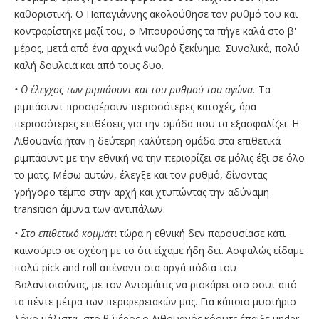
καθοριστική. Ο Παπαγιάννης ακολούθησε τον ρυθμό του και
κοντραρίστηκε μαζί του, ο Μπουρούσης τα πήγε καλά στο β'
μέρος, μετά από ένα αρχικά νωθρό ξεκίνημα. Συνολικά, πολύ
καλή δουλειά και από τους δυο.
• Ο έλεγχος των ριμπάουντ και του ρυθμού του αγώνα.
Τα
ριμπάουντ προσφέρουν περισσότερες κατοχές, άρα
περισσότερες επιθέσεις για την ομάδα που τα εξασφαλίζει. Η
Λιθουανία ήταν η δεύτερη καλύτερη ομάδα στα επιθετικά
ριμπάουντ με την εθνική να την περιορίζει σε μόλις έξι σε όλο
το ματς. Μέσω αυτών, έλεγξε και τον ρυθμό, δίνοντας
γρήγορο τέμπο στην αρχή και χτυπώντας την αδύναμη
transition άμυνα των αντιπάλων.
• Στο επιθετικό κομμάτι
τώρα η εθνική δεν παρουσίασε κάτι
καινούριο σε σχέση με το ότι είχαμε ήδη δει. Ασφαλώς είδαμε
πολύ pick and roll απέναντι στα αργά πόδια του
Βαλαντσιούνας, με τον Αντομάιτις να ρισκάρει στο σουτ από
τα πέντε μέτρα των περιφερειακών μας. Για κάποιο μυστήριο
λόγο μάλιστα, στο β΄ μέρος ο Λιθουανός κόουτς έπαιξε under