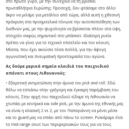
στο πρώτο γύρο, με την συνέχεια να τη βρίσκει
πρωταθλήτρια Ευρώπης; Προσοχή, δεν φτάσαμε στο άλλο
άκρο να μιλάμε για μετάλλιο από τώρα, αλλά αυτή η χθεσινή
πρόκριση στα προημιτελικά τόνωσε την αυτοπεποίθηση των
διεθνών μας, με την ψυχολογία να βρίσκεται πλέον στα ύψη,
στοιχείο σαφώς σημαντικό στο μπάσκετ. Ιδιαίτερη μνεία
πρέπει να γίνει για το τεχνικό επιτελείο και τον κόουτς
Μίσσα, που έχει ακούσει τόσα πολλά, για την άψογη
αγωνιστική και πνευματική προετοιμασία του αγώνα.
Ας δούμε μερικά σημεία κλειδιά του παιχνιδιού
απένατι στους Λιθουανούς:
•
Εξαιρετική αντιμετώπιση στην άμυνα του pick and roll.
Εδώ
θέλω να εστιάσω στην γρήγορη και έγκαιρη παρέμβαση του
κόουτς. Στην αρχή του παιχνιδιού είδαμε τη Λιθουανία να
χτυπάει με κεντρικά και side pick, με την άμυνα της εθνικής μας
να είναι η κλασική 2 vs 2, με τον Παπαγιάννη να μένει μέσα
και το guard μας να σπάει από πάνω το screen. Ρισκάραμε έτσι
το mid-range σουτ των περιφερειακών τους για να τους