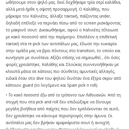
ωθήσουμε στον ψηλό μας. Εκεί δεχθήκαμε τρία σερί καλάθια,
αλλά μετά ήρθε η σψστή προσαρμογή. Ο Καλάθης, που
μάρκαρε τον Καλνιέτις, άλλαξε τακτική, παίζοντας under,
δηλαδή επέλεξε να περνάει πίσω από το screen ρισκάροντας
το μακρινό σουτ. Δικαιωθήκαμε, αφού ο Καλνιέτις τέλειωσε
με κακό ποσοστό από την περίμετρο. Επιπλέον η επιθετική
τακτική στα re-pick των αντιπάλων μας, έδωσε την ευκαιρία
στην ομάδα μας να βρει πόντους στο transition, το οποίο και
κυνήγησε με συνέπεια. Αξίζει επίσης να σημειωθεί , ότι όσες
φορές χρειάστηκε, Καλάθης και Σλούκας συννενοήθηκαν με
κλειστά μάτια σε κάποιες πιο σύνθετες αμυντικές αλλαγές,
ειδικά όταν στο dive του ψηλού δινόταν ένα έξτρα σκριν από
κάποιον guard (το λεγόμενο και Spain pick n roll).
•
Το κακό ποσοστό έξω από το τρίποντο των Λιθουανών.
Από τη
στιγμή που στα pick and roll δεν επιδιώξαμε να δίνουμε
μεγάλη βοήθεια από παίχτες που δεν εμπλέκονταν σε αυτό,
δεν χρειάστηκε να κάνουμε περιστροφές στην άμυνα. Οι
αντίπαλοι μας δεν βρήκαν αμαρκάριστα σουτ ή ανοιχτή