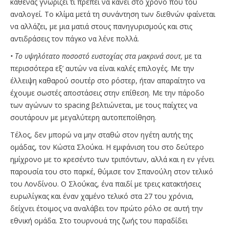
καθένας γνωρίζει τι πρέπει να κάνει στο χρόνο που του
αναλογεί. Το κλίμα μετά τη συνάντηση των διεθνών φαίνεται
να αλλάζει, με μια ματιά στους πανηγυρισμούς και στις
αντιδράσεις τον πάγκο να λένε πολλά.
• Το υψηλότατο ποσοστό ευστοχίας στα μακρινά σουτ,
με τα
περισσότερα εξ’ αυτών να είναι καλές επιλογές. Με την
έλλειψη καθαρού σουτέρ στο ρόστερ, ήταν απαραίτητο να
έχουμε σωστές αποστάσεις στην επίθεση. Με την πάροδο
των αγώνων το spacing βελτιώνεται, με τους παίχτες να
σουτάρουν με μεγαλύτερη αυτοπεποίθηση.
Τέλος, δεν μπορώ να μην σταθώ στον ηγέτη αυτής της
ομάδας, τον Κώστα Σλούκα. Η εμφάνιση του στο δεύτερο
ημίχρονο με το κρεσέντο των τριπόντων, αλλά και η εν γένει
παρουσία του στο παρκέ, θύμισε τον Σπανούλη στον τελικό
του Λονδίνου. Ο Σλούκας, ένα παιδί με τρεις κατακτήσεις
ευρωλίγκας και έναν χαμένο τελικό στα 27 του χρόνια,
δείχνει έτοιμος να αναλάβει τον πρώτο ρόλο σε αυτή την
εθνική ομάδα. Στο τουρνουά της ζωής του παραδίδει