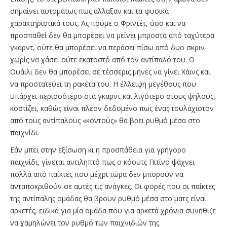
σημαίνει αυτομάτως πως άλλαξαν και τα φυσικά
χαρακτηριστικά τους. Ας πούμε ο Φριντέτ, όσο και να
προσπαθεί δεν θα μπορέσει να μείνει μπροστά από ταχύτερα
γκαρντ, ούτε θα μπορέσει να περάσει πίσω από δυο σκριν
χωρίς να χάσει ούτε εκατοστό από τον αντίπαλό του. Ο
Ουάιλι δεν θα μπορέσει σε τέσσερις μήνες να γίνει Χάινς και
να προστατεύει τη ρακέτα του. Η έλλειψη μεγέθους που
υπάρχει περισσότερο στα γκαρντ και λιγότερο στους ψηλούς,
κοστίζει, καθώς είναι πλέον δεδομένο πως ένας τουλάχιστον
από τους αντίπαλους «κοντούς» θα βρει ρυθμό μέσα στο
παιχνίδι.
Εάν μπει στην εξίσωση κι η προσπάθεια για γρήγορο
παιχνίδι, γίνεται αντιληπτό πως ο κόουτς Πιτίνο ψάχνει
πολλά από παίκτες που μέχρι τώρα δεν μπορούν να
ανταποκριθούν σε αυτές τις ανάγκες. Οι φορές που οι παίκτες
της αντίπαλης ομάδας θα βρουν ρυθμό μέσα στο ματς είναι
αρκετές, ειδικά για μία ομάδα που για αρκετά χρόνια συνήθιζε
να χαμηλώνει τον ρυθμό των παιχνιδιών της.