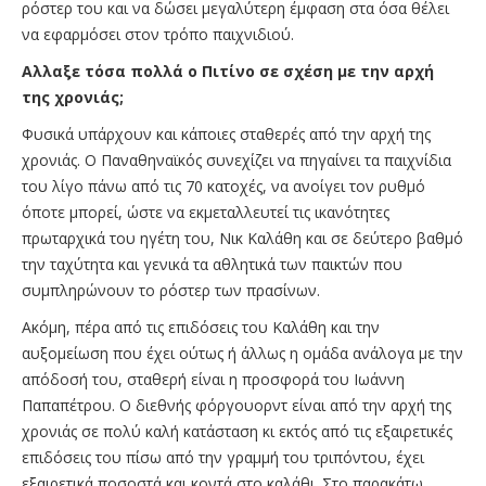
ρόστερ του και να δώσει μεγαλύτερη έμφαση στα όσα θέλει
να εφαρμόσει στον τρόπο παιχνιδιού.
Αλλαξε τόσα πολλά ο Πιτίνο σε σχέση με την αρχή
της χρονιάς;
Φυσικά υπάρχουν και κάποιες σταθερές από την αρχή της
χρονιάς. Ο Παναθηναϊκός συνεχίζει να πηγαίνει τα παιχνίδια
του λίγο πάνω από τις 70 κατοχές, να ανοίγει τον ρυθμό
όποτε μπορεί, ώστε να εκμεταλλευτεί τις ικανότητες
πρωταρχικά του ηγέτη του, Νικ Καλάθη και σε δεύτερο βαθμό
την ταχύτητα και γενικά τα αθλητικά των παικτών που
συμπληρώνουν το ρόστερ των πρασίνων.
Ακόμη, πέρα από τις επιδόσεις του Καλάθη και την
αυξομείωση που έχει ούτως ή άλλως η ομάδα ανάλογα με την
απόδοσή του, σταθερή είναι η προσφορά του Ιωάννη
Παπαπέτρου. Ο διεθνής φόργουορντ είναι από την αρχή της
χρονιάς σε πολύ καλή κατάσταση κι εκτός από τις εξαιρετικές
επιδόσεις του πίσω από την γραμμή του τριπόντου, έχει
εξαιρετικά ποσοστά και κοντά στο καλάθι. Στο παρακάτω