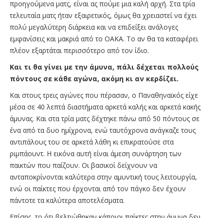
προηγούμενα ματς, είναι ας πούμε μια καλή αρχή. Στα τρία
τελευταία ματς ήταν εξαιρετικός, όμως θα χρειαστεί να έχει
πολύ μεγαλύτερη διάρκεια και να επιδείξει ανάλογες
εμφανίσεις και μακριά από το ΟΑΚΑ. Το αν θα τα καταφέρει
πλέον εξαρτάται περισσότερο από τον ίδιο.
Και τι θα γίνει με την άμυνα, πάλι δέχεται πολλούς
πόντους σε κάθε αγώνα, ακόμη κι αν κερδίζει.
Και στους τρεις αγώνες που πέρασαν, ο Παναθηναϊκός είχε
μέσα σε 40 λεπτά διαστήματα αρκετά καλής και αρκετά κακής
άμυνας. Και στα τρία ματς δέχτηκε πάνω από 50 πόντους σε
ένα από τα δυο ημίχρονα, ενώ ταυτόχρονα ανάγκαζε τους
αντιπάλους του σε αρκετά λάθη κι επικρατούσε στα
ριμπάουντ. Η εικόνα αυτή είναι άμεση συνάρτηση των
παικτών που παίζουν. Οι βασικοί δείχνουν να
ανταποκρίνονται καλύτερα στην αμυντική τους λειτουργία,
ενώ οι παίκτες που έρχονται από τον πάγκο δεν έχουν
πάντοτε τα καλύτερα αποτελέσματα.
Επίσης, το ότι βελτιώθηκαν κάποιοι παίκτες στην άμυνα δεν