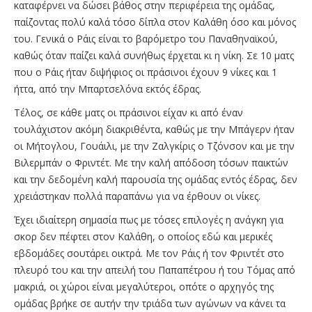
καταφέρνει να δώσει βάθος στην περιφέρεια της ομάδας,
παίζοντας πολύ καλά τόσο δίπλα στον Καλάθη όσο και μόνος
του. Γενικά ο Ράις είναι το βαρόμετρο του Παναθηναϊκού,
καθώς όταν παίζει καλά συνήθως έρχεται κι η νίκη. Σε 10 ματς
που ο Ράις ήταν διψήφιος οι πράσινοι έχουν 9 νίκες και 1
ήττα, από την Μπαρτσελόνα εκτός έδρας.
Τέλος, σε κάθε ματς οι πράσινοι είχαν κι από έναν
τουλάχιστον ακόμη διακριθέντα, καθώς με την Μπάγερν ήταν
οι Μήτογλου, Γουάιλι, με την Ζαλγκίρις ο Τζόνσον και με την
Βιλερμπάν ο Φριντέτ. Με την καλή απόδοση τόσων παικτών
και την δεδομένη καλή παρουσία της ομάδας εντός έδρας, δεν
χρειάστηκαν πολλά παραπάνω για να έρθουν οι νίκες.
Έχει ιδιαίτερη σημασία πως με τόσες επιλογές η ανάγκη για
σκορ δεν πέφτει στον Καλάθη, ο οποίος εδώ και μερικές
εβδομάδες σουτάρει οικτρά. Με τον Ράις ή τον Φριντέτ στο
πλευρό του και την απειλή του Παπαπέτρου ή του Τόμας από
μακριά, οι χώροι είναι μεγαλύτεροι, οπότε ο αρχηγός της
ομάδας βρήκε σε αυτήν την τριάδα των αγώνων να κάνει τα