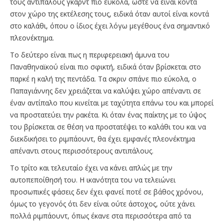
τους αντίπαλους γκαρντ πιο εύκολα, ώστε να είναι κοντά
στον χώρο της εκτέλεσης τους, ειδικά όταν αυτοί είναι κοντά
στο καλάθι, όπου ο ίδιος έχει λόγω μεγέθους ένα σημαντικό
πλεονέκτημα.
Το δεύτερο είναι πως η περιφερειακή άμυνα του
Παναθηναϊκού είναι πιο σφικτή, ειδικά όταν βρίσκεται στο
παρκέ η καλή της πεντάδα. Τα σκριν σπάνε πιο εύκολα, ο
Παπαγιάννης δεν χρειάζεται να καλύψει χώρο απέναντι σε
έναν αντίπαλο που κινείται με ταχύτητα επάνω του και μπορεί
να προστατεύει την ρακέτα. Κι όταν ένας παίκτης με το ύψος
του βρίσκεται σε θέση να προστατέψει το καλάθι του και να
διεκδικήσει το ριμπάουντ, θα έχει εμφανές πλεονέκτημα
απέναντι στους περισσότερους αντιπάλους.
Το τρίτο και τελευταίο έχει να κάνει απλώς με την
αυτοπεποίθησή του. Η ικανότητα του να τελειώνει
προσωπικές φάσεις δεν έχει φανεί ποτέ σε βάθος χρόνου,
όμως το γεγονός ότι δεν είναι ούτε άστοχος, ούτε χάνει
πολλά ριμπάουντ, όπως έκανε στα περισσότερα από τα