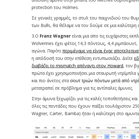
protection του Holmes.
Σε γενικές γραμμές, το στυλ του παιχνιδιού του θυμ
των Bulls, θα θέλαμε να τον δούμε σε μια καλύτερη
3.Ο
Franz Wagner
είναι μια απο τις ευχάριστες εκπ
Wolverines έχει φέτος 14,3 πόντους, 4,4 ριμπάουντ,
αγώνα. Παρότι
περιμέναμε να είναι ένας αποτελεσμα
η απόδοσή του στην επίθεση εντυπωσιάζει. Δείτε
ε
διαβάζει το mismatch απέναντι στον Howard
, τον β
πρώτα έχει χρησιμοποιήσει μια σταυρωτή ντρίμπλα για
και πιο άνετος στα
σουτ τριών πόντων μετά από ντρ
μετατραπεί σε πρόβλημα για τις αντίπαλες άμυνες.
Στην άμυνα ξεχωρίζει για τις καλές τοποθετήσεις κα
όλες τις πεντάδες που έχουν παίξει τουλάχιστον 25
Wagner, Carter, Bamba) ήταν η καλύτερη στο αμυντι