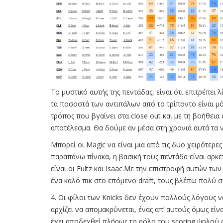
To μυστικό αυτής της πεντάδας, είναι ότι επιτρέπει 
τα ποσοστά των αντιπάλων από το τρίποντο είναι μόλ
τρόπος που βγαίνει στα close out και με τη βοήθεια
αποτέλεσμα. Θα δούμε αν μέσα στη χρονιά αυτά τα
Μπορεί οι Magic να είναι μια από τις δυο χειρότερ
παραπάνω πίνακα, η βασική τους πεντάδα είναι αρκε
είναι οι Fultz και Isaac.Με την επιστροφή αυτών τ
ένα καλό πικ στο επόμενο draft, τους βλέπω πολύ σ
4. Οι φίλοι των Knicks δεν έχουν πολλούς λόγους να
αρχίζει να απομακρύνεται, ένας απ’ αυτούς όμως είν
έχει αποδεχθεί πλήρως το ρόλο του scoring ψηλού απ