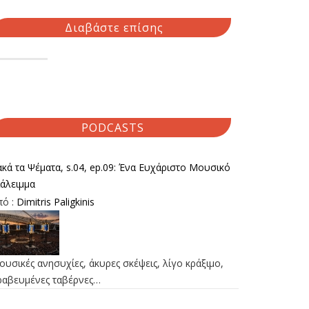
Διαβάστε επίσης
PODCASTS
κά τα Ψέματα, s.04, ep.09: Ένα Ευχάριστο Μουσικό
ιάλειμμα
πό :
Dimitris Paligkinis
υσικές ανησυχίες, άκυρες σκέψεις, λίγο κράξιμο,
ραβευμένες ταβέρνες…