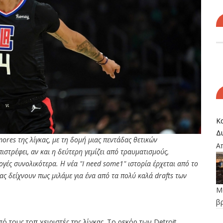
Κα
Δ
ores της λίγκας, με τη δομή μιας πεντάδας θετικών
Α
ιστρέφει, αν και η δεύτερη γεμίζει από τραυματισμούς,
ογές συνολικότερα. Η νέα "I need some1" ιστορία έρχεται από το
ί μας δείχνουν πως μιλάμε για ένα από τα πολύ καλά drafts των
Μο
β
ό τους τοπ χειριστές της λίγκας. Το ρεκόρ των Detroit