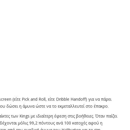
een (είτε Pick and Roll, είτε Dribble Handoff) για να πάρει
 του δώσει η άμυνα ώστε να το εκμεταλλευτεί στο έπακρο.
κτες των Kings με ιδιαίτερη έφεση στις βοήθειες. Όταν παίζει
gs δέχονται μόλις 99,2 πόντους ανά 100 κατοχές αφού η
αι από την ομαδική άμυνα του Haliburton και το rim