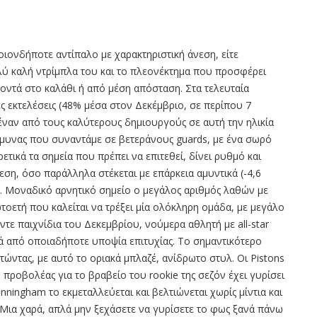
ιονδήποτε αντίπαλο με χαρακτηριστική άνεση, είτε
ολύ καλή ντρίμπλα του και το πλεονέκτημα που προσφέρει
οντά στο καλάθι ή από μέση απόσταση. Στα τελευταία
κές εκτελέσεις (48% μέσα στον Δεκέμβριο, σε περίπου 7
ναν από τους καλύτερους δημιουργούς σε αυτή την ηλικία
 άμυνας που συναντάμε σε βετεράνους guards, με ένα σωρό
ετικά τα σημεία που πρέπει να επιτεθεί, δίνει ρυθμό και
εση, όσο παράλληλα στέκεται με επάρκεια αμυντικά (-4,6
). Μοναδικό αρνητικό σημείο ο μεγάλος αριθμός λαθών με
οετή που καλείται να τρέξει μία ολόκληρη ομάδα, με μεγάλο
έντε παιχνίδια του Δεκεμβρίου, νούμερα αθλητή με all-star
ριά από οποιαδήποτε υποψία επιτυχίας. Το σημαντικότερο
ατώντας, με αυτό το οριακά μπλαζέ, ανίδρωτο στυλ. Οι Pistons
 προβολέας για το βραβείο του rookie της σεζόν έχει γυρίσει
ningham το εκμεταλλεύεται και βελτιώνεται χωρίς μίντια και
 Μια χαρά, απλά μην ξεχάσετε να γυρίσετε το φως ξανά πάνω