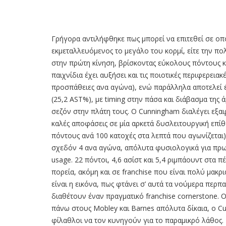
Γρήγορα αντιλήφθηκε πως μπορεί να επιτεθεί σε οπο
εκμεταλλευόμενος το μεγάλο του κορμί, είτε την π
στην πρώτη κίνηση, βρίσκοντας εύκολους πόντους κ
παιχνίδια έχει αυξήσει και τις ποιοτικές περιφερεια
προσπάθειες ανα αγώνα), ενώ παράλληλα αποτελεί έ
(25,2 AST%), με timing στην πάσα και διάβασμα της
σεζόν στην πλάτη τους. Ο Cunningham διαλέγει εξαιρ
καλές αποφάσεις σε μία αρκετά δυσλειτουργική επίθ
πόντους ανά 100 κατοχές στα λεπτά που αγωνίζεται
σχεδόν 4 ανα αγώνα, απόλυτα φυσιολογικά για πρωτ
usage. 22 πόντοι, 4,6 ασίστ και 5,4 ριμπάουντ στα π
πορεία, ακόμη και σε franchise που είναι πολύ μακ
είναι η εικόνα, πως φτάνει σ’ αυτά τα νούμερα περπ
διαθέτουν έναν πραγματικό franchise cornerstone. Ο
πάνω στους Mobley και Barnes απόλυτα δίκαια, ο Cun
φίλαθλοι να τον κυνηγούν για το παραμικρό λάθος.