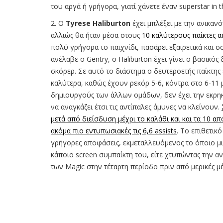
του αργά ή γρήγορα, γιατί χάνετε έναν superstar in 
2. O
Tyrese Haliburton
έχει μπλέξει με την ανικαν
αλλιώς θα ήταν μέσα στους
10 καλύτερους παίκτες απ
πολύ γρήγορα το παιχνίδι, πασάρει εξαιρετικά και σ
ανέλαβε ο Gentry, o Haliburton έχει γίνει ο βασικός
σκόρερ. Σε αυτό το διάστημα ο δευτεροετής παίκτης έ
καλύτερα, καθώς έχουν ρεκόρ 5-6, κόντρα στο 6-11 
δημιουργούς των άλλων ομάδων, δεν έχει την εκρηκτ
να αναγκάζει έτσι τις αντίπαλες άμυνες να κλείνουν.
μετά από διείσδυση μέχρι το καλάθι και και τα 10 α
ακόμα πιο εντυπωσιακές τις 6,6 assists
. Το επιθετικό
γρήγορες αποφάσεις, εκμεταλλευόμενος το όποιο μι
κάποιο screen συμπαίκτη του, είτε χτυπώντας την αν
των Magic στην τέταρτη περίοδο πριν από μερικές μ