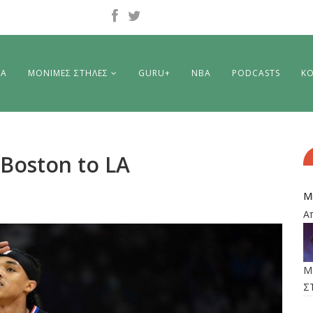
ΡΑ
ΜΟΝΙΜΕΣ ΣΤΗΛΕΣ
GURU+
NBA
PODCASTS
ΚΟ
 Boston to LA
M
Α
M
Σ