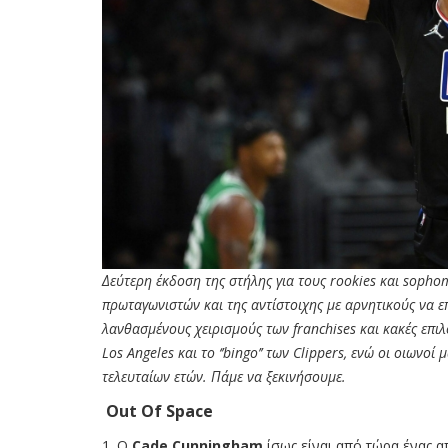
Δεύτερη έκδοση της στήλης για τους rookies και sophom
πρωταγωνιστών και της αντίστοιχης με αρνητικούς να επ
λανθασμένους χειρισμούς των franchises και κακές επιλ
Los Angeles και το ‘’bingo’’ των Clippers, ενώ οι οιωνο
τελευταίων ετών. Πάμε να ξεκινήσουμε.
Out Of Space
1. O
Cade Cunningham
ίσως είναι από τώρα ένας απ