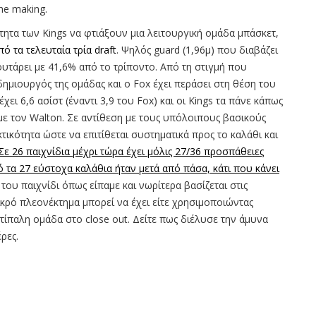
the making.
ότητα των Kings να φτιάξουν μια λειτουργική ομάδα μπάσκετ,
ό τα τελευταία τρία draft
. Ψηλός guard (1,96μ) που διαβάζει
ουτάρει με 41,6% από το τρίποντο. Από τη στιγμή που
 δημιουργός της ομάδας και ο Fox έχει περάσει στη θέση του
χει 6,6 ασίστ (έναντι 3,9 του Fox) και οι Kings τα πάνε κάπως
με τον Walton. Σε αντίθεση με τους υπόλοιπους βασικούς
ικότητα ώστε να επιτίθεται συστηματικά προς το καλάθι και
Σε 26 παιχνίδια μέχρι τώρα έχει μόλις 27/36 προσπάθειες
πό τα 27 εύστοχα καλάθια ήταν μετά από πάσα, κάτι που κάνει
 του παιχνίδι όπως είπαμε και νωρίτερα βασίζεται στις
κρό πλεονέκτημα μπορεί να έχει είτε χρησιμοποιώντας
τίπαλη ομάδα στο close out. Δείτε πως διέλυσε την άμυνα
έρες.