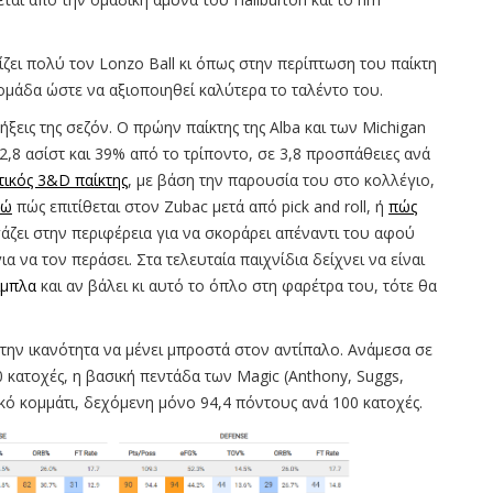
ίζει πολύ τον Lonzo Ball κι όπως στην περίπτωση του παίκτη
 ομάδα ώστε να αξιοποιηθεί καλύτερα το ταλέντο του.
λήξεις της σεζόν. O πρώην παίκτης της Alba και των Michigan
 2,8 ασίστ και 39% από το τρίποντο, σε 3,8 προσπάθειες ανά
τικός 3&D παίκτης
, με βάση την παρουσία του στο κολλέγιο,
δώ
πώς επιτίθεται στον Zubac μετά από pick and roll, ή
πώς
γάζει στην περιφέρεια για να σκοράρει απέναντι του αφού
 να τον περάσει. Στα τελευταία παιχνίδια δείχνει να είναι
ίμπλα
και αν βάλει κι αυτό το όπλο στη φαρέτρα του, τότε θα
ι την ικανότητα να μένει μπροστά στον αντίπαλο. Ανάμεσα σε
0 κατοχές, η βασική πεντάδα των Magic (Anthony, Suggs,
κό κομμάτι, δεχόμενη μόνο 94,4 πόντους ανά 100 κατοχές.