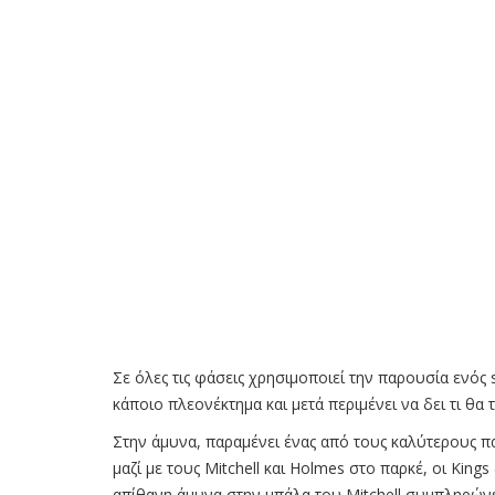
Σε όλες τις φάσεις χρησιμοποιεί την παρουσία ενός scr
κάποιο πλεονέκτημα και μετά περιμένει να δει τι θα
Στην άμυνα, παραμένει ένας από τους καλύτερους παί
μαζί με τους Mitchell και Holmes στο παρκέ, οι Kin
απίθανη άμυνα στην μπάλα του Mitchell συμπληρώνετ