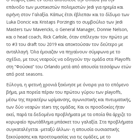
επάνοδο των μυστικιστών πολεμιστών Jedi για ηρεμία και
ειρήνη στον Γαλαξία. Κάπως έτσι έβλεπαν και το δίδυμο των
Luka Doncic και Kristaps Porzingis το συμβούλιο των Jedi
Masters των Mavericks, o General Manager, Donnie Nelson,
και ο head coach, Rick Carlisle, όταν επέλεγαν τον πρώτο με
το #3 του draft του 2019 και αποκτούσαν τον δεύτερο με
ανταλλαγή. Όλα έμοιαζαν να πηγαίνουν σύμφωνα με το
σχέδιο, με τους νεαρούς να οδηγούν την ομάδα στα Playoffs
στη “Φούσκα” του Orlando μετά από απουσία τεσσάρων ετών
από post seasons.
Εύλογα, η φετινή χρονιά ξεκίνησε με όνειρα για το επόμενο
βήμα, μια πορεία πέραν του πρώτου γύρου των playoffs,
μέσω της περαιτέρω ωρίμανσης, αγωνιστικής και πνευματικής,
των δύο νεαρών stars της ομάδας. Και οι προσδοκίες ήταν
εκεί, παρά τα δεδομένα προβλήματα με τα οποία θα άρχιζε το
κορυφαίο πρωτάθλημα μπάσκετ του γαλαξία. Στα προβλήματα
συγκαταλέγεται -μεταξύ άλλων- η απουσία ουσιαστικής
ξεκούρασης και προετοιμασίας για τις ομάδες, με το