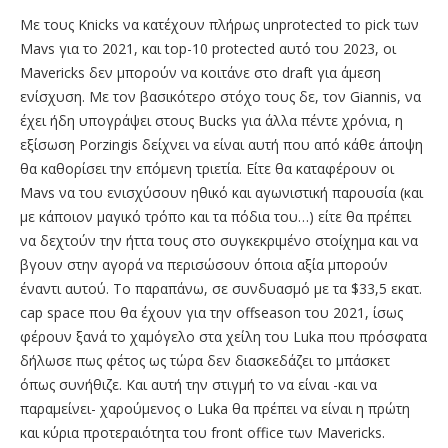
Με τους Knicks να κατέχουν πλήρως unprotected το pick των
Mavs για το 2021, και top-10 protected αυτό του 2023, οι
Mavericks δεν μπορούν να κοιτάνε στο draft για άμεση
ενίσχυση. Με τον βασικότερο στόχο τους δε, τον Giannis, να
έχει ήδη υπογράψει στους Bucks για άλλα πέντε χρόνια, η
εξίσωση Porzingis δείχνει να είναι αυτή που από κάθε άποψη
θα καθορίσει την επόμενη τριετία. Είτε θα καταφέρουν οι
Mavs να του ενισχύσουν ηθικό και αγωνιστική παρουσία (και
με κάποιον μαγικό τρόπο και τα πόδια του…) είτε θα πρέπει
να δεχτούν την ήττα τους στο συγκεκριμένο στοίχημα και να
βγουν στην αγορά να περισώσουν όποια αξία μπορούν
έναντι αυτού. Το παραπάνω, σε συνδυασμό με τα $33,5 εκατ.
cap space που θα έχουν για την offseason του 2021, ίσως
φέρουν ξανά το χαμόγελο στα χείλη του Luka που πρόσφατα
δήλωσε πως φέτος ως τώρα δεν διασκεδάζει το μπάσκετ
όπως συνήθιζε. Και αυτή την στιγμή το να είναι -και να
παραμείνει- χαρούμενος ο Luka θα πρέπει να είναι η πρώτη
και κύρια προτεραιότητα του front office των Mavericks.