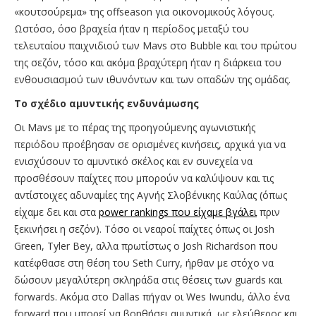
«κουτσούρεμα» της offseason για οικονομικούς λόγους.
Ωστόσο, όσο βραχεία ήταν η περίοδος μεταξύ του
τελευταίου παιχνιδιού των Mavs στο Bubble και του πρώτου
της σεζόν, τόσο και ακόμα βραχύτερη ήταν η διάρκεια του
ενθουσιασμού των ιθυνόντων και των οπαδών της ομάδας.
Το σχέδιο αμυντικής ενδυνάμωσης
Oι Mavs με το πέρας της προηγούμενης αγωνιστικής
περιόδου προέβησαν σε ορισμένες κινήσεις, αρχικά για να
ενισχύσουν το αμυντικό σκέλος και εν συνεχεία να
προσθέσουν παίχτες που μπορούν να καλύψουν και τις
αντίστοιχες αδυναμίες της Αγνής Σλοβένικης Καύλας (όπως
είχαμε δει και στα
power rankings που είχαμε βγάλει
πριν
ξεκινήσει η σεζόν). Τόσο οι νεαροί παίχτες όπως οι Josh
Green, Tyler Bey, αλλα πρωτίστως ο Josh Richardson που
κατέφθασε στη θέση του Seth Curry, ήρθαν με στόχο να
δώσουν μεγαλύτερη σκληράδα στις θέσεις των guards και
forwards. Ακόμα στο Dallas πήγαν οι Wes Iwundu, άλλο ένα
forward που μπορεί να βοηθήσει αμυντικά, ως ελεύθερος και