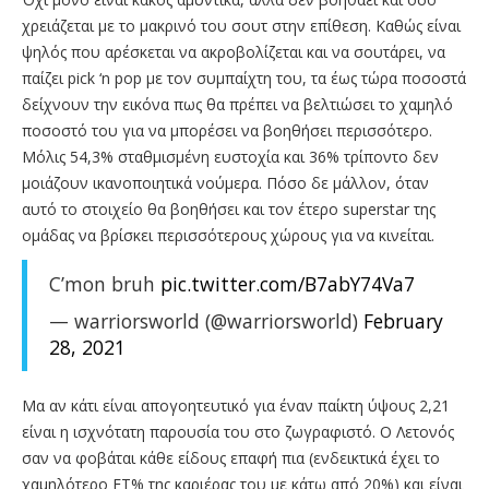
χρειάζεται με το μακρινό του σουτ στην επίθεση. Καθώς είναι
ψηλός που αρέσκεται να ακροβολίζεται και να σουτάρει, να
παίζει pick ‘n pop με τον συμπαίχτη του, τα έως τώρα ποσοστά
δείχνουν την εικόνα πως θα πρέπει να βελτιώσει το χαμηλό
ποσοστό του για να μπορέσει να βοηθήσει περισσότερο.
Μόλις 54,3% σταθμισμένη ευστοχία και 36% τρίποντο δεν
μοιάζουν ικανοποιητικά νούμερα. Πόσο δε μάλλον, όταν
αυτό το στοιχείο θα βοηθήσει και τον έτερο superstar της
ομάδας να βρίσκει περισσότερους χώρους για να κινείται.
C’mon bruh
pic.twitter.com/B7abY74Va7
— warriorsworld (@warriorsworld)
February
28, 2021
Μα αν κάτι είναι απογοητευτικό για έναν παίκτη ύψους 2,21
είναι η ισχνότατη παρουσία του στο ζωγραφιστό. Ο Λετονός
σαν να φοβάται κάθε είδους επαφή πια (ενδεικτικά έχει το
χαμηλότερο FT% της καριέρας του με κάτω από 20%) και είναι