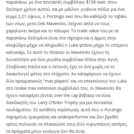
παραπάνω, με ένα πενταετές συμβόλαιο $158 εκατ. στον
δεύτερο χρόνο αυτού, και με μάλλον γυάλινα πόδια για ένα
κορμί 2,21 ύψους, ο Porzingis εκεί που θα καθόριζε το ταβάνι
των νέων, μετα-Dirk Mavericks, δείχνει απλά να τους
χαμηλώνει ακόμα και το πάτωμα. Το trade value του με τα
παραπάνω δεδομένα είναι στα τάρταρα και η άμμος στην
κλεψύδρα μέχρι να πληρωθεί ο Luka φτάνει μέχρι το επόμενο
καλοκαίρι. Σε αυτό το πλαίσιο οι Mavericks έχουν τη
δυνατότητα για δύο μεγάλα συμβόλαια δίπλα στην Αγνή
Σλοβένικη Καύλα και ο Λετονός έχει το ένα χωρίς να το
δικαιολογεί φέτος στο ελάχιστο. Αν καταφέρουν να έχουν
δύο πραγματικούς “max players” και να επεκτείνουν τον Luka
στο rookie max extension συμβόλαιό του, οι Mavericks θα
έχουν καταφέρει (όντας over the cap βέβαια) να είναι
διεκδικητές του Larry O’Brien Trophy για μια πενταετία
τουλάχιστον. Σε αντίθετη περίπτωση, αυτή που ο Porzingis
παραμείνει τραυματίας και underperformer και δεν βρεθεί
τρίτος πυλώνας να πλαισιώσει τους δύο ευρωπαίους αστέρες,
τα πράγματα μόνο ευοίωνα δεν θα είναι.