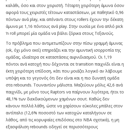
καλάθι, όσο και στον χειριστή. Τέταρτη χειρότερη άμυνα όσον
αφορά τους χειριστές τέτοιων καταστάσεων, με παθητικό 0,96
πόντων ανά play, και απέναντι στους rollers έχουν την δέκατη
άμυνα με 1,16 πόντους ανά play. Στην ουσία με ένα απλό pick
‘n roll μπορεί μία ομάδα να βάλει ζόρικα στους Τεξανούς.
Το πρόβλημα που αντιμετωπίζουν στην πίσω γραμμή άμυνας
(ok, όχι μόνο εκεί) επηρεάζει και την αμυντική ισορροπία της
ομάδας, ιδιαίτερα σε καταστάσεις αιφνιδιασμού. Οι 1,19
πόντοι ανά κατοχή που δέχονται σε transition παιχνίδι είναι η
έκτη χειρότερη επίδοση, κάτι που μοιάζει λογικό αν λάβουμε
υπόψη και το γεγονός ότι δεν είναι και η πιο δυνατή ομάδα
στα rebounds. Τουναντίον μάλιστα. Μαζεύουν μόλις 42,6 ανά
παιχνίδι, με μόνο τους Raptors να παίρνουν λιγότερα, ήτοι το
48,1% των διεκδικούμενων χαμένων σουτ. Καθώς δεν
κάνουν πολλά λάθη, ώστε να χαρίσουν εύκολες μπάλες στον
αντίπαλο (12,6% ποσοστό των κατοχών καταλήγουν σε
λάθος, από τις κορυφαίες επιδόσεις στο ΝΒΑ σχετικά), η μη
εξασφάλιση rebounds οδηγεί σε περισσότερους