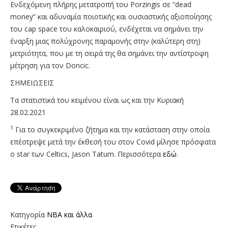
Ενδεχόμενη πλήρης μετατροπή του Porzingis σε “dead
money” και αδυναμία ποιοτικής και ουσιαστικής αξιοποίησης
του cap space του καλοκαιριού, ενδέχεται να σημάνει την
έναρξη μιας πολύχρονης παραμονής στην (καλύτερη στη)
μετριότητα, που με τη σειρά της θα σημάνει την αντίστροφη
μέτρηση για τον Doncic.
ΣΗΜΕΙΩΣΕΙΣ
Τα στατιστικά του κειμένου είναι ως και την Κυριακή
28.02.2021
1
Για το συγκεκριμένο ζήτημα και την κατάσταση στην οποία
επέστρεψε μετά την έκθεσή του στον Covid μίλησε πρόσφατα
ο star των Celtics, Jason Tatum. Περισσότερα
εδώ
.
Κατηγορία
NBA και άλλα
Ετικέτες