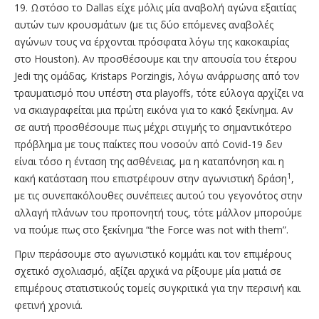
19. Ωστόσο το Dallas είχε μόλις μία αναβολή αγώνα εξαιτίας
αυτών των κρουσμάτων (με τις δύο επόμενες αναβολές
αγώνων τους να έρχονται πρόσφατα λόγω της κακοκαιρίας
στο Houston). Αν προσθέσουμε και την απουσία του έτερου
Jedi της ομάδας, Kristaps Porzingis, λόγω ανάρρωσης από τον
τραυματισμό που υπέστη στα playoffs, τότε εύλογα αρχίζει να
να σκιαγραφείται μια πρώτη εικόνα για το κακό ξεκίνημα. Αν
σε αυτή προσθέσουμε πως μέχρι στιγμής το σημαντικότερο
πρόβλημα με τους παίκτες που νοσούν από Covid-19 δεν
είναι τόσο η ένταση της ασθένειας, μα η καταπόνηση και η
1
κακή κατάσταση που επιστρέφουν στην αγωνιστική δράση
,
με τις συνεπακόλουθες συνέπειες αυτού του γεγονότος στην
αλλαγή πλάνων του προπονητή τους, τότε μάλλον μπορούμε
να πούμε πως στο ξεκίνημα “the Force was not with them”.
Πριν περάσουμε στο αγωνιστικό κομμάτι και τον επιμέρους
σχετικό σχολιασμό, αξίζει αρχικά να ρίξουμε μία ματιά σε
επιμέρους στατιστικούς τομείς συγκριτικά για την περσινή και
φετινή χρονιά.