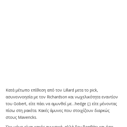
Κατά μέτωπο επίθεση από τον Lillard μετα το pick,
ασυνεννοησία με τον Richardson και νωχελικότητα εναντίον
του Gobert, είτε πάει να αμυνθεί με…hedge (;) είτε μένοντας
πίσω στη ρακέτα. Κακές άμυνες που στοιχίζουν διαρκώς
στους Mavericks.
Όχι μόνο είναι κακός αμυντικά, αλλά δεν βοηθάει και όσο