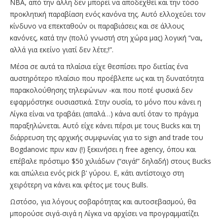
ΝΒΑ, από την άλλη δεν μπορεί να αποδεχθεί και την τόσο
προκλητική παραβίαση ενός κανόνα της. Αυτό ελλοχεύει τον
κίνδυνο να επεκταθούν οι παραβιάσεις και σε άλλους
κανόνες, κατά την (πολύ γνωστή στη χώρα μας) λογική “ναι,
αλλά για εκείνο γιατί δεν λέτε;!”.
Μέσα σε αυτά τα πλαίσια είχε θεσπίσει προ διετίας ένα
αυστηρότερο πλαίσιο που προέβλεπε ως και τη δυνατότητα
παρακολούθησης τηλεφώνων -και που ποτέ φυσικά δεν
εφαρμόστηκε ουσιαστικά. Στην ουσία, το μόνο που κάνει η
Λίγκα είναι να τραβάει (απαλά…) κάνα αυτί όταν το πράγμα
παραξηλώνεται. Αυτό είχε κάνει πέρσι με τους Bucks και τη
διάρρευση της αρχικής συμφωνίας για το sign and trade του
Bogdanovic πριν καν (!) ξεκινήσει η free agency, όπου και
επέβαλε πρόστιμο $50 χιλιάδων (“σιγά!” δηλαδή) στους Bucks
και απώλεια ενός pick β’ γύρου. Ε, κάτι αντίστοιχο στη
χειρότερη να κάνει και φέτος με τους Bulls.
Ωστόσο, για λόγους σοβαρότητας και αυτοσεβασμού, θα
μπορούσε σιγά-σιγά η Λίγκα να αρχίσει να προγραμματίζει