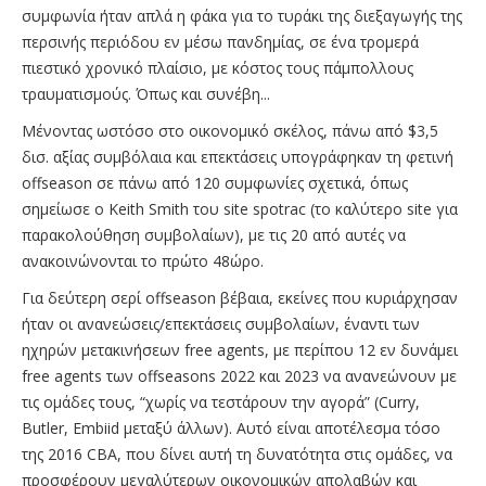
συμφωνία ήταν απλά η φάκα για το τυράκι της διεξαγωγής της
περσινής περιόδου εν μέσω πανδημίας, σε ένα τρομερά
πιεστικό χρονικό πλαίσιο, με κόστος τους πάμπολλους
τραυματισμούς. Όπως και συνέβη...
Μένοντας ωστόσο στο οικονομικό σκέλος, πάνω από $3,5
δισ. αξίας συμβόλαια και επεκτάσεις υπογράφηκαν τη φετινή
offseason σε πάνω από 120 συμφωνίες σχετικά, όπως
σημείωσε ο Keith Smith του site spotrac (το καλύτερο site για
παρακολούθηση συμβολαίων), με τις 20 από αυτές να
ανακοινώνονται το πρώτο 48ώρο.
Για δεύτερη σερί offseason βέβαια, εκείνες που κυριάρχησαν
ήταν οι ανανεώσεις/επεκτάσεις συμβολαίων, έναντι των
ηχηρών μετακινήσεων free agents, με περίπου 12 εν δυνάμει
free agents των offseasons 2022 και 2023 να ανανεώνουν με
τις ομάδες τους, “χωρίς να τεστάρουν την αγορά” (Curry,
Butler, Embiid μεταξύ άλλων). Αυτό είναι αποτέλεσμα τόσο
της 2016 CBA, που δίνει αυτή τη δυνατότητα στις ομάδες, να
προσφέρουν μεγαλύτερων οικονομικών απολαβών και