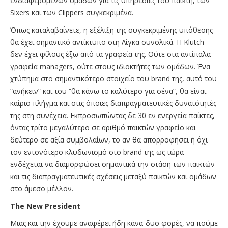
ενδιαφερόμενων ομάδων για τις υπηρεσίες του παίκτη, των
Sixers και των Clippers συγκεκριμένα.
Όπως καταλαβαίνετε, η εξέλιξη της συγκεκριμένης υπόθεσης
θα έχει σημαντικό αντίκτυπο στη Λίγκα συνολικά. Η Klutch
δεν έχει φίλους έξω από τα γραφεία της. Ούτε στα αντίπαλα
γραφεία managers, ούτε στους ιδιοκτήτες των ομάδων. Ένα
χτύπημα στο σημαντικότερο στοιχείο του brand της, αυτό του
“ανήκειν” και του “θα κάνω το καλύτερο για σένα”, θα είναι
καίριο πλήγμα και στις όποιες διαπραγματευτικές δυνατότητές
της στη συνέχεια. Εκπροσωπώντας δε 30 εν ενεργεία παίκτες,
όντας τρίτο μεγαλύτερο σε αριθμό παικτών γραφείο και
δεύτερο σε αξία συμβολαίων, το αν θα απορροφήσει ή όχι
τον εντονότερο κλυδωνισμό στο brand της ως τώρα
ενδέχεται να διαμορφώσει σημαντικά την στάση των παικτών
και τις διαπραγματευτικές σχέσεις μεταξύ παικτών και ομάδων
στο άμεσο μέλλον.
The New President
Μιας και την έχουμε αναφέρει ήδη κάνα-δυο φορές, να πούμε