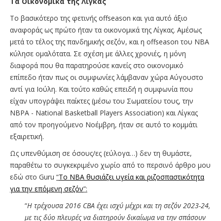
Τα Οικονομικά της Λίγκας
To βασικότερο της φετινής offseason και για αυτό άξιο
αναφοράς ως πρώτο ήταν τα οικονομικά της Λίγκας. Αμέσως
μετά το τέλος της πανδημικής σεζόν, και η offseason του ΝΒΑ
κύλησε ομαλότατα. Σε σχέση με άλλες χρονιές, η μόνη
διαφορά που θα παρατηρούσε κανείς στο οικονομικό
επίπεδο ήταν πως οι συμφωνίες λάμβαναν χώρα Αύγουστο
αντί για Ιούλη. Και τούτο καθώς επειδή η συμφωνία που
είχαν υπογράψει παίκτες (μέσω του Σωματείου τους, την
NBPA - National Basketball Players Association) και Λίγκας
από τον προηγούμενο Νοέμβρη, ήταν σε αυτό το κομμάτι
εξαιρετική.
Ως υπενθύμιση σε όσους/ες (εύλογα…) δεν τη θυμάστε,
παραθέτω το συγκεκριμένο χωρίο από το περσινό άρθρο μου
εδώ στο Guru
“
To NBA θυσιάζει υγεία και ριζοσπαστικότητα
για την επόμενη σεζόν
”:
“
H τρέχουσα 2016 CBA έχει ισχύ μέχρι και τη σεζόν 2023-24,
με τις δύο πλευρές να διατηρούν δικαίωμα να την σπάσουν