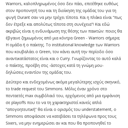
Warriors, καλοπληρωμένος όσο δεν πάει, επιτέθηκε ευθέως
στον προπονητή του και τη διοίκηση της ομάδας του για τη
φυγή Durant σαν να μην τρέχει τίποτα. Και η πλάκα είναι “πως
δεν έτρεξε και απολύτως τίποτα στη συνέχεια”! Και εδώ
ακριβώς είναι η ενδυνάμωση της θέσης των παικτών: ποιος θα
έβγαινε ζημιωμένος από μια κόντρα Green - Warriors σήμερα;
Η ομάδα ή ο παίκτης. Το institutional knowledge των Warriors
που κουβαλάει ο Green, τον κάνει αυτή την περίοδο όσο
αναντικατάστατος είναι και ο Curry. Γνωρίζοντας το αυτό καλά
ο παίκτης, προέβη στις -άστοχες κατά τη γνώμη μου-
δηλώσεις εναντίον της ομάδας του.
Δεύτερο και ενδεχομένως ακόμα μεγαλύτερης ισχύς σκηνικό,
το trade request του Simmons. Μόλις έναν χρόνο στο
πενταετές max συμβόλαιό του, ερχόμενος από μια εμφάνιση
σε playoffs που το να τη χαρακτηριστεί κανείς απλά
“απογοητευτική” θα είναι ο ορισμός του understatement, ο
Simmons αποφάσισε να κατεβάσει τα τηλέφωνα προς τους
Sixers, να μην ενημερώσει αν και που θα προπονηθεί το