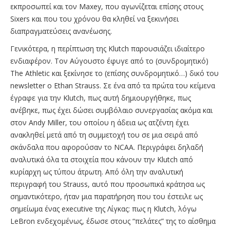
εκπροσωπεί και τον Maxey, που αγωνίζεται επίσης στους
Sixers και που του χρόνου θα κληθεί να ξεκινήσει
διαπραγματεύσεις ανανέωσης.
Γενικότερα, η περίπτωση της Klutch παρουσιάζει ιδιαίτερο
ενδιαφέρον. Τον Αύγουστο έφυγε από το (συνδρομητικό)
The Athletic και ξεκίνησε το (επίσης συνδρομητικό…) δικό του
newsletter ο Ethan Strauss. Σε ένα από τα πρώτα του κείμενα
έγραφε για την Klutch, πως αυτή δημιουργήθηκε, πως
ανέβηκε, πως έχει δώσει συμβόλαιο συνεργασίας ακόμα και
στον Andy Miller, του οποίου η άδεια ως ατζέντη έχει
ανακληθεί μετά από τη συμμετοχή του σε μια σειρά από
σκάνδαλα που αφορούσαν το NCAA. Περιγράφει δηλαδή
αναλυτικά όλα τα στοιχεία που κάνουν την Klutch από
κυρίαρχη ως τύπου άτρωτη. Από όλη την αναλυτική
περιγραφή του Strauss, αυτό που προσωπικά κράτησα ως
σημαντικότερο, ήταν μια παρατήρηση που του έστειλε ως
σημείωμα ένας executive της Λίγκας: πως η Klutch, λόγω
LeBron ενδεχομένως, έδωσε στους “πελάτες” της το αίσθημα