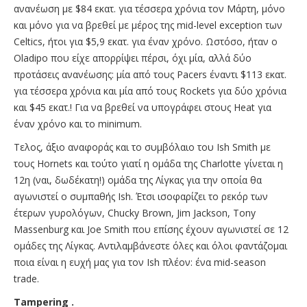
ανανέωση με $84 εκατ. για τέσσερα χρόνια τον Μάρτη, μόνο
και μόνο για να βρεθεί με μέρος της mid-level exception των
Celtics, ήτοι για $5,9 εκατ. για έναν χρόνο. Ωστόσο, ήταν ο
Oladipo που είχε απορρίψει πέρσι, όχι μία, αλλά δύο
προτάσεις ανανέωσης: μία από τους Pacers έναντι $113 εκατ.
για τέσσερα χρόνια και μία από τους Rockets για δύο χρόνια
και $45 εκατ.! Για να βρεθεί να υπογράφει στους Heat για
έναν χρόνο και το minimum.
Τελος, άξιο αναφοράς και το συμβόλαιο του Ish Smith με
τους Hornets και τούτο γιατί η ομάδα της Charlotte γίνεται η
12η (ναι, δωδέκατη!) ομάδα της Λίγκας για την οποία θα
αγωνιστεί ο συμπαθής Ish. Έτσι ισοφαρίζει το ρεκόρ των
έτερων γυρολόγων, Chucky Brown, Jim Jackson, Tony
Massenburg και Joe Smith που επίσης έχουν αγωνιστεί σε 12
ομάδες της Λίγκας. Αντιλαμβάνεστε όλες και όλοι φαντάζομαι
ποια είναι η ευχή μας για τον Ish πλέον: ένα mid-season
trade.
Tampering .