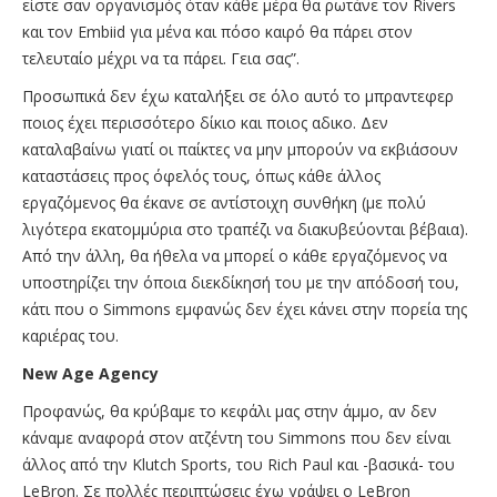
είστε σαν οργανισμός όταν κάθε μέρα θα ρωτάνε τον Rivers
και τον Embiid για μένα και πόσο καιρό θα πάρει στον
τελευταίο μέχρι να τα πάρει. Γεια σας”.
Προσωπικά δεν έχω καταλήξει σε όλο αυτό το μπραντεφερ
ποιος έχει περισσότερο δίκιο και ποιος αδικο. Δεν
καταλαβαίνω γιατί οι παίκτες να μην μπορούν να εκβιάσουν
καταστάσεις προς όφελός τους, όπως κάθε άλλος
εργαζόμενος θα έκανε σε αντίστοιχη συνθήκη (με πολύ
λιγότερα εκατομμύρια στο τραπέζι να διακυβεύονται βέβαια).
Από την άλλη, θα ήθελα να μπορεί ο κάθε εργαζόμενος να
υποστηρίζει την όποια διεκδίκησή του με την απόδοσή του,
κάτι που ο Simmons εμφανώς δεν έχει κάνει στην πορεία της
καριέρας του.
New Age Agency
Προφανώς, θα κρύβαμε το κεφάλι μας στην άμμο, αν δεν
κάναμε αναφορά στον ατζέντη του Simmons που δεν είναι
άλλος από την Klutch Sports, του Rich Paul και -βασικά- του
LeBron. Σε πολλές περιπτώσεις έχω γράψει ο LeBron