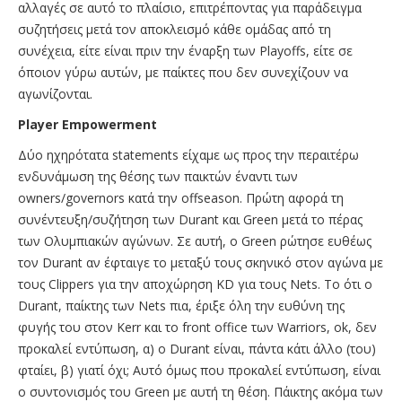
αλλαγές σε αυτό το πλαίσιο, επιτρέποντας για παράδειγμα
συζητήσεις μετά τον αποκλεισμό κάθε ομάδας από τη
συνέχεια, είτε είναι πριν την έναρξη των Playoffs, είτε σε
όποιον γύρω αυτών, με παίκτες που δεν συνεχίζουν να
αγωνίζονται.
Player Empowerment
Δύο ηχηρότατα statements είχαμε ως προς την περαιτέρω
ενδυνάμωση της θέσης των παικτών έναντι των
owners/governors κατά την offseason. Πρώτη αφορά τη
συνέντευξη/συζήτηση των Durant και Green μετά το πέρας
των Ολυμπιακών αγώνων. Σε αυτή, ο Green ρώτησε ευθέως
τον Durant αν έφταιγε το μεταξύ τους σκηνικό στον αγώνα με
τους Clippers για την αποχώρηση KD για τους Nets. Το ότι ο
Durant, παίκτης των Nets πια, έριξε όλη την ευθύνη της
φυγής του στον Kerr και το front office των Warriors, ok, δεν
προκαλεί εντύπωση, α) ο Durant είναι, πάντα κάτι άλλο (του)
φταίει, β) γιατί όχι; Αυτό όμως που προκαλεί εντύπωση, είναι
ο συντονισμός του Green με αυτή τη θέση. Πάικτης ακόμα των