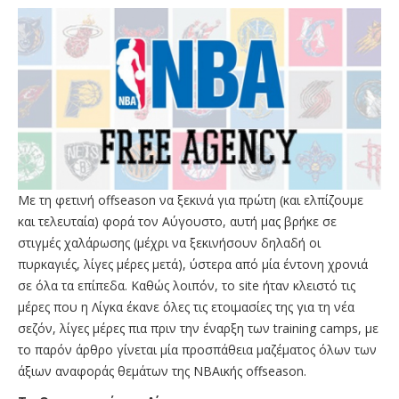
Με τη φετινή offseason να ξεκινά για πρώτη (και ελπίζουμε
και τελευταία) φορά τον Αύγουστο, αυτή μας βρήκε σε
στιγμές χαλάρωσης (μέχρι να ξεκινήσουν δηλαδή οι
πυρκαγιές, λίγες μέρες μετά), ύστερα από μία έντονη χρονιά
σε όλα τα επίπεδα. Καθώς λοιπόν, το site ήταν κλειστό τις
μέρες που η Λίγκα έκανε όλες τις ετοιμασίες της για τη νέα
σεζόν, λίγες μέρες πια πριν την έναρξη των training camps, με
το παρόν άρθρο γίνεται μία προσπάθεια μαζέματος όλων των
άξιων αναφοράς θεμάτων της ΝΒΑικής offseason.