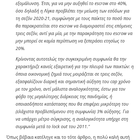
εξομάλυνση. Έτσι, για να μην αυξηθεί το escrow στο 40%,
όσο δηλαδή η Λίγκα προβλέπει την μείωση των εσόδων για
τη σεζόν 2020-21, συμφώνησε με τους παίκτες το ποσό που
θα παρακρατείται στο escrow να διαμοιραστεί στις επόμενες
τρεις σεζόν, αντί για μία, με την παρακράτηση του escrow να
μην μπορεί σε καμία περίπτωση να ξεπεράσει ετησίως το
20%.
Κρίνοντας αυτοτελώς την συγκεκριμένη συμφωνία θα την
χαρακτήριζε κανείς εξαιρετική για την πλευρά των παικτών: η
όποια οικονομική ζημιά τους μοιράζεται σε τρεις σεζόν,
εξασφαλίζουν διαρκή και σημαντική αύξηση του cap χρόνο
με τον χρόνο, αντί μάλιστα αναλογικότητας, έστω για τον
φόβο της μεγαλύτερης διάρκειας της πανδημίας, ή
οποιασδήποτε κατάστασης που θα επιφέρει μικρότερη του
(ελάχιστα προβλεπόμενου στη συμφωνία) 3% αύξησης. Για
να υπάρχει μέτρο σύγκρισης, η αναλογικότητα υπήρχε στη
συμφωνία μετά το lock out του 2011.”
Όπως βέβαια κατέληγε και το τότε άρθρο, η πολύ καλή αυτή