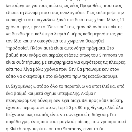
λειτούργησε για τους παίκτες ως νέος Προμηθέας, που τους
έδωσε τη δύναμη που τους αναλογούσε. Πως επέστρεψε την
κυριαρχία του παιχνιδιού ξανά στα δικά τους χέρια. Μόλις 11
χρόνια πριν, πριν το “Desision” του, ήταν αδιανόητο παίκτης
να διεκδικήσει καλύτερα λεφτά ή μέρος καθημερινότητας για
τον ίδιο και την οικογένειά του χωρίς να θεωρηθεί
“προδοσία”. Πλέον αυτά είναι αυτονόητα πράγματα. Στο
βαθμό που ακόμα και ακραίες στάσεις όπως του Simmons να
είναι συζητήσιμες, με επιχειρήματα για αμφότερες τις πλευρές,
κάτι που λίγα μόλις χρόνια πριν δεν θα μπαίναμε καν στον
κόπο να σκεφτούμε στο ελάχιστο πριν τις καταδικάσουμε.
Ενδεχομένως ωστόσο όλο το παραπάνω να αποτελεί και από
ένα βαθμό και μετά σχήμα υπερβολής. Ακόμα η
περιγραφόμενη δύναμη δεν έχει διαχυθεί προς κάθε παίκτη,
έχοντας περιοριστεί στους top-50 με 80 της Λίγκας, αλλά όλα
δείχνουν πως σκοπός είναι να συνεχιστεί η διάχυση. Για
παράδειγμα, ένας από τους μοχλούς πίεσης που χρησιμοποιεί
η Klutch στην περίπτωση του Simmons, είναι το ότι