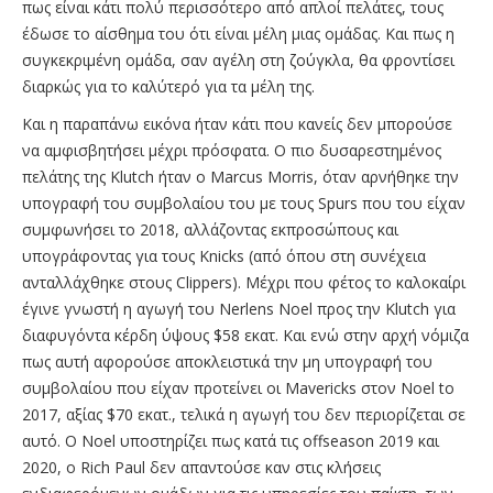
πως είναι κάτι πολύ περισσότερο από απλοί πελάτες, τους
έδωσε το αίσθημα του ότι είναι μέλη μιας ομάδας. Και πως η
συγκεκριμένη ομάδα, σαν αγέλη στη ζούγκλα, θα φροντίσει
διαρκώς για το καλύτερό για τα μέλη της.
Και η παραπάνω εικόνα ήταν κάτι που κανείς δεν μπορούσε
να αμφισβητήσει μέχρι πρόσφατα. Ο πιο δυσαρεστημένος
πελάτης της Klutch ήταν ο Marcus Morris, όταν αρνήθηκε την
υπογραφή του συμβολαίου του με τους Spurs που του είχαν
συμφωνήσει το 2018, αλλάζοντας εκπροσώπους και
υπογράφοντας για τους Knicks (από όπου στη συνέχεια
ανταλλάχθηκε στους Clippers). Μέχρι που φέτος το καλοκαίρι
έγινε γνωστή η αγωγή του Nerlens Noel προς την Klutch για
διαφυγόντα κέρδη ύψους $58 εκατ. Και ενώ στην αρχή νόμιζα
πως αυτή αφορούσε αποκλειστικά την μη υπογραφή του
συμβολαίου που είχαν προτείνει οι Mavericks στον Noel to
2017, αξίας $70 εκατ., τελικά η αγωγή του δεν περιορίζεται σε
αυτό. Ο Noel υποστηρίζει πως κατά τις offseason 2019 και
2020, ο Rich Paul δεν απαντούσε καν στις κλήσεις