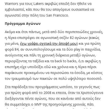
Warriors για τους Lakers ακριβώς επειδή δεν ήθελε να
εμβολιαστεί, κάτι που θα του απαγόρευε ουσιαστικά να
αγωνιστεί στην πόλη του San Francisco.
Πρόγραμμα Αγώνων
Ακόμα και έτσι πάντως, μετά από δύο περιπετειώδεις χρονιές,
η Λίγκα επιστρέφει σε αγωνιστική σεζόν 82 αγώνων (κακώς
για μένα,
έχω γράψει σχετικά την άποψή μου
)
και για πρώτη
φορά 84, αν συνυπολογίσουμε και τα δύο play in παιχνίδια,
ανοίγοντας και πάλι τη χρονική διάρκεια μεταξύ αγώνων,
περιορίζοντας τα ταξίδια και τα back to backs, ό,τι ακριβώς η
επιστήμη είχε υποδείξει εδώ και χρόνια και η Λίγκα πέρσι
παράκουσε προκειμένου να περισσώσει τα έσοδα, με κόστος
τον τραυματισμό των παικτών σε πολύ υψηλότερο ποσοστό.
Στα παράδοξα του προγράμματος ωστόσο, το γεγονός πως
για πρώτη φορά από το 2008 κι επειτα, όταν τα Χριστούγεννα
διεξάγονται πέντε αγώνες, που σε κανέναν από αυτούς δεν
θα συμμετάσχει ο MVP της προηγούμενης χρονιάς. Κάτι