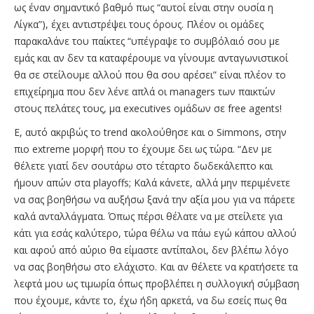
ως έναν σημαντικό βαθμό πως “αυτοί είναι στην ουσία η
Λίγκα”), έχει αντιστρέψει τους όρους. Πλέον οι ομάδες
παρακαλάνε του παίκτες “υπέγραψε το συμβόλαιό σου με
εμάς και αν δεν τα καταφέρουμε να γίνουμε ανταγωνιστικοί
θα σε στείλουμε αλλού που θα σου αρέσει” είναι πλέον το
επιχείρημα που δεν λένε απλά οι managers των παικτών
στους πελάτες τους, μα executives ομάδων σε free agents!
E, αυτό ακριβώς το trend ακολούθησε και ο Simmons, στην
πιο extreme μορφή που το έχουμε δει ως τώρα. “Δεν με
θέλετε γιατί δεν σουτάρω στο τέταρτο δωδεκάλεπτο και
ήμουν απών στα playoffs; Kαλά κάνετε, αλλά μην περιμένετε
να σας βοηθήσω να αυξήσω ξανά την αξία μου για να πάρετε
καλά ανταλλάγματα. Όπως πέρσι θέλατε να με στείλετε για
κάτι για εσάς καλύτερο, τώρα θέλω να πάω εγώ κάπου αλλού
και αφού από αύριο θα είμαστε αντίπαλοι, δεν βλέπω λόγο
να σας βοηθήσω στο ελάχιστο. Και αν θέλετε να κρατήσετε τα
λεφτά μου ως τιμωρία όπως προβλέπει η συλλογική σύμβαση
που έχουμε, κάντε το, έχω ήδη αρκετά, να δω εσείς πως θα