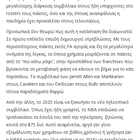
μεγαλύτερης διάρκειας συμβόλαια στους ήδη υπαρχοντες στο
rosters τους παίκτες, όσο και της όποιας ανασφάλειας η
πανδημία έχει προκαλέσει στους τελευταίους.
Προσωπικά δεν θεωρώ πως αυτή η κατάσταση θα διαιωνιστεί.
Σε πρώτο επίπεδο επειδή δημιουργεί στρεβλώσεις: Με τους
περισσότερους παίκτες εκτός FA αγοράς και δη τα μεγαλύτερα
ονόματα της λίγκας, τα όποια χρήματα μοιράζονται σε παίκτες
από το “πιο κάτω ράφι”, στην προσπάθεια των franchises που
βρίσκονται σε μεταβατική φάση να κάνουν το βήμα για το κάτι
παραπάνω. Τα συμβόλαια των Jarrett Allen και Markkanen
στους Cavaliers και του DeRozan στους Bulls αποτελούν
τέτοια παραδείγματα θαρρώ.
Από την άλλη, το 2025 είναι να ξεκινήσει το νέο τηλεοπτικό
συμβόλαιο. Όπως έχει ήδη γραφτεί, το ΝΒΑ επιδιώκει να
τριπλασιάσει τα έσοδά του από την τηλεόραση, ζητώντας
κοντά στα $75 δισ. Αυτό αναμένεται, αργά (αν γίνει
εξομάλυνση των χρημάτων σε βάθος χρόνου) ή γρήγορα (αν
η ΝΒΡΑ κρατήσει την ίδια στάση με το 2016) να εκτοξεύσει το