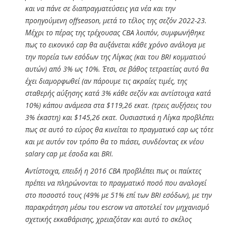
και να πάνε σε διαπραγματεύσεις για νέα και την
προηγούμενη offseason, μετά το τέλος της σεζόν 2022-23.
Μέχρι το πέρας της τρέχουσας CBA λοιπόν, συμφωνήθηκε
πως το εικονικό cap θα αυξάνεται κάθε χρόνο ανάλογα με
την πορεία των εσόδων της Λίγκας (και του BRI κομματιού
αυτών) από 3% ως 10%. Έτσι, σε βάθος τετραετίας αυτό θα
έχει διαμορφωθεί (αν πάρουμε τις ακραίες τιμές, της
σταθερής αύξησης κατά 3% κάθε σεζόν και αντίστοιχα κατά
10%) κάπου ανάμεσα στα $119,26 εκατ. (τρεις αυξήσεις του
3% έκαστη) και $145,26 εκατ. Ουσιαστικά η Λίγκα προβλέπει
πως σε αυτό το εύρος θα κινείται το πραγματικό cap ως τότε
και με αυτόν τον τρόπο θα το πιάσει, συνδέοντας εκ νέου
salary cap με έσοδα και BRI.
Αντίστοιχα, επειδή η 2016 CBA προβλέπει πως οι παίκτες
πρέπει να πληρώνονται το πραγματικό ποσό που αναλογεί
στο ποσοστό τους (49% με 51% επί των BRI εσόδων), με την
παρακράτηση μέσω του escrow να αποτελεί τον μηχανισμό
σχετικής εκκαθάρισης, χρειαζόταν και αυτό το σκέλος