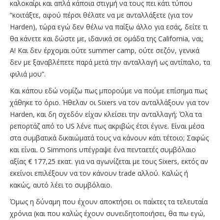
καλοκαίρι και απλά κάποια στιγμή να τους πει κάτι τύπου
“κοιτάξτε, αφού πέρσι θέλατε να με ανταλλάξετε (για τον
Harden), τώρα εγώ δεν θέλω να παίξω άλλο για εσάς, δείτε τι
θα κάνετε και δώστε με, ιδανικά σε ομάδα της California, ναι;
Α! Και δεν έρχομαι ούτε summer camp, ούτε σεζόν, γενικά
δεν με ξαναβλέπετε παρά μετά την ανταλλαγή ως αντίπαλο, τα
φιλιά μου”.
Και κάπου εδώ νομίζω πως μπορούμε να πούμε επίσημα πως
χάθηκε το όριο. Ήθελαν οι Sixers να τον ανταλλάξουν για τον
Harden, και δη σχεδόν είχαν κλείσει την ανταλλαγή; Όλα τα
ρεπορτάζ από το US λένε πως ακριβώς έτσι έγινε. Είναι μέσα
στα συμβατικά δικαιώματά τους να κάνουν κάτι τέτοιο; Σαφώς
και είναι. Ο Simmons υπέγραψε ένα πενταετές συμβόλαιο
αξίας € 177,25 εκατ. για να αγωνίζεται με τους Sixers, εκτός αν
εκείνοι επιλέξουν να τον κάνουν trade αλλού. Καλώς ή
κακώς, αυτό λέει το συμβόλαιο.
Όμως η δύναμη που έχουν αποκτήσει οι παίκτες τα τελευταία
χρόνια (και που καλώς έχουν συνειδητοποιήσει, θα πω εγώ,