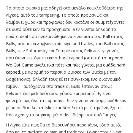
Το οποίο φυσικά μας οδηγεί στο μεγάλο κουκλοθέατρο της
Λίγκας, αυτό του tampering. Το οποίο προφανώς και
λαμβάνει χώρα και προφανώς δεν κρατάνε οι συμμετέχοντες
σε αυτό ούτε καν τα προσχήματα. Δεν γίνεται δηλαδή το
πρώτο deal που ανακοινώθηκε να είναι αυτό του Ball στους
Bulls, που περιελάμβανε τρία sign and trades, του Ball στους
Bulls, των Satoransky και Τemple στους Pelicans, γεγονός
που έκανε αυτόματα εκανε hard capped (
σε αυτό το περσινό
We Got Game αναλυτικά πότε και πώς γίνεται μια ομάδα hard
capped
,
με αφορμή το περσινό φιάσκο των Bucks με τον
Bogdanovic), δηλαδή τους έθετε συγκεκριμένο οικονομικό
ταβάνι. Ταυτόχρονα στο trade οι Bulls έστελναν στους
Pelicans ένα pick δεύτερου γύρου και μετρητά. Ε, είναι
φανερό πως όλα τα παραπάνω δεν γίνεται να συμφωνήθηκαν
μέσα σε δυο λεπτά. Μιας και δύο λεπτά μετά την έναρξη της
free agency το συγκεκριμένο deal διέρρευσε από “πηγές”.
Η Λίγκα είπε πως θα το διερευνήσει παραπάνω, τόσο αυτό,
όσο και το αντίστοιχο sign and trade του Lowry στους Heat.