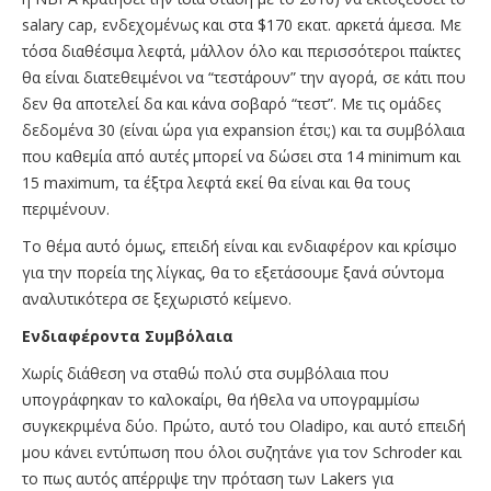
salary cap, ενδεχομένως και στα $170 εκατ. αρκετά άμεσα. Με
τόσα διαθέσιμα λεφτά, μάλλον όλο και περισσότεροι παίκτες
θα είναι διατεθειμένοι να “τεστάρουν” την αγορά, σε κάτι που
δεν θα αποτελεί δα και κάνα σοβαρό “τεστ”. Με τις ομάδες
δεδομένα 30 (είναι ώρα για expansion έτσι;) και τα συμβόλαια
που καθεμία από αυτές μπορεί να δώσει στα 14 minimum και
15 maximum, τα έξτρα λεφτά εκεί θα είναι και θα τους
περιμένουν.
Το θέμα αυτό όμως, επειδή είναι και ενδιαφέρον και κρίσιμο
για την πορεία της λίγκας, θα το εξετάσουμε ξανά σύντομα
αναλυτικότερα σε ξεχωριστό κείμενο.
Ενδιαφέροντα Συμβόλαια
Χωρίς διάθεση να σταθώ πολύ στα συμβόλαια που
υπογράφηκαν το καλοκαίρι, θα ήθελα να υπογραμμίσω
συγκεκριμένα δύο. Πρώτο, αυτό του Oladipo, και αυτό επειδή
μου κάνει εντύπωση που όλοι συζητάνε για τον Schroder και
το πως αυτός απέρριψε την πρόταση των Lakers για