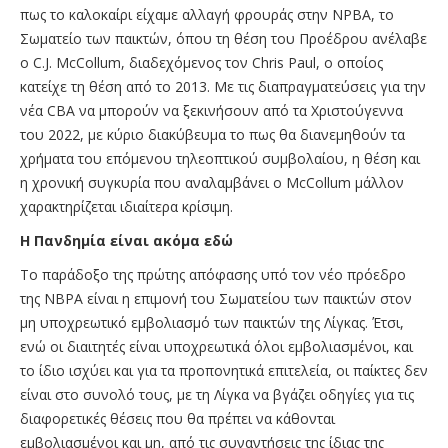
πως το καλοκαίρι είχαμε αλλαγή φρουράς στην NPBA, το
Σωματείο των παικτών, όπου τη θέση του Προέδρου ανέλαβε
ο C.J. McCollum, διαδεχόμενος τoν Chris Paul, o oποίος
κατείχε τη θέση από το 2013. Με τις διαπραγματεύσεις για την
νέα CBA να μπορούν να ξεκινήσουν από τα Χριστούγεννα
του 2022, με κύριο διακύβευμα το πως θα διανεμηθούν τα
χρήματα του επόμενου τηλεοπτικού συμβολαίου, η θέση και
η χρονική συγκυρία που αναλαμβάνει ο McCollum μάλλον
χαρακτηρίζεται ιδιαίτερα κρίσιμη.
Η Πανδημία είναι ακόμα εδώ
Το παράδοξο της πρώτης απόφασης υπό τον νέο πρόεδρο
της ΝΒPA είναι η επιμονή του Σωματείου των παικτών στον
μη υποχρεωτικό εμβολιασμό των παικτών της Λίγκας. Έτσι,
ενώ οι διαιτητές είναι υποχρεωτικά όλοι εμβολιασμένοι, και
το ίδιο ισχύει και για τα προπονητικά επιτελεία, οι παίκτες δεν
είναι στο συνολό τους, με τη Λίγκα να βγάζει οδηγίες για τις
διαφορετικές θέσεις που θα πρέπει να κάθονται
εμβολιασμένοι και μη, από τις συναντήσεις της ίδιας της