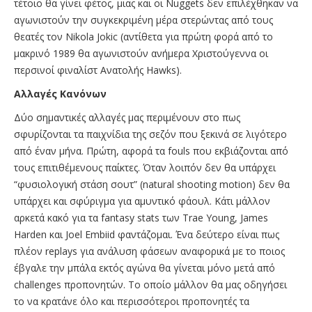
τέτοιο θα γίνει φέτος, μιας και οι Nuggets δεν επιλέχθηκαν να
αγωνιστούν την συγκεκριμένη μέρα στερώντας από τους
θεατές τον Nikola Jokic (αντίθετα για πρώτη φορά από το
μακρινό 1989 θα αγωνιστούν ανήμερα Χριστούγεννα οι
περσινοί φιναλίστ Ανατολής Hawks).
Αλλαγές Κανόνων
Δύο σημαντικές αλλαγές μας περιμένουν στο πως
σφυρίζονται τα παιχνίδια της σεζόν που ξεκινά σε λιγότερο
από έναν μήνα. Πρώτη, αφορά τα fouls που εκβιάζονται από
τους επιτιθέμενους παίκτες. Όταν λοιπόν δεν θα υπάρχει
“φυσιολογική στάση σουτ” (natural shooting motion) δεν θα
υπάρχει και σφύριγμα για αμυντικό φάουλ. Κάτι μάλλον
αρκετά κακό για τα fantasy stats των Trae Young, James
Harden και Joel Embiid φαντάζομαι. Ένα δεύτερο είναι πως
πλέον replays για ανάλυση φάσεων αναφορικά με το ποιος
έβγαλε την μπάλα εκτός αγώνα θα γίνεται μόνο μετά από
challenges προπονητών. Το οποίο μάλλον θα μας οδηγήσει
το να κρατάνε όλο και περισσότεροι προπονητές τα