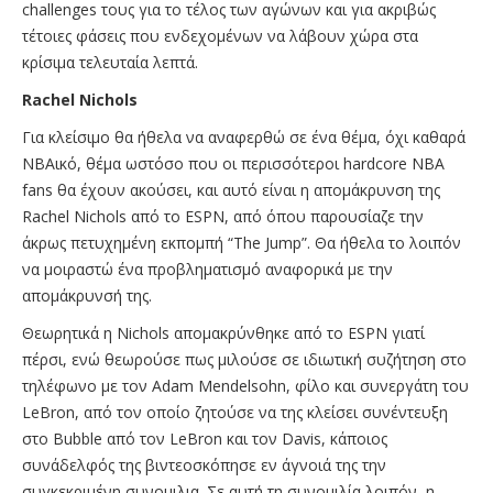
challenges τους για το τέλος των αγώνων και για ακριβώς
τέτοιες φάσεις που ενδεχομένων να λάβουν χώρα στα
κρίσιμα τελευταία λεπτά.
Rachel Nichols
Για κλείσιμο θα ήθελα να αναφερθώ σε ένα θέμα, όχι καθαρά
NBAικό, θέμα ωστόσο που οι περισσότεροι hardcore NBA
fans θα έχουν ακούσει, και αυτό είναι η απομάκρυνση της
Rachel Nichols από το ESPN, από όπου παρουσίαζε την
άκρως πετυχημένη εκπομπή “The Jump”. Θα ήθελα το λοιπόν
να μοιραστώ ένα προβληματισμό αναφορικά με την
απομάκρυνσή της.
Θεωρητικά η Nichols απομακρύνθηκε από το ESPN γιατί
πέρσι, ενώ θεωρούσε πως μιλούσε σε ιδιωτική συζήτηση στο
τηλέφωνο με τον Adam Mendelsohn, φίλο και συνεργάτη του
LeBron, από τον οποίο ζητούσε να της κλείσει συνέντευξη
στο Bubble από τον LeBron και τον Davis, κάποιος
συνάδελφός της βιντεοσκόπησε εν άγνοιά της την
συγκεκριμένη συνομιλια. Σε αυτή τη συνομιλία λοιπόν, η