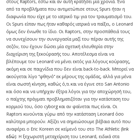
στους Raptors, έστω και αν αυτή κρατήσει μία χρονιά. Ένα
από τα προβλήματα που αντιμετώπισε στους Spurs ήταν η
διαφωνία που είχε με το ιατρικό τιμ για τον τραυματισμό του.
Oι Spurs είπαν πως ήταν καθαρός ιατρικά να παίξει, ο Leonard
όμως δεν ένιωθε το ίδιο. Οι Raptors, στην προσπάθειά τους
να συνεχίσουν την συνεργασία μαζί του πέραν αυτής της
σεζόν, του έχουν δώσει μία σχετική ελευθερία στην
διαχείριση της ξεκούρασής του. Αποτέλεσμα είναι να
βλέπουμε τον Leonard να μένει εκτός για λόγους κούρασης,
ακόμη και σε παιχνίδια που δεν είναι back-to-back. Μπορεί να
ακούγεται λίγο ‘’φθηνό’’ εκ μέρους της ομάδας, αλλά για μένα
είναι σωστή κίνηση, καθώς ό,τι και να έγινε στο San Antonio
και όσο και να υπήρχαν έξτρα λόγοι για την αποχώρησή του,
ο παίχτης πράγματι προβληματιζόταν για την κατάσταση του
κορμιού του, όσο cyborg και αν φαίνεται πως είναι. Οι
Raptors κινούνται γύρω από την κατάσταση Leonard όσο
καλύτερα μπορούν. Αξίζει να σημειώσουμε βέβαια αυτό που
αναφέρει ο Eric Koreen σε κείμενό του στο The Athletic (link
εδώ
): Η ξεχωριστή μεταχείριση του Leonard, ειδικά στα