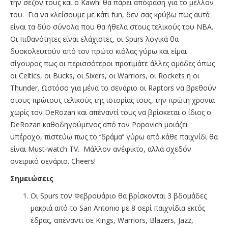
την σεζόν τους και ο Kawhi θα πάρει απόφαση για το μέλλον
του. Για να κλείσουμε με κάτι fun, δεν σας κρύβω πως αυτά
είναι τα δύο σύνολα που θα ήθελα στους τελικούς του ΝΒΑ.
Οι πιθανότητες είναι ελάχιστες, οι Spurs λογικά θα
δυσκολευτούν από τον πρώτο κιόλας γύρω και είμαι
σίγουρος πως οι περισσότεροι προτιμάτε άλλες ομάδες όπως
οι Celtics, οι Bucks, οι Sixers, oι Warriors, οι Rockets ή οι
Thunder. Ωστόσο για μένα το σενάριο οι Raptors να βρεθούν
στους πρώτους τελικούς της ιστορίας τους, την πρώτη χρονιά
χωρίς τον DeRozan και απέναντί τους να βρίσκεται ο ίδιος ο
DeRozan καθοδηγούμενος από τον Popovich μοιάζει
υπέροχο, πιστεύω πως το ‘’δράμα’’ γύρω από κάθε παιχνίδι θα
είναι Must-watch TV. Μάλλον ανέφικτο, αλλά σχεδόν
ονειρικό σενάριο. Cheers!
Σημειώσεις
Oι Spurs τον Φεβρουάριο θα βρίσκονται 3 βδομάδες
μακριά από το San Antonio με 8 σερί παιχνίδια εκτός
έδρας, απέναντι σε Kings, Warriors, Blazers, Jazz,