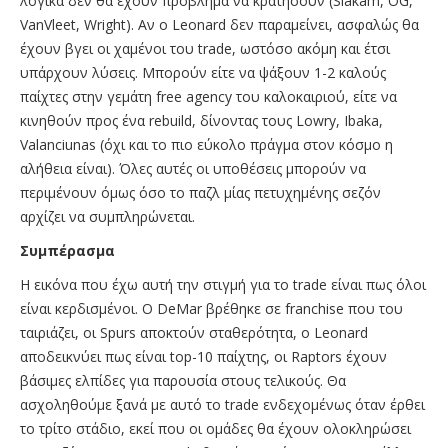
λογικά δεν θα έχουν πρόβλημα να κρατήσουν (Siakam, OG,
VanVleet, Wright). Αν ο Leonard δεν παραμείνει, ασφαλώς θα
έχουν βγει οι χαμένοι του trade, ωστόσο ακόμη και έτσι
υπάρχουν λύσεις. Μπορούν είτε να ψάξουν 1-2 καλούς
παίχτες στην γεμάτη free agency του καλοκαιριού, είτε να
κινηθούν προς ένα rebuild, δίνοντας τους Lowry, Ibaka,
Valanciunas (όχι και το πιο εύκολο πράγμα στον κόσμο η
αλήθεια είναι). Όλες αυτές οι υποθέσεις μπορούν να
περιμένουν όμως όσο το παζλ μίας πετυχημένης σεζόν
αρχίζει να συμπληρώνεται.
Συμπέρασμα
Η εικόνα που έχω αυτή την στιγμή για το trade είναι πως όλοι
είναι κερδισμένοι. Ο DeMar βρέθηκε σε franchise που του
ταιριάζει, οι Spurs αποκτούν σταθερότητα, ο Leonard
αποδεικνύει πως είναι top-10 παίχτης, οι Raptors έχουν
βάσιμες ελπίδες για παρουσία στους τελικούς. Θα
ασχοληθούμε ξανά με αυτό το trade ενδεχομένως όταν έρθει
το τρίτο στάδιο, εκεί που οι ομάδες θα έχουν ολοκληρώσει