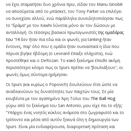
να έχει σταματήσει δυο χρόνια πριν, είδαν τον Manu Ginobili
να αποσύρεται από το μπάσκετ, τον Tony Parker να επιλέγει
να συνεχίσει αλλού, ενώ παράλληλα συνειδητοποίησαν πως
το ‘’δράμα’’ με τον Kawhi λύνεται μόνο αν τον δώσουν με
ανταλλαγή. Οι τέσσερις βασικοί πρωταγωνιστές
της ομαδάρας
του '14
δεν ήταν πια εδώ και οι φωνές για tanking ήταν
έντονες, παρ’ όλο που η ομάδα ήταν ουσιαστικά η ίδια που
πέρυσι βγήκε έβδομη (ο Leonard έπαιξε ελάχιστα), ενώ
προστέθηκε και ο DeRozan. Το κακό ξεκίνημα έπειθε ακόμη
περισσότερο κόσμο πως οι Spurs πρέπει να ‘’βουλιάξουν’', οι
φωνές όμως σύντομα ηρέμησαν.
Οι Spurs (και κυρίως ο Popovich) δουλεύουν έτσι ώστε να
αναδεικνύουν τις δυνατότητες των παιχτών τους. Σε μία
κουβέντα με τον αγαπημένο Άρη Τολιο του
The Ball Hog
γύρω από το ξεκίνημα του San Antonio, μου είχε πει το εξής:
‘'Υπάρχει ένας νοητός κύκλος ανάμεσα στο ζωγραφιστό και το
τρίποντο και μέσα από αυτόν ξεκινά όλη η δημιουργία των
Spurs. Είναι μία ενδιαφέρουσα, διαφορετική πρόταση και