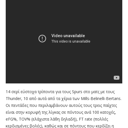
14 σερί εύστοχα τρίποντα για τους Spurs στο ματς με τους
Thunder, 10 από αυτά από τα χέρια των Mills-Belinelli-Bertans.
Οι πεντάδες που περιλαμβάνουν αυτούς τους τρεις παίχτες
είναι στην κορυφή της λίγκας σε πόντους ανά 100 κατοχές,
eFG%, TOV% (ελάχιστα λάθη δηλαδή), FT rate (πολλές
κερδισμένες βολές), καθώς και σε πόντους που κερδίζει η