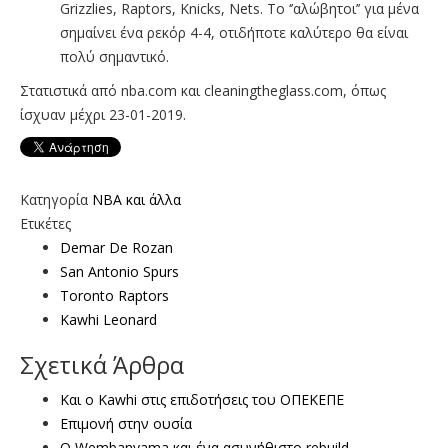
Grizzlies, Raptors, Knicks, Nets. Το ‘’αλώβητοι’’ για μένα
σημαίνει ένα ρεκόρ 4-4, οτιδήποτε καλύτερο θα είναι
πολύ σημαντικό.
Στατιστικά από nba.com και cleaningtheglass.com, όπως
ίσχυαν μέχρι 23-01-2019.
Κατηγορία
NBA και άλλα
Ετικέτες
Demar De Rozan
San Antonio Spurs
Toronto Raptors
Kawhi Leonard
Σχετικά Άρθρα
Και ο Kawhi στις επιδοτήσεις του ΟΠΕΚΕΠΕ
Επιμονή στην ουσία
Ο Wembanyama και ένα ασυνήθιστο rebuild