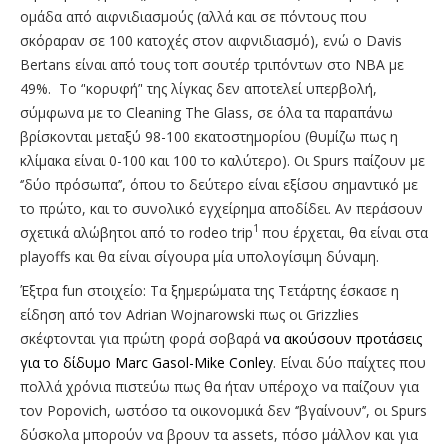
ομάδα από αιφνιδιασμούς (αλλά και σε πόντους που
σκόραραν σε 100 κατοχές στον αιφνιδιασμό), ενώ ο Davis
Bertans είναι από τους τοπ σουτέρ τριπόντων στο ΝΒΑ με
49%. Το ‘'κορυφή’' της λίγκας δεν αποτελεί υπερβολή,
σύμφωνα με το Cleaning The Glass, σε όλα τα παραπάνω
βρίσκονται μεταξύ 98-100 εκατοστημορίου (θυμίζω πως η
κλίμακα είναι 0-100 και 100 το καλύτερο). Οι Spurs παίζουν με
‘’δύο πρόσωπα’’, όπου το δεύτερο είναι εξίσου σημαντικό με
το πρώτο, και το συνολικό εγχείρημα αποδίδει. Aν περάσουν
1
σχετικά αλώβητοι από το rodeo trip
που έρχεται, θα είναι στα
playoffs και θα είναι σίγουρα μία υπολογίσιμη δύναμη.
Έξτρα fun στοιχείο: Τα ξημερώματα της Τετάρτης έσκασε η
είδηση από τον Adrian Wojnarowski πως οι Grizzlies
σκέφτονται για πρώτη φορά σοβαρά
να ακούσουν προτάσεις
για το δίδυμο Marc Gasol-Mike Conley
. Είναι δύο παίχτες που
πολλά χρόνια πιστεύω πως θα ήταν υπέροχο να παίζουν για
τον Popovich, ωστόσο τα οικονομικά δεν ‘’βγαίνουν’’, οι Spurs
δύσκολα μπορούν να βρουν τα assets, πόσο μάλλον και για