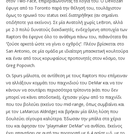
στον Two-Face, επιβεβαιώνοντας τα λόγια του. O DeRozan
έφυγε από το Toronto παρά την θέλησή του, τουλάχιστον
όμως το ηρωικό του status εκεί διατηρήθηκε (αν σημαίνει
οτιδήποτε για εκείνον). Σε μία Ανατολή χωρίς LeBron, αλλά
με 2-3 πολύ δυνατούς διεκδικητές, ενδεχόμενη αποτυχία των
Raptors θα έφερνε όλο το ανάθεμα πάνω του, πιθανότατα θα
‘’ζούσε αρκετά ώστε να γίνει ο εχθρός’’. Πλέον βρίσκεται στο
San Antonio, σε μία ομάδα με ιδιαίτερη μπασκετική κουλτούρα
και έναν από τους κορυφαίους προπονητές στον κόσμο, τον
Greg Popovich.
Οι Spurs μάλιστα, σε αντίθεση με τους Raptors που επέμειναν
να αλλάξουν κομμάτι του παιχνιδιού του DeMar και να τον
κάνουν να σουτάρει περισσότερα τρίποντα (κάτι που δεν
μπορεί να κάνει αποδοτικά), έχτισαν γύρω από το παιχνίδι
που τον βολεύει (εκείνο του mid-range, όπως συμβαίνει και
με τον LaMarcus Aldridge) και βρήκαν μία άλλη λύση που
δουλεύει σίγουρα καλύτερα. Έδωσαν την μπάλα στα χέρια
του και άφησαν τον ’'playmaker DeMar’’ να ανθίσει. Εκείνος
έχει απαντήσει σε αυτή την προτροπή με 6,4 ασίστ μ.ό, με το