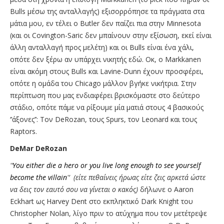
Bulls μέσω της ανταλλαγής) εξισορρόπησε τα πράγματα στα
μάτια μου, εν τέλει ο Butler δεν παίζει πια στην Minnesota
(και οι Covington-Saric δεν μπαίνουν στην εξίσωση, εκεί είναι
άλλη ανταλλαγή προς μελέτη) και οι Bulls είναι ένα χάλι,
οπότε δεν ξέρω αν υπάρχει νικητής εδώ. Οκ, ο Markkanen
είναι ακόμη στους Bulls και Lavine-Dunn έχουν προσφέρει,
οπότε η ομάδα του Chicago μάλλον βγήκε νικήτρια. Στην
περίπτωση που μας ενδιαφέρει βρισκόμαστε στο δεύτερο
στάδιο, οπότε πάμε να ρίξουμε μία ματιά στους 4 βασικούς
‘’άξονες’’: Τον DeRozan, τους Spurs, τον Leonard και τους
Raptors.
DeMar DeRozan
'’
You either die a hero or you live long enough to see yourself
become the villain
'’ (είτε πεθαίνεις ήρωας είτε ζεις αρκετά ώστε
να δεις τον εαυτό σου να γίνεται ο κακός)
δήλωνε ο Aaron
Eckhart ως Harvey Dent στο εκπληκτικό Dark Knight του
Christopher Nolan, λίγο πριν το ατύχημα που τον μετέτρεψε