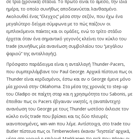
σε τρία (χρονικά) στάδια. To πρώτο είναι το άμεσο, την ίδια
ημέρα, το οποίο συνήθως αποδεικνύεται λανθασμένο.
Ακολουθεί ένας ‘’έλεγχος’’ μέσα στην σεζόν, που έχω ένα
μεγαλύτερο δείγμα σύμφωνα με το πώς παίζουν οι
εμπλεκόμενοι παίκτες και οι ομάδες, ενώ το τρίτο στάδιο
έρχεται όταν ένα σημαντικό γεγονός κλείνει τον κύκλο του
trade (συνήθως μία ανανέωση συμβολαίου του ‘’μεγάλου
ψαριού’’ της ανταλλαγής).
Πρόσφατο παράδειγμα είναι η ανταλλαγή Thunder-Pacers,
που συμπεριλάμβανε τον Paul George. Αρχικά πίστευα πως οι
Thunder είναι κερδισμένοι, έστω και αν ο George έμενε μόνο
μία χρονιά στην Oklahoma. Στα μέσα της χρονιάς το step-up
του Oladipo σε παίχτη σταρ και η χρησιμότητα του Sabonis, με
έπειθαν πως οι Pacers έβγαιναν νικητές, η (αναπάντεχη)
ανανέωση του George με τους Thunder ωστόσο έκλεισε τον
κύκλο ενός trade που βρίσκει και τις δύο πλευρές
ικανοποιημένες, win-win που λέμε. Αντίστοιχα, στο trade του
Butler πίστευα πως οι Timberwolves έκαναν ‘’ληστεία’’ αρχικά,
μέσα στη χρονιά η επιλογή Markkanen (το pick που πήραν οι