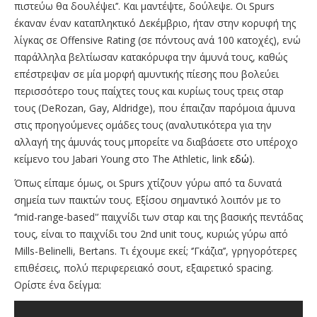
πιστεύω θα δουλέψει’’. Και μαντέψτε, δούλεψε. Οι Spurs
έκαναν έναν καταπληκτικό Δεκέμβριο, ήταν στην κορυφή της
λίγκας σε Offensive Rating (σε πόντους ανά 100 κατοχές), ενώ
παράλληλα βελτίωσαν κατακόρυφα την άμυνά τους, καθώς
επέστρεψαν σε μία μορφή αμυντικής πίεσης που βολεύει
περισσότερο τους παίχτες τους και κυρίως τους τρεις σταρ
τους (DeRozan, Gay, Aldridge), που έπαιζαν παρόμοια άμυνα
στις προηγούμενες ομάδες τους (αναλυτικότερα για την
αλλαγή της άμυνάς τους μπορείτε να διαβάσετε στο υπέροχο
κείμενο του Jabari Young στο The Athletic, link
εδώ
).
Όπως είπαμε όμως, οι Spurs χτίζουν γύρω από τα δυνατά
σημεία των παικτών τους. Εξίσου σημαντικό λοιπόν με το
‘’mid-range-based'’ παιχνίδι των σταρ και της βασικής πεντάδας
τους, είναι το παιχνίδι του 2nd unit τους, κυριώς γύρω από
Mills-Belinelli, Bertans. Τι έχουμε εκεί; ‘’Γκάζια’’, γρηγορότερες
επιθέσεις, πολύ περιφερειακό σουτ, εξαιρετικό spacing.
Ορίστε ένα δείγμα: