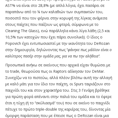
AST% να είναι στο 28,8% (με απλά λόγια, έχει πασάρει σε
παραπάνω από το ¼ των καλαθιών των συμπαικτών του,
ποσοστό που τον φέρνει στην κορυφή της λίγκας ανάμεσα
στους παίχτες που παίζουν ως φτερά, σύμφωνα με το
Cleaning The Glass), ενώ παράλληλα κάνει λίγα λάθη (2,5 και
10,5% των κατοχών που έχει πάρει συνολικά). Ο ίδιος ο
Popovich έχει εντυπωσιαστεί με την ικανότητα του DeRozan
στην δημιουργία, δηλώνοντας πως ‘’
φάνηκε πως μάλλον είναι ο
καλύτερος πασέρ στην ομάδα μας, για να πω την αλήθεια’’
.
Προσωπικά ανήκω σε εκείνους που αρχικά είχαν θυμώσει με
το trade, θεωρούσα πως οι Raptors αδίκησαν τον DeMar.
Συνεχίζω να το πιστεύω, αλλά πλέον βλέπω αυτή την αλλαγή
με καλό μάτι για τον ίδιο τον παίχτη, οι Spurs ταιριάζουν στο
παιχνίδι του και στον χαρακτήρα του. Στις 3 Γενάρη βρέθηκε
για πρώτη φορά απέναντι στην παλιά του ομάδα και το έφερε
έτσι η τύχη (ή το ‘’σκύλιασμά’’ του) που σε εκείνο το παιχνίδι
πέτυχε το πρώτο triple-double της καριέρας του, δίνοντας μία
όμορφη παράσταση που με έπεισε πως ο DeRozan είναι μια