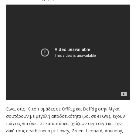
Είναι στις 10 τοπ ομάδες σε OffRtg και DefRtg στην λίγκα,
σουτάρουν με μεγάλη αποδοτικότητα (5οι σε eFG%), έχουν
παίχτες για όλες τις καταστάσεις (χτίζουν σιγά σιγά και την
δική τους death lineup με Lowry, Green, Leonard, Anunoby,