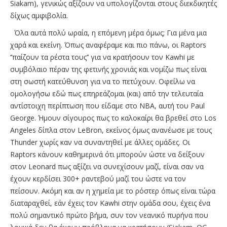
Siakam), γενικώς αξίζουν να υπολογίζονται στους διεκδικητές
δίχως αμφιβολία.
Όλα αυτά πολύ ωραία, η επόμενη μέρα όμως; Για μένα μια
χαρά και εκείνη. Όπως αναφέραμε και πιο πάνω, οι Raptors
‘’παίζουν τα ρέστα τους’’ για να κρατήσουν τον Kawhi με
συμβόλαιο πέραν της φετινής χρονιάς και νομίζω πως είναι
στη σωστή κατεύθυνση για να το πετύχουν. Οφείλω να
ομολογήσω εδώ πως επηρεάζομαι (και) από την τελευταία
αντίστοιχη περίπτωση που είδαμε στο ΝΒΑ, αυτή του Paul
George. Ήμουν σίγουρος πως το καλοκαίρι θα βρεθεί στο Los
Angeles δίπλα στον LeBron, εκείνος όμως ανανέωσε με τους
Thunder χωρίς καν να συναντηθεί με άλλες ομάδες. Oι
Raptors κάνουν καθημερινά ότι μπορούν ώστε να δείξουν
στον Leonard πως αξίζει να συνεχίσουν μαζί, είναι σαν να
έχουν κερδίσει 300+ ραντεβού μαζί του ώστε να τον
πείσουν. Ακόμη και αν η χημεία με το ρόστερ όπως είναι τώρα
διαταραχθεί, εάν έχεις τον Kawhi στην ομάδα σου, έχεις ένα
πολύ σημαντικό πρώτο βήμα, συν τον νεανικό πυρήνα που