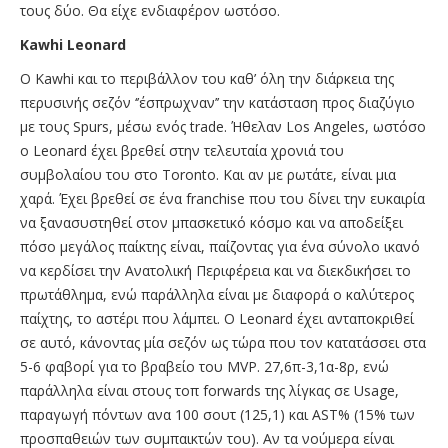
τους δύο. Θα είχε ενδιαφέρον ωστόσο.
Kawhi Leonard
O Kawhi και το περιβάλλον του καθ’ όλη την διάρκεια της
περυσινής σεζόν ‘’έσπρωχναν’’ την κατάσταση προς διαζύγιο
με τους Spurs, μέσω ενός trade. Ήθελαν Los Angeles, ωστόσο
ο Leonard έχει βρεθεί στην τελευταία χρονιά του
συμβολαίου του στο Toronto. Και αν με ρωτάτε, είναι μια
χαρά. Έχει βρεθεί σε ένα franchise που του δίνει την ευκαιρία
να ξανασυστηθεί στον μπασκετικό κόσμο και να αποδείξει
πόσο μεγάλος παίκτης είναι, παίζοντας για ένα σύνολο ικανό
να κερδίσει την Ανατολική Περιφέρεια και να διεκδικήσει το
πρωτάθλημα, ενώ παράλληλα είναι με διαφορά ο καλύτερος
παίχτης, το αστέρι που λάμπει. Ο Leonard έχει ανταποκριθεί
σε αυτό, κάνοντας μία σεζόν ως τώρα που τον κατατάσσει στα
5-6 φαβορί για το βραβείο του MVP. 27,6π-3,1α-8ρ, ενώ
παράλληλα είναι στους τοπ forwards της λίγκας σε Usage,
παραγωγή πόντων ανα 100 σουτ (125,1) και AST% (15% των
προσπαθειών των συμπαικτών του). Αν τα νούμερα είναι