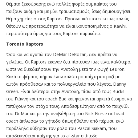
θέματα ξεκούρασης ενώ πολλές φορές συμπαίκτες του
παίζουν ακόμη και με μίνι-τραυματισμούς, ίσως δημιουργήσει
θέμα χημείας στους Raptors. Προσωπικά πιστεύω πως καλώς
θέτουν ως προτεραιότητα να είναι ικανοποιημένος ο Kawhi,
περισσότερα όμως για τους Raptors παρακάτω.
Toronto Raptors
Όσο και να αγαπώ τον DeMar DeRozan, δεν πρέπει να
γελιέμαι. Οι Raptors έκαναν ό,τι πίστευαν πως είναι καλύτερο,
ώστε να διεκδικήσουν την Ανατολή μετά την φυγή LeBron.
Κακά τα ψέματα, πήραν έναν καλύτερο παίχτη και μαζί με
αυτόν πρόσθεσαν και το πολυεργαλείο που λέγεται Danny
Green. Είναι δεύτεροι στην Ανατολή, πίσω από τους Bucks
του Γιάννη και του coach Bud και φαίνονται αρκετά έτοιμοι να
πετύχουν τον στόχο τους. Αποδεσμεύτηκαν από το παιχνίδι
του DeMar και με την αναβάθμιση του Nick Nurse σε head
coach άπλωσαν το γήπεδο όπως ήθελαν από πέρυσι, ενώ
παράλληλα αύξησαν τον ρόλο του Pascal Siakam, που
αποδεικνύεται παίχτης για το all-star επίπεδο: