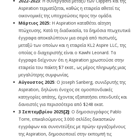
2022-2023
: Η συνεργασία μεταξύ των Clippers και της
Aspiration τερματίζεται, καθώς η εταιρεία αθετεί τις
οικονομικές της υποχρεώσεις προς την ομάδα.
Μάρτιος 2025:
Η Aspiration καταθέτει αίτηση
πτώχευσης. Κατά τη διαδικασία, τα δημόσια πτωχευτικά
έγγραφα αποκαλύπτουν μια σειρά από πιστωτές,
μεταξύ των οποίων και η εταιρεία KL2 Aspire LLC, της
οποίας ο διαχειριστής είναι ο Kawhi Leonard. Τα
έγγραφα δείχνουν ότι η Aspiration χρωστούσε στην
εταιρεία του παίκτη $7 εκατ., ως μέρος πληρωμής μιας
μεγαλύτερης συμφωνίας.
Αύγουστος 2025
: Ο Joseph Sanberg, συνιδρυτής της
Aspiration, δηλώνει ένοχος σε ομοσπονδιακές
κατηγορίες απάτης, έχοντας εξαπατήσει επενδυτές και
δανειστές για περισσότερα από $248 εκατ.
3 Σεπτεμβρίου 2025
[2]
:
Ο δημοσιογράφος Pablo
Torre, επικαλούμενος 3.000 σελίδες δικαστικών
εγγράφων και συνεντεύξεις με πρώην εργαζομένους
της Aspiration, δημοσιοποιεί στην εκπομπή τις