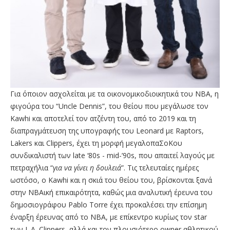
Για όποιον ασχολείται με τα οικονομικοδιοικητικά του NBA, η
φιγούρα του “Uncle Dennis”, του θείου που μεγάλωσε τον
Kawhi και αποτελεί τον ατζέντη του, από το 2019 και τη
διαπραγμάτευση της υπογραφής του Leonard με Raptors,
Lakers και Clippers, έχει τη μορφή μεγαλοπαΣοΚου
συνδικαλιστή των late ‘80s - mid-’90s, που απαιτεί λαγούς με
πετραχήλια “
για να γίνει η δουλειά
”. Τις τελευταίες ημέρες
ωστόσο, ο Kawhi και η σκιά του θείου του, βρίσκονται ξανά
στην NBAική επικαιρότητα, καθώς μια αναλυτική έρευνα του
δημοσιογράφου Pablo Torre έχει προκαλέσει την επίσημη
έναρξη έρευνας από το NBA, με επίκεντρο κυρίως τον star
των L.A. Clippers, αλλά και τον πλουσιότερο owner αθλητικού