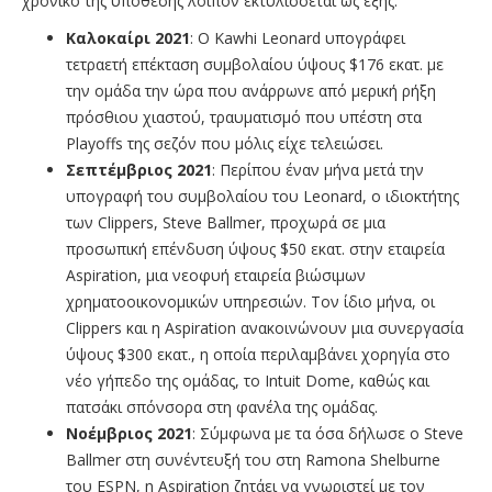
χρονικό της υπόθεσης λοιπόν εκτυλίσσεται ως εξής:
Καλοκαίρι 2021
: Ο Kawhi Leonard υπογράφει
τετραετή επέκταση συμβολαίου ύψους $176 εκατ. με
την ομάδα την ώρα που ανάρρωνε από μερική ρήξη
πρόσθιου χιαστού, τραυματισμό που υπέστη στα
Playoffs της σεζόν που μόλις είχε τελειώσει.
Σεπτέμβριος 2021
: Περίπου έναν μήνα μετά την
υπογραφή του συμβολαίου του Leonard, ο ιδιοκτήτης
των Clippers, Steve Ballmer, προχωρά σε μια
προσωπική επένδυση ύψους $50 εκατ. στην εταιρεία
Aspiration, μια νεοφυή εταιρεία βιώσιμων
χρηματοοικονομικών υπηρεσιών. Τον ίδιο μήνα, οι
Clippers και η Aspiration ανακοινώνουν μια συνεργασία
ύψους $300 εκατ., η οποία περιλαμβάνει χορηγία στο
νέο γήπεδο της ομάδας, το Intuit Dome, καθώς και
πατσάκι σπόνσορα στη φανέλα της ομάδας.
Νοέμβριος 2021
: Σύμφωνα με τα όσα δήλωσε ο Steve
Ballmer στη συνέντευξή του στη Ramona Shelburne
του ESPN, η Aspiration ζητάει να γνωριστεί με τον