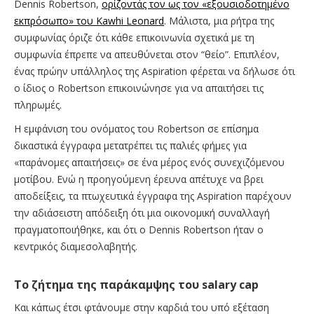
Dennis Robertson,
ορίζοντάς τον ως τον «εξουσιοδοτημένο
εκπρόσωπο» του Kawhi Leonard
. Μάλιστα, μια ρήτρα της
συμφωνίας όριζε ότι κάθε επικοινωνία σχετικά με τη
συμφωνία έπρεπε να απευθύνεται στον “θείο”. Επιπλέον,
ένας πρώην υπάλληλος της Aspiration φέρεται να δήλωσε ότι
ο ίδιος ο Robertson επικοινώνησε για να απαιτήσει τις
πληρωμές.
Η εμφάνιση του ονόματος του Robertson σε επίσημα
δικαστικά έγγραφα μετατρέπει τις παλιές φήμες για
«παράνομες απαιτήσεις» σε ένα μέρος ενός συνεχιζόμενου
μοτίβου. Ενώ η προηγούμενη έρευνα απέτυχε να βρει
αποδείξεις, τα πτωχευτικά έγγραφα της Aspiration παρέχουν
την αδιάσειστη απόδειξη ότι μια οικονομική συναλλαγή
πραγματοποιήθηκε, και ότι ο Dennis Robertson ήταν ο
κεντρικός διαμεσολαβητής.
Το ζήτημα της παράκαμψης του salary cap
Και κάπως έτσι φτάνουμε στην καρδιά του υπό εξέταση