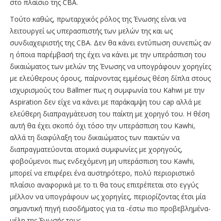
στο πλαίσιο της CBA.
Τούτο καθώς, πρωταρχικός ρόλος της Ένωσης είναι να
λειτουργεί ως υπερασπιστής των μελών της και ως
συνδιαχειριστής της CBA. Δεν θα κάνει εντύπωση συνεπώς αν
η όποια παρέμβασή της έχει να κάνει με την υπεράσπιση του
δικαιώματος των μελών της Ένωσης να υπογράφουν χορηγίες
με ελεύθερους όρους, παίρνοντας εμμέσως θέση δίπλα στους
ισχυρισμούς του Ballmer πως η συμφωνία του Kahwi με την
Aspiration δεν είχε να κάνει με παράκαμψη του cap αλλά με
ελεύθερη διαπραγμάτευση του παίκτη με χορηγό του. Η θέση
αυτή θα έχει σκοπό όχι τόσο την υπεράσπιση του Kawhi,
αλλά τη διαφύλαξη του δικαιώματος των παικτών να
διαπραγματεύονται ατομικά συμφωνίες με χορηγούς,
φοβούμενοι πως ενδεχόμενη μη υπεράσπιση του Kawhi,
μπορεί να επιφέρει ένα αυστηρότερο, πολύ περιοριστικό
πλαίσιο αναφορικά με το τι θα τους επιτρέπεται στο εγγύς
μέλλον να υπογράφουν ως χορηγίες, περιορίζοντας έτσι μία
σημαντική πηγή εισοδήματος για τα -έστω πιο προβεβλημένα-
μέλη της Ένωσής τους.