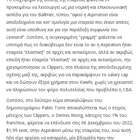
προκειμένω να λειτουργεί ως μια νομική και επικοινωνιακή
ασπίδα για τον Ballmer, τύπου “
αφού η
Aspiration
είναι
αποδεδειγμένα και κατ’ ομολογία μια εταιρεία που έκανε απάτες,
αυτή είναι υπεύθυνη και για την παράδοξη συμφωνία του
Leonard
”. Ωστόσο, η συγκεκριμένη “γραμμή” φαίνεται να
υποτιμά πως το διακύβευμα δεν είναι το αν η Aspiration ήταν
εταιρεία “ελαστική” σε αρχές και αντικείμενο, αλλά αν ακριβώς
επειδή ήταν εταιρεία “ελαστική” σε αρχές και αντικείμενο, την
χρησιμοποίησαν οι Clippers, στα πλαίσια της αποδεδειγμένης
σχέσης μαζί της, ακριβώς για να παρακάμψουν το salary cap
και να δώσουν έξτρα χρήματα στον Kawhi, χωρίς να χρειαστεί
να πληρώσουν τον φόρο πολυτελείας που προβλέπει η CBA.
Ωστόσο, στο δεύτερο κύμα αποκαλύψεων του
δημοσιογράφου Pablo Torre αποκαλύπτεται πως o έτερος
μέτοχος των Clippers, o Dennis Wong, κάτοχος του 1% του
franchise, φέρεται να επένδυσε στις 06 Δεκεμβριου του 2022,
$1,99 εκατ, στην Aspiration μέσω της εταιρείας του, ενώ αυτή
ήδη είχε αρχίσει να καταρρέει, μία βδομάδα πριν την