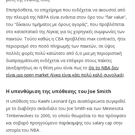
Επιπρόσθετα, το επιχείρημα που ενδέχεται να ακουστεί από
την πλευρά της NBPA είναι ενάντια στον όρο του “fair value”,
του “δίκαιου τιμήματος με όρους αγοράς”, που προβλέπεται
στο καταστατικό της Λίγκας για τις χορηγικές συμφωνίες των
παικτών. Τούτο καθώς η CBA προβλέπει max contracts, ήτοι
περιορισμό στο ποσό πληρωμής των παικτών, σε ύψος
πολλές φορές πολύ κατώτατο από ό,τι μια μη περιοριστική
διαπραγμάτευση ενδέχεται να επέφερε στους παίκτες
(ανεξαρτήτως αν η θέση μου είναι πως το
ότι το ΝΒΑ δεν
είναι μια open market Λίγκα είναι κάτι πολύ καλό συνολικά
).
H υπενθύμιση της υπόθεσης του Joe Smith
Η υπόθεση του Kawhi Leonard έχει αναπόφευκτα συγκριθεί
με το διαβόητο σκάνδαλο του Joe Smith και των Minnesota
Timberwolves το 2000, το οποίο θεωρείται το πιο πρόσφατο
και σοβαρό προηγούμενο παράκαμψης του salary cap στην
ιστορία του NBA .