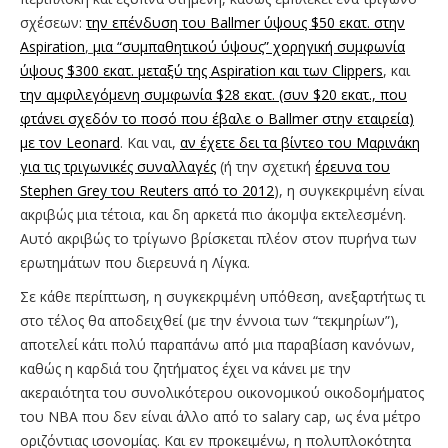
σχέσεων:
την επένδυση του Ballmer ύψους $50 εκατ. στην
Aspiration
,
μια “συμπαθητικού ύψους” χορηγική συμφωνία
ύψους $300 εκατ. μεταξύ της Aspiration και των Clippers
, και
την αμφιλεγόμενη συμφωνία $28 εκατ. (συν $20 εκατ., που
φτάνει σχεδόν το ποσό που έβαλε ο Ballmer στην εταιρεία)
με τον Leonard
. Και ναι,
αν έχετε δει τα βίντεο του Μαρινάκη
για τις τριγωνικές συναλλαγές
(ή την σχετική
έρευνα του
Stephen Grey του Reuters από το 2012
), η συγκεκριμένη είναι
ακριβώς μια τέτοια, και δη αρκετά πιο άκομψα εκτελεσμένη.
Αυτό ακριβώς το τρίγωνο βρίσκεται πλέον στον πυρήνα των
ερωτημάτων που διερευνά η Λίγκα.
Σε κάθε περίπτωση, η συγκεκριμένη υπόθεση, ανεξαρτήτως τι
στο τέλος θα αποδειχθεί (με την έννοια των “τεκμηρίων”),
αποτελεί κάτι πολύ παραπάνω από μια παραβίαση κανόνων,
καθώς η καρδιά του ζητήματος έχει να κάνει με την
ακεραιότητα του συνολικότερου οικονομικού οικοδομήματος
του NBA που δεν είναι άλλο από το salary cap, ως ένα μέτρο
οριζόντιας ισονομίας. Και εν προκειμένω, η πολυπλοκότητα