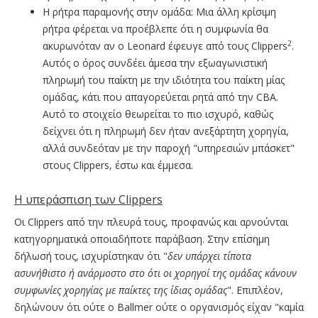
Η ρήτρα παραμονής στην ομάδα: Μια άλλη κρίσιμη
ρήτρα φέρεται να προέβλεπε ότι η συμφωνία θα
2
ακυρωνόταν αν ο Leonard έφευγε από τους Clippers
.
Αυτός ο όρος συνδέει άμεσα την εξωαγωνιστική
πληρωμή του παίκτη με την ιδιότητα του παίκτη μίας
ομάδας, κάτι που απαγορεύεται ρητά από την CBA.
Αυτό το στοιχείο θεωρείται το πιο ισχυρό, καθώς
δείχνει ότι η πληρωμή δεν ήταν ανεξάρτητη χορηγία,
αλλά συνδεόταν με την παροχή "υπηρεσιών μπάσκετ"
στους Clippers, έστω και έμμεσα.
Η υπεράσπιση των Clippers
Οι Clippers από την πλευρά τους, προφανώς και αρνούνται
κατηγορηματικά οποιαδήποτε παράβαση. Στην επίσημη
δήλωσή τους, ισχυρίστηκαν ότι "
δεν υπάρχει τίποτα
ασυνήθιστο ή ανάρμοστο στο ότι οι χορηγοί της ομάδας κάνουν
συμφωνίες χορηγίας με παίκτες της ίδιας ομάδας
". Επιπλέον,
δηλώνουν ότι ούτε ο Ballmer ούτε o οργανισμός είχαν "καμία