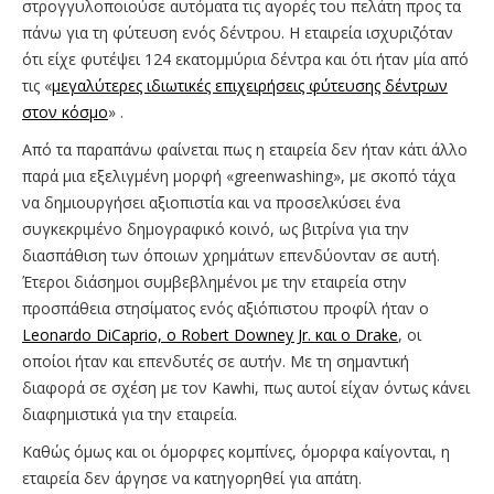
στρογγυλοποιούσε αυτόματα τις αγορές του πελάτη προς τα
πάνω για τη φύτευση ενός δέντρου. Η εταιρεία ισχυριζόταν
ότι είχε φυτέψει 124 εκατομμύρια δέντρα και ότι ήταν μία από
τις «
μεγαλύτερες ιδιωτικές επιχειρήσεις φύτευσης δέντρων
στον κόσμο
» .
Από τα παραπάνω φαίνεται πως η εταιρεία δεν ήταν κάτι άλλο
παρά μια εξελιγμένη μορφή «greenwashing», με σκοπό τάχα
να δημιουργήσει αξιοπιστία και να προσελκύσει ένα
συγκεκριμένο δημογραφικό κοινό, ως βιτρίνα για την
διασπάθιση των όποιων χρημάτων επενδύονταν σε αυτή.
Έτεροι διάσημοι συμβεβλημένοι με την εταιρεία στην
προσπάθεια στησίματος ενός αξιόπιστου προφίλ ήταν ο
Leonardo DiCaprio, ο Robert Downey Jr. και ο Drake
, οι
οποίοι ήταν και επενδυτές σε αυτήν. Με τη σημαντική
διαφορά σε σχέση με τον Kawhi, πως αυτοί είχαν όντως κάνει
διαφημιστικά για την εταιρεία.
Καθώς όμως και οι όμορφες κομπίνες, όμορφα καίγονται, η
εταιρεία δεν άργησε να κατηγορηθεί για απάτη.