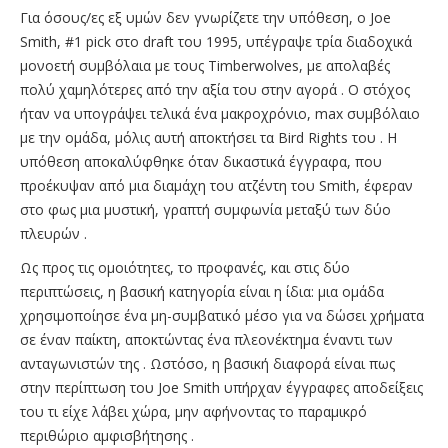
Για όσους/ες εξ υμών δεν γνωρίζετε την υπόθεση, ο Joe
Smith, #1 pick στο draft του 1995, υπέγραψε τρία διαδοχικά
μονοετή συμβόλαια με τους Timberwolves, με απολαβές
πολύ χαμηλότερες από την αξία του στην αγορά . Ο στόχος
ήταν να υπογράψει τελικά ένα μακροχρόνιο, max συμβόλαιο
με την ομάδα, μόλις αυτή αποκτήσει τα Bird Rights του . Η
υπόθεση αποκαλύφθηκε όταν δικαστικά έγγραφα, που
προέκυψαν από μια διαμάχη του ατζέντη του Smith, έφεραν
στο φως μια μυστική, γραπτή συμφωνία μεταξύ των δύο
πλευρών .
Ως προς τις ομοιότητες, το προφανές, και στις δύο
περιπτώσεις, η βασική κατηγορία είναι η ίδια: μια ομάδα
χρησιμοποίησε ένα μη-συμβατικό μέσο για να δώσει χρήματα
σε έναν παίκτη, αποκτώντας ένα πλεονέκτημα έναντι των
ανταγωνιστών της . Ωστόσο, η βασική διαφορά είναι πως
στην περίπτωση του Joe Smith υπήρχαν έγγραφες αποδείξεις
του τι είχε λάβει χώρα, μην αφήνοντας το παραμικρό
περιθώριο αμφισβήτησης .