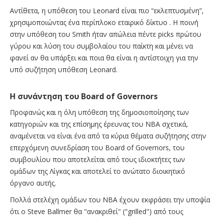
Αντίθετα, η υπόθεση του Leonard είναι πιο “εκλεπτυσμένη”,
χρησιμοποιώντας ένα περίπλοκο εταιρικό δίκτυο . Η ποινή
στην υπόθεση του Smith ήταν απώλεια πέντε picks πρώτου
γύρου και λύση του συμβολαίου του παίκτη και μένει να
φανεί αν θα υπάρξει και ποια θα είναι η αντίστοιχη για την
υπό συζήτηση υπόθεση Leonard.
Η συνάντηση του Board of Governors
Προφανώς και η όλη υπόθεση της δημοσιοποίησης των
κατηγοριών και της επίσημης έρευνας του NBA σχετικά,
αναμένεται να είναι ένα από τα κύρια θέματα συζήτησης στην
επερχόμενη συνεδρίαση του Board of Governors, του
συμβουλίου που αποτελείται από τους ιδιοκτήτες των
ομάδων της Λίγκας και αποτελεί το ανώτατο διοικητικό
όργανο αυτής.
Πολλά στελέχη ομάδων του NBA έχουν εκφράσει την υποψία
ότι ο Steve Ballmer θα "ανακριθεί" ("grilled") από τους