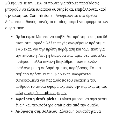
Σύμφωνα με την CBA, οι ποινές για τέτοιες παραβάσεις
μπορούν να
είναι ιδιαίτερα αυστηρές και επιβάλλονται κατά
την κρίση του Commissioner
. Αναφέρονται στο άρθρο
διάφορες πιθανές ποινές, οι οποίες μπορεί να εφαρμοστούν
σωρευτικά:
Πρόστιμο
: Μπορεί να επιβληθεί πρόστιμο έως και $6
εκατ. στην ομάδα. Άλλες πηγές αναφέρουν πρόστιμα
$4,5 εκατ. για την πρώτη παράβαση και $5,5 εκατ. για
την επόμενη. Αυτή η διαφορά στις τιμές δεν αποτελεί
αντίφαση, αλλά πιθανή διαβάθμιση των ποινών
ανάλογα με τη σοβαρότητα της παράβασης. Το πιο
σοβαρό πρόστιμο των $7,5 εκατ. αναφέρεται
συγκεκριμένα για παραβάσεις του section 2 του
άρθρου,
το οποίο αφορά ακριβώς την παράκαμψη του
salary cap μέσω τρίτων μερών
.
Αφαίρεση
draft
picks
: Η Λίγκα μπορεί να αφαιρέσει
ένα ή και περισσότερα draft picks από την ομάδα.
Ακύρωση συμβολαίου
: Δίνεται η δυνατότητα να