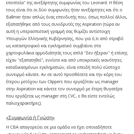
εποπτεία" της ανεξάρτητης συμφωνίας του Leonard. Η θέση
τους είναι ότι οι δύο συμφωνίες ήταν ανεξάρτητες και ότι ο
Ballmer ήταν απλώς ένας επενδυτής που, όπως πολλοί άλλοι,
εξαπατήθηκε από τους συνιδρυτές της Aspiration (τώρα αν
αυτή η υπερασπιστική γραμμή σας θυμίζει αντίστοιχη
Υπουργών Ελληνικής Κυβέρνησης, που για ό,τι από στραβό
ως καταστροφικό και εγκληματικό συμβαίνει στα
χαρτοφυλάκια αρμοδιάτητάς τους απλά "δεν ήξεραν" ή επίσης
είχαν "εξαπατηθεί", εννίοτε και από υποκριτικές ικανότητες
καταδικασμένων εγκληματιών, είναι επειδή πολύ εύστοχο
συνειρμό κάνατε. Αν σε αυτό προσθέσετε και την κόρη του
έτερου μετόχου των Clippers που εργαζόταν ως manager
στην Aspiration και κάνετε τον συνειρμό με έτερη θυγατέρα
που εργάζεται ως manager στη CVC, ε θα είστε εντελώς
παλιοχαρακτήρες).
«Συμφωνία ή Γνώση»
Η CBA απαγορεύει σε μια ομάδα να έχει οποιαδήποτε