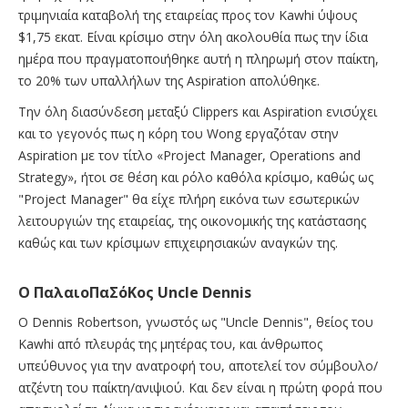
τριμηνιαία καταβολή της εταιρείας προς τον Kawhi ύψους
$1,75 εκατ. Είναι κρίσιμο στην όλη ακολουθία πως την ίδια
ημέρα που πραγματοποιήθηκε αυτή η πληρωμή στον παίκτη,
το 20% των υπαλλήλων της Aspiration απολύθηκε.
Την όλη διασύνδεση μεταξύ Clippers και Aspiration ενισύχει
και το γεγονός πως η κόρη του Wong εργαζόταν στην
Aspiration με τον τίτλο «Project Manager, Operations and
Strategy», ήτοι σε θέση και ρόλο καθόλα κρίσιμο, καθώς ως
"Project Manager" θα είχε πλήρη εικόνα των εσωτερικών
λειτουργιών της εταιρείας, της οικονομικής της κατάστασης
καθώς και των κρίσιμων επιχειρησιακών αναγκών της.
O ΠαλαιοΠαΣόΚος Uncle Dennis
Ο Dennis Robertson, γνωστός ως "Uncle Dennis", θείος του
Kawhi από πλευράς της μητέρας του, και άνθρωπος
υπεύθυνος για την ανατροφή του, αποτελεί τον σύμβουλο/
ατζέντη του παίκτη/ανιψιού. Και δεν είναι η πρώτη φορά που