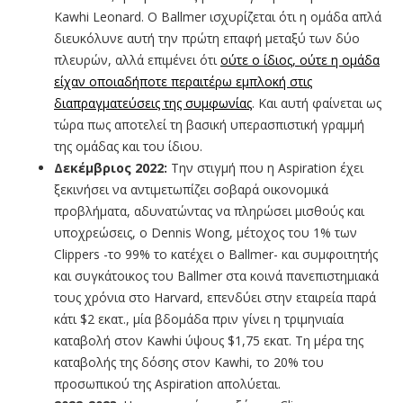
Kawhi Leonard. Ο Ballmer ισχυρίζεται ότι η ομάδα απλά
διευκόλυνε αυτή την πρώτη επαφή μεταξύ των δύο
πλευρών, αλλά επιμένει ότι
ούτε ο ίδιος, ούτε η ομάδα
είχαν οποιαδήποτε περαιτέρω εμπλοκή στις
διαπραγματεύσεις της συμφωνίας
. Και αυτή φαίνεται ως
τώρα πως αποτελεί τη βασική υπερασπιστική γραμμή
της ομάδας και του ίδιου.
Δεκέμβριος 2022:
Την στιγμή που η Aspiration έχει
ξεκινήσει να αντιμετωπίζει σοβαρά οικονομικά
προβλήματα, αδυνατώντας να πληρώσει μισθούς και
υποχρεώσεις, ο Dennis Wong, μέτοχος του 1% των
Clippers -το 99% το κατέχει ο Ballmer- και συμφοιτητής
και συγκάτοικος του Ballmer στα κοινά πανεπιστημιακά
τους χρόνια στο Harvard, επενδύει στην εταιρεία παρά
κάτι $2 εκατ., μία βδομάδα πριν γίνει η τριμηνιαία
καταβολή στον Kawhi ύψους $1,75 εκατ. Τη μέρα της
καταβολής της δόσης στον Kawhi, το 20% του
προσωπικού της Aspiration απολύεται.