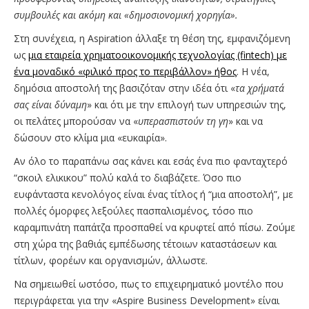
συμβουλές και ακόμη και «δημοσιονομική χορηγία».
Στη συνέχεια, η Aspiration άλλαξε τη θέση της, εμφανιζόμενη
ως
μια εταιρεία χρηματοοικονομικής τεχνολογίας (fintech) με
ένα μοναδικό «φιλικό προς το περιβάλλον» ήθος
. Η νέα,
δημόσια αποστολή της βασιζόταν στην ιδέα ότι «
τα χρήματά
σας είναι δύναμη
» και ότι με την επιλογή των υπηρεσιών της,
οι πελάτες μπορούσαν να «
υπερασπιστούν τη γη
» και να
δώσουν στο κλίμα μια «ευκαιρία».
Αν όλο το παραπάνω σας κάνει και εσάς ένα πιο φανταχτερό
“σκοιλ ελικικου” πολύ καλά το διαβάζετε. Όσο πιο
ευφάνταστα κενολόγος είναι ένας τίτλος ή “μια αποστολή”, με
πολλές όμορφες λεξούλες πασπαλισμένος, τόσο πιο
καραμπινάτη παπάτζα προσπαθεί να κρυφτεί από πίσω. Ζούμε
στη χώρα της βαθιάς εμπέδωσης τέτοιων καταστάσεων και
τίτλων, φορέων και οργανισμών, άλλωστε.
Να σημειωθεί ωστόσο, πως το επιχειρηματικό μοντέλο που
περιγράφεται για την «Aspire Business Development» είναι