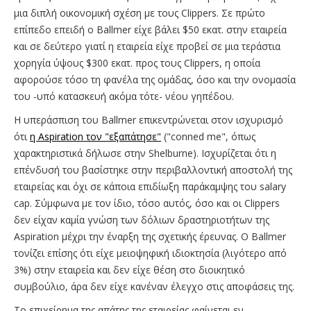
μια διπλή οικονομική σχέση με τους Clippers. Σε πρώτο
επίπεδο επειδή ο Ballmer είχε βάλει $50 εκατ. στην εταιρεία
και σε δεύτερο γιατί η εταιρεία είχε προβεί σε μια τεράστια
χορηγία ύψους $300 εκατ. προς τους Clippers, η οποία
αφορούσε τόσο τη φανέλα της ομάδας, όσο και την ονομασία
του -υπό κατασκευή ακόμα τότε- νέου γηπέδου.
Η υπεράσπιση του Ballmer επικεντρώνεται στον ισχυρισμό
ότι
η Aspiration τον "εξαπάτησε"
("conned me", όπως
χαρακτηριστικά δήλωσε στην Shelburne). Ισχυρίζεται ότι η
επένδυσή του βασίστηκε στην περιβαλλοντική αποστολή της
εταιρείας και όχι σε κάποια επιδίωξη παράκαμψης του salary
cap. Σύμφωνα με τον ίδιο, τόσο αυτός, όσο και οι Clippers
δεν είχαν καμία γνώση των δόλιων δραστηριοτήτων της
Aspiration μέχρι την έναρξη της σχετικής έρευνας. Ο Ballmer
τονίζει επίσης ότι είχε μειοψηφική ιδιοκτησία (λιγότερο από
3%) στην εταιρεία και δεν είχε θέση στο διοικητικό
συμβούλιο, άρα δεν είχε κανέναν έλεγχο στις αποφάσεις της.
Το επιχείρημα της απάτης της εταιρείας φαίνεται εν