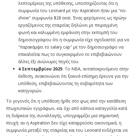
λεπτομέρειες της υπόθεσης, υποστηρίζοντας ότι η
συμφωνία του Leonard με την Aspiration ήταν μια "no-
show" συμφωνία $28 εκατ. Ένας φερόμενος ως πρώην
εργαζόμενος της εταιρείας δηλώνει με πειραγμένη
φωνή και καλυμμένη εμφάνιση στην εκπομπή του
δημοσιογράφου ότι η συμφωνία είχε σχεδιαστεί για να
"παρακάμψει το salary cap" με τον δημοσιογράφο να
επικαλείται πως το συγκεκριμένο το επιβεβαιώνουν
άλλες έξι ανώνυμες πηγές του.
4 Σεπτεμβρίου 2025
: Το NBA, ανταποκρινόμενο στην
έκθεση, ανακοινώνει ότι ξεκινά επίσημη έρευνα για την
υπόθεση, επιβεβαιώνοντας τη σοβαρότητα των
κατηγοριών.
Το γεγονός ότι η υπόθεση ήρθε στο φως από την κατάθεση
πτωχευτικών εγγράφων, και όχι από κάποια καταγγελία κατά
τη διάρκεια της συναλλαγής, υπογραμμίζει μια σημαντική
πτυχή: αν η Aspiration δεν είχε καταρρεύσει οικονομικά, η
συμφωνία μεταξύ της εταιρείας και του Leonard ενδέχεται να