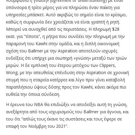
«συμφωνία ή γνώση» (
agreement
or
understanding
) με έναν
σπόνσορα ή τρίτο μέρος για να πληρώσει έναν παίκτη για
υπηρεσίες μπάσκετ. Αυτό ακριβώς το σημείο είναι το κρίσιμο,
καθώς η συμφωνία δεν χρειάζεται να είναι γραπτή ή ρητή.
Μπορεί να συναχθεί από τις περιστάσεις. Η πληρωμή $28
εκατ. για "τίποτα", η ρήτρα που συνδέει την πληρωμή με την
παραμονή του Kawhi στην ομάδα, και η διπλή οικονομική
σχέση του Ballmer με την Aspiration αποτελούν ισχυρές
ενδείξεις ότι υπήρχε μια σιωπηρή «γνώση» μεταξύ των τριών
μερών. Η δε εμπλοκή του έτερου μετόχου των Clippers,
Wong, με την απευθείας επένδυση στην Aspiration σε χρονική
στιγμή που η εταιρεία κατέρρεε και λίγο πριν γίνει καταβολή
παραπλήσιου ύψους δόσης προς τον Kawhi, κάνει ακόμα πιο
ευθεία την όποια σύνδεση.
Η έρευνα του NBA θα επιδιώξει να αποδείξει αυτή τη γνώση,
ανεξάρτητα από τους ισχυρισμούς του Ballmer για άγνοια, και
του ότι “απλώς τους έκανε τις συστάσεις και τους έφερε σε
επαφή τον Νοέμβρη του 2021”.