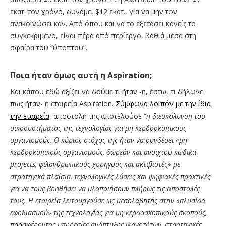
εκατ. τον χρόνο, δυνάμει $12 εκατ., για να μην τον
ανακοινώσει καν. Από όπου και να το εξετάσει κανείς το
συγκεκριμένο, είναι πέρα από περίεργο, βαθιά μέσα στη
σφαίρα του “ύποπτου”.
Ποια ήταν όμως αυτή η Aspiration;
Και κάπου εδώ αξίζει να δούμε τι ήταν -ή, έστω, τι δήλωνε
πως ήταν- η εταιρεία Aspiration.
Σύμφωνα λοιπόν με την ίδια
την εταιρεία
, αποστολή της αποτελούσε “
η διευκόλυνση του
οικοσυστήματος της τεχνολογίας για μη κερδοσκοπικούς
οργανισμούς. Ο κύριος στόχος της ήταν να συνδέσει «μη
κερδοσκοπικούς οργανισμούς, δωρεάν και ανοιχτού κώδικα
projects
, φιλανθρωπικούς χορηγούς και ακτιβιστές» με
στρατηγικά πλαίσια, τεχνολογικές λύσεις και ψηφιακές πρακτικές
για να τους βοηθήσει να υλοποιήσουν πλήρως τις αποστολές
τους. Η εταιρεία λειτουργούσε ως μεσολαβητής στην «αλυσίδα
εφοδιασμού» της τεχνολογίας για μη κερδοσκοπικούς σκοπούς,
προσφέροντας υπηρεσίες ανάπτυξης ικανοτήτων, στρατηγικές