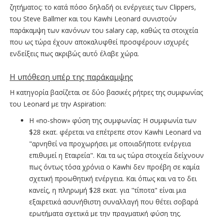
ζητήματος: το κατά πόσο δηλαδή οι ενέργειες των Clippers,
του Steve Ballmer και του Kawhi Leonard συνιστούν
παράκαμψη των κανόνων του salary cap, καθώς τα στοιχεία
που ως τώρα έχουν αποκαλυφθεί προσφέρουν ισχυρές
ενδείξεις πως ακριβώς αυτό έλαβε χώρα.
Η υπόθεση υπέρ της παράκαμψης
Η κατηγορία βασίζεται σε δύο βασικές ρήτρες της συμφωνίας
του Leonard με την Aspiration:
Η «no-show» φύση της συμφωνίας: Η συμφωνία των
$28 εκατ. φέρεται να επέτρεπε στον Kawhi Leonard να
"αρνηθεί να προχωρήσει με οποιαδήποτε ενέργεια
επιθυμεί η Εταιρεία". Και τα ως τώρα στοιχεία δείχνουν
πως όντως τόσα χρόνια ο Kawhi δεν προέβη σε καμία
σχετική προωθητική ενέργεια. Και όπως και να το δει
κανείς, η πληρωμή $28 εκατ. για "τίποτα" είναι μια
εξαιρετικά ασυνήθιστη συναλλαγή που θέτει σοβαρά
ερωτήματα σχετικά με την πραγματική φύση της.