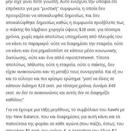
μην είχε γίνει ποτέ γνωστή. Αυτό ενισχύει την υποψία ότι
επρόκειτο για μια "μυστική" συμφωνία, η οποία δεν
προοριζόταν να αποκαλυφθεί δημοσίως. Και δεν
αποκαλύφθηκε δημοσίως καθώς η συμφωνία προέβλεπε πως
ο παίκτης θα λάμβανε χορηγία ύψους $28 εκατ. για τέσσερα
χρόνια, χωρίς καμία απολύτως υποχρέωση από πλευράς του
να κάνει το παραμικρό: ούτε να διαφημίσει την εταιρεία, ούτε
να κάνει καν ένα ρημαδοπόστ σε κάποιο μέσο κοινωνικής
δικτύωσης, ούτε καν ένα απλό repost/retweet. Τίποτα
απολύτως. Μάλιστα, ούτε η εταιρεία, ούτε ο παίκτης, δεν
είχαν ανακοινώσει καν τη μεταξύ τους συνεργασία. Και εξ ου
και το εύλογο και πιο κρίσιμο ερώτημα: “
γιατί να δίνεις σε
κάποιον διάσημο $28 εκατ. για τέσσερα χρόνια, δυνάμει $48
εκατ. αν δεν το ανακοινώνεις και αυτός δεν σε διαφημίζει
καθόλου
;”
Για να έχουμε μια τάξη μεγέθους, το συμβόλαιο του Kawhi με
την New Balance, που και διαφημίσεις για αυτή κάνει και τα
παπούτσια της φοράει σε κάθε αγώνα (που παίζει, έστω), του
αποφέρει $5 εκατ. τον χρόνο. Ε, η Aspiration του έδινε $7