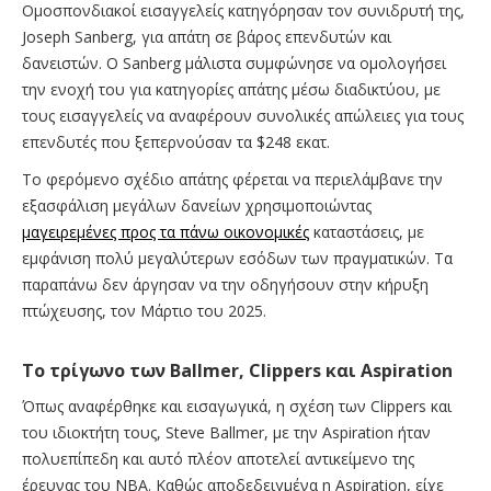
Ομοσπονδιακοί εισαγγελείς κατηγόρησαν τον συνιδρυτή της,
Joseph Sanberg, για απάτη σε βάρος επενδυτών και
δανειστών. Ο Sanberg μάλιστα συμφώνησε να ομολογήσει
την ενοχή του για κατηγορίες απάτης μέσω διαδικτύου, με
τους εισαγγελείς να αναφέρουν συνολικές απώλειες για τους
επενδυτές που ξεπερνούσαν τα $248 εκατ.
Το φερόμενο σχέδιο απάτης φέρεται να περιελάμβανε την
εξασφάλιση μεγάλων δανείων χρησιμοποιώντας
μαγειρεμένες προς τα πάνω οικονομικές
καταστάσεις, με
εμφάνιση πολύ μεγαλύτερων εσόδων των πραγματικών. Τα
παραπάνω δεν άργησαν να την οδηγήσουν στην κήρυξη
πτώχευσης, τον Μάρτιο του 2025.
Το τρίγωνο των Ballmer, Clippers και Aspiration
Όπως αναφέρθηκε και εισαγωγικά, η σχέση των Clippers και
του ιδιοκτήτη τους, Steve Ballmer, με την Aspiration ήταν
πολυεπίπεδη και αυτό πλέον αποτελεί αντικείμενο της
έρευνας του NBA. Καθώς αποδεδειγμένα η Aspiration, είχε