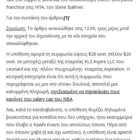
franchise στις ΗΠΑ, τον Steve Ballmer.
Για τον συντάκτη του άρθρου
[1]
Σημείωση:
Το άρθρο ανανεώθηκε στις 12.09,
τρεις μέρες μετά
την αρχική του δημοσίευση, με τα νέα στοιχεία που
αποκαλύφθηκαν.
Η υπόθεση αφορά τη συμφωνία ύψους $28 εκατ. (πλέον $20
εκατ. σε μετοχές) μεταξύ της εταιρείας KL2 Aspire LLC του
Leonard και της -πλέον πτωχευμένης- εταιρείας Aspiration. Η
κεντρική κατηγορία είναι ότι αυτή η συμφωνία, που
περιγράφεται ως μια «no-show» δουλειά, αποτελεί μια
καλυμμένη πληρωμή,
σχεδιασμένη να παρακάμψει τους
κανόνες του salary cap του NBA
.
Ναι, καλά το καταλαβαίνετε, η υπόθεση θυμίζει δηλωμένα
βοσκοτόπια για κοπάδια που δεν υπήρχαν, ήτοι εκατομμύρια
που έλαβε ο Kawhi έναντι του απολύτως τίποτα. Πέρα από
τον όποιον χαβά (ή και όχι ωστόσο), η υπόθεση είναι αρκετά
περίπλοκη και έξυπνα στημένη, καθώς εμπλέκει ένα τρίγωνο