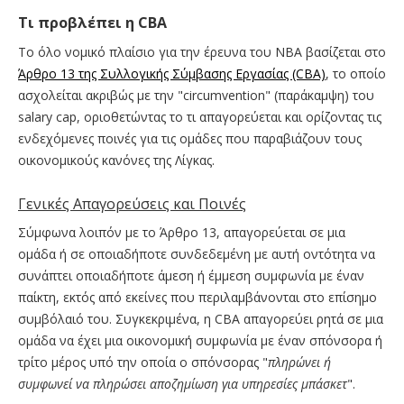
Τι προβλέπει η CBA
Το όλο νομικό πλαίσιο για την έρευνα του NBA βασίζεται στο
Άρθρο 13 της Συλλογικής Σύμβασης Εργασίας (CBA)
, το οποίο
ασχολείται ακριβώς με την "circumvention" (παράκαμψη) του
salary cap, οριοθετώντας το τι απαγορεύεται και ορίζοντας τις
ενδεχόμενες ποινές για τις ομάδες που παραβιάζουν τους
οικονομικούς κανόνες της Λίγκας.
Γενικές Απαγορεύσεις και Ποινές
Σύμφωνα λοιπόν με το Άρθρο 13, απαγορεύεται σε μια
ομάδα ή σε οποιαδήποτε συνδεδεμένη με αυτή οντότητα να
συνάπτει οποιαδήποτε άμεση ή έμμεση συμφωνία με έναν
παίκτη, εκτός από εκείνες που περιλαμβάνονται στο επίσημο
συμβόλαιό του. Συγκεκριμένα, η CBA απαγορεύει ρητά σε μια
ομάδα να έχει μια οικονομική συμφωνία με έναν σπόνσορα ή
τρίτο μέρος υπό την οποία ο σπόνσορας "
πληρώνει ή
συμφωνεί να πληρώσει αποζημίωση για υπηρεσίες μπάσκετ
".