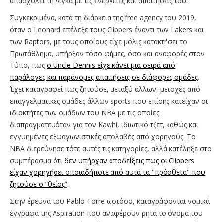
απασχολεί τη Λίγκα με τις ενέργειες και απαιτήσεις του.
Συγκεκριμένα, κατά τη διάρκεια της free agency του 2019,
όταν ο Leonard επέλεξε τους Clippers έναντι των Lakers και
των Raptors, με τους οποίους είχε μόλις κατακτήσει το
Πρωτάθλημα, υπήρξαν τόσο φήμες, όσο και αναφορές στον
Τύπο, πως
ο Uncle Dennis είχε κάνει μια σειρά από
παράλογες και παράνομες απαιτήσεις σε διάφορες ομάδες
.
Έχει καταγραφεί πως ζητούσε, μεταξύ άλλων, μετοχές από
επαγγελματικές ομάδες άλλων sports που επίσης κατείχαν οι
ιδιοκτήτες των ομάδων του ΝΒΑ με τις οποίες
διαπραγματευόταν για τον Kawhi, ιδιωτικό τζετ, καθώς και
εγγυημένες εξωαγωνιστικές απολαβές από χορηγούς. Το
NBA διερεύνησε τότε αυτές τις κατηγορίες, αλλά κατέληξε στο
συμπέρασμα ότι
δεν υπήρχαν αποδείξεις πως οι Clippers
είχαν χορηγήσει οποιαδήποτε από αυτά τα "πρόσθετα" που
ζητούσε ο “θείος
”
.
Στην έρευνα του Pablo Torre ωστόσο, καταγράφονται νομικά
έγγραφα της Aspiration που αναφέρουν ρητά το όνομα του