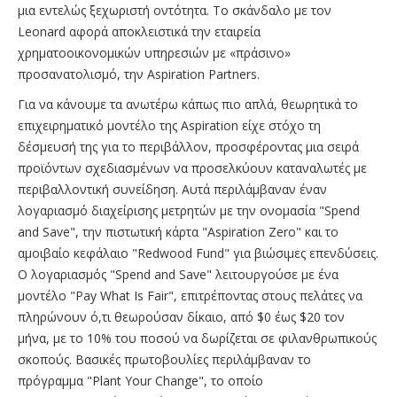
μια εντελώς ξεχωριστή οντότητα. Το σκάνδαλο με τον
Leonard αφορά αποκλειστικά την εταιρεία
χρηματοοικονομικών υπηρεσιών με «πράσινο»
προσανατολισμό, την Aspiration Partners.
Για να κάνουμε τα ανωτέρω κάπως πιο απλά, θεωρητικά το
επιχειρηματικό μοντέλο της Aspiration είχε στόχο τη
δέσμευσή της για το περιβάλλον, προσφέροντας μια σειρά
προϊόντων σχεδιασμένων να προσελκύουν καταναλωτές με
περιβαλλοντική συνείδηση. Αυτά περιλάμβαναν έναν
λογαριασμό διαχείρισης μετρητών με την ονομασία "Spend
and Save", την πιστωτική κάρτα "Aspiration Zero" και το
αμοιβαίο κεφάλαιο "Redwood Fund" για βιώσιμες επενδύσεις.
Ο λογαριασμός "Spend and Save" λειτουργούσε με ένα
μοντέλο "Pay What Is Fair", επιτρέποντας στους πελάτες να
πληρώνουν ό,τι θεωρούσαν δίκαιο, από $0 έως $20 τον
μήνα, με το 10% του ποσού να δωρίζεται σε φιλανθρωπικούς
σκοπούς. Βασικές πρωτοβουλίες περιλάμβαναν το
πρόγραμμα "Plant Your Change", το οποίο