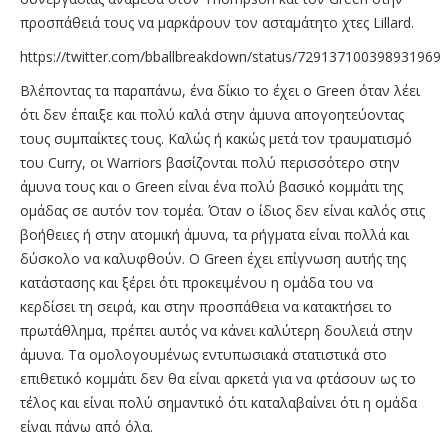
προσπάθειά τους να μαρκάρουν τον ασταμάτητο χτες Lillard.
https://twitter.com/bballbreakdown/status/729137100398931969
Βλέποντας τα παραπάνω, ένα δίκιο το έχει ο Green όταν λέει
ότι δεν έπαιξε και πολύ καλά στην άμυνα απογοητεύοντας
τους συμπαίκτες τους. Καλώς ή κακώς μετά τον τραυματισμό
του Curry, οι Warriors βασίζονται πολύ περισσότερο στην
άμυνα τους και ο Green είναι ένα πολύ βασικό κομμάτι της
ομάδας σε αυτόν τον τομέα. Όταν ο ίδιος δεν είναι καλός στις
βοήθειες ή στην ατομική άμυνα, τα ρήγματα είναι πολλά και
δύσκολο να καλυφθούν. O Green έχει επίγνωση αυτής της
κατάστασης και ξέρει ότι προκειμένου η ομάδα του να
κερδίσει τη σειρά, και στην προσπάθεια να κατακτήσει το
πρωτάθλημα, πρέπει αυτός να κάνει καλύτερη δουλειά στην
άμυνα. Τα ομολογουμένως εντυπωσιακά στατιστικά στο
επιθετικό κομμάτι δεν θα είναι αρκετά για να φτάσουν ως το
τέλος και είναι πολύ σημαντικό ότι καταλαβαίνει ότι η ομάδα
είναι πάνω από όλα.