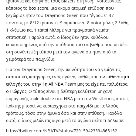
τρίποντα και οδήγησε τους Blazers στη νίκη. Κοιτάζοντας
κάποιος το
box score
, μια ακόμα ατομική επίδοση που
ξεχώρισε ήταν του Draymond Green που "έγραψε" 37
πόντους με 8/12 τρίποντα, 9 ριμπάουντ, 8 ασίστ μόλις 2 λάθη,
1 κλέψιμο και 1 τάπα! Μιλάμε για πραγματικά γεμάτη
στατιστική. Παρόλα αυτά, ο ίδιος δεν ήταν καθόλου
ικανοποιημένος από την απόδοση του σε βαθμό που να λέει
στη συνέντευξη τύπου μετά τον αγώνα ότι ήταν από τα
χειρότερά του παιχνίδια.
Για τον Draymond Green, την ικανότητα του να γεμίζει τις
στατιστικές κατηγορίες ενός αγώνα, καθώς και
την πιθανότητα
εκλογής του στην 1η All NBA Team μας τα είχε πει παλιότερα
ο Γιώργος
. Ο τύπος είναι η δεύτερη καλύτερη μηχανή
παραγωγής triple double στο ΝΒΑ μετά τον Westbrook, και ως
παίκτης μπορεί να κυριαρχήσει στο παιχνίδι με πολλούς
τρόπους, τόσο στην άμυνα όσο και στην επίθεση. Παρόλα
αυτά, ο ίδιος μιλώντας λίγο μετά το αγώνα δείτε τι δήλωσε:
https://twitter.com/NBATV/status/729159423394865152