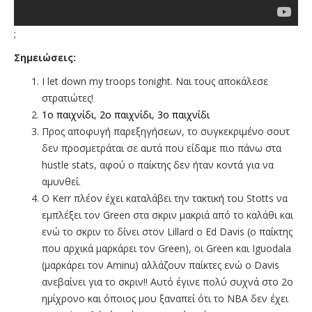
;
Σημειώσεις:
I let down my troops tonight. Ναι τους αποκάλεσε
στρατιώτες!
1ο παιχνίδι
,
2ο παιχνίδι
,
3ο παιχνίδι
Προς αποφυγή παρεξηγήσεων, το συγκεκριμένο σουτ
δεν προσμετράται σε αυτά που είδαμε πιο πάνω στα
hustle stats, αφού ο παίκτης δεν ήταν κοντά για να
αμυνθεί.
Ο Kerr πλέον έχει καταλάβει την τακτική του Stotts να
εμπλέξει τον Green στα σκριν μακριά από το καλάθι και
ενώ το σκριν το δίνει στον Lillard o Ed Davis (ο παίκτης
που αρχικά μαρκάρει τον Green), οι Green και Iguodala
(μαρκάρει τον Aminu) αλλάζουν παίκτες ενώ ο Davis
ανεβαίνει για το σκριν!! Αυτό έγινε πολύ συχνά στο 2ο
ημίχρονο και όποιος μου ξαναπεί ότι το ΝΒΑ δεν έχει