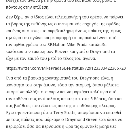
έλεγχε τον αγώνα με την άμυνα του και παρά τους μόλις 2
πόντους στην επίθεση.
Δεν ξέρω αν ο ίδιος είναι τελειομανής ή του αρέσει να παίρνει
το βάρος της ευθύνης ως ο πνευματικός αρχηγός της ομάδας
και ένας από τους πιο ακριβοπληρωμένους παίκτες της, όμως
την ώρα του αγώνα και με αφορμή το παρακάτω tweet από
τον αρθρογράφο του SBNation Mike Prada κατάλαβα
καλύτερα την τακτική των Blazers και γιατί ο Draymond τα
είχε με τον εαυτό του μετά το τέλος του αγώνα.
https://twitter.com/MikePradaSBN/status/729123333422366720
Ένα από τα βασικά χαρακτηριστικά του Draymond είναι η
ικανότητα του στην άμυνα, τόσο την ατομική, όπου μάλιστα
μπορεί να αλλάζει στα σκριν και να μαρκάρει καλύτερα από
τον καθένα τους αντίπαλους παίκτες και στις 5 θέσεις, όσο και
στις βοήθειες που δίνει ως παίκτης της αδύναμης πλευράς.
Έχω την εντύπωση ότι ο Terry Stotts, αποφάσισε να επιτεθεί
με τους παίκτες που μάρκαρε ο Draymond Green έτσι ώστε να
περιορίσει όσο θα περνούσε η ώρα τις αμυντικές βοήθειες