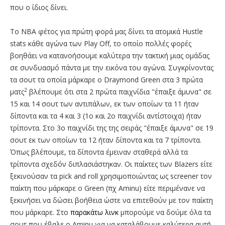
που ο ίδιος δίνει.
Το ΝΒΑ φέτος για πρώτη φορά μας δίνει τα ατομικά Hustle
stats κάθε αγώνα των Play Off, το οποίο πολλές φορές
βοηθάει να κατανοήσουμε καλύτερα την τακτική μιας ομάδας
σε συνδυασμό πάντα με την εικόνα του αγώνα. Συγκρίνοντας
τα σουτ τα οποία μάρκαρε ο Draymond Green στα 3 πρώτα
2
ματς
βλέπουμε ότι στα 2 πρώτα παιχνίδια "έπαιξε άμυνα" σε
15 και 14 σουτ των αντιπάλων, εκ των οποίων τα 11 ήταν
δίποντα και τα 4 και 3 (1ο και 2ο παιχνίδι αντίστοιχα) ήταν
τρίποντα. Στο 3ο παιχνίδι της της σειράς "έπαιξε άμυνα" σε 19
σουτ εκ των οποίων τα 12 ήταν δίποντα και τα 7 τρίποντα.
Όπως βλέπουμε, τα δίποντα έμειναν σταθερά αλλά τα
τρίποντα σχεδόν διπλασιάστηκαν. Οι παίκτες των Blazers είτε
ξεκινούσαν τα pick and roll χρησιμοποιώντας ως screener τον
παίκτη που μάρκαρε ο Green (πχ Aminu) είτε περιμένανε να
ξεκινήσει να δώσει βοήθεια ώστε να επιτεθούν με τον παίκτη
που μάρκαρε. Στο
παρακάτω λινκ
μπορούμε να δούμε όλα τα
σουτ που έβαλε ο Aminu για να καταλάβουμε καλύτερα αυτή