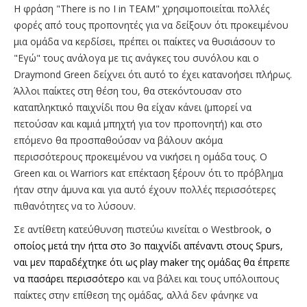
Η φράση "There is no I in TEAM" χρησιμοποιείται πολλές
φορές από τους προπονητές για να δείξουν ότι προκειμένου
μια ομάδα να κερδίσει, πρέπει οι παίκτες να θυσιάσουν το
"Εγώ" τους ανάλογα με τις ανάγκες του συνόλου και ο
Draymond Green δείχνει ότι αυτό το έχει κατανοήσει πλήρως.
Άλλοι παίκτες στη θέση του, θα στεκόντουσαν στο
καταπληκτικό παιχνίδι που θα είχαν κάνει (μπορεί να
πετούσαν και καμιά μπηχτή για τον προπονητή) και στο
επόμενο θα προσπαθούσαν να βάλουν ακόμα
περισσότερους προκειμένου να νικήσει η ομάδα τους. Ο
Green και οι Warriors κατ επέκταση ξέρουν ότι το πρόβλημα
ήταν στην άμυνα και για αυτό έχουν πολλές περισσότερες
πιθανότητες να το λύσουν.
Σε αντίθετη κατεύθυνση πιστεύω κινείται ο Westbrook,
ο
οποίος μετά την ήττα στο 3ο παιχνίδι απέναντι στους Spurs,
ναι μεν παραδέχτηκε ότι ως play maker της ομάδας θα έπρεπε
να πασάρει περισσότερο
και να βάλει και τους υπόλοιπους
παίκτες στην επίθεση της ομάδας, αλλά δεν φάνηκε να