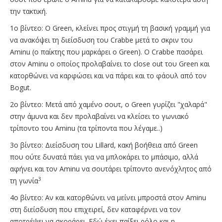
την τακτική.
1o βίντεο: Ο Green, κλείνει προς στιγμή τη βασική γραμμή για
να ανακόψει τη διείσδυση του Crabbe μετά το σκριν του
Aminu (ο παίκτης που μαρκάρει ο Green). O Crabbe πασάρει
στον Aminu ο οποίος προλαβαίνει το close out του Green και
κατορθώνει να καρφώσει και να πάρει και το φάουλ από τον
Bogut.
2o βίντεο: Μετά από χαμένο σουτ, ο Green γυρίζει "χαλαρά"
στην άμυνα και δεν προλαβαίνει να κλείσει το γωνιακό
τρίποντο του Aminu (τα τρίποντα που λέγαμε..)
3ο βίντεο: Διείσδυση του Lillard, κακή βοήθεια από Green
που ούτε δυνατά πάει για να μπλοκάρει το μπάσιμο, αλλά
αφήνει και τον Aminu να σουτάρει τρίποντο ανενόχλητος από
3
τη γωνία
4o βίντεο: Αν και κατορθώνει να μείνει μπροστά στον Aminu
στη διείσδυση που επιχειρεί, δεν καταφέρνει να τον
αποτρέψει να σκοράρει. Εδώ έχει παίξει ρόλο και η