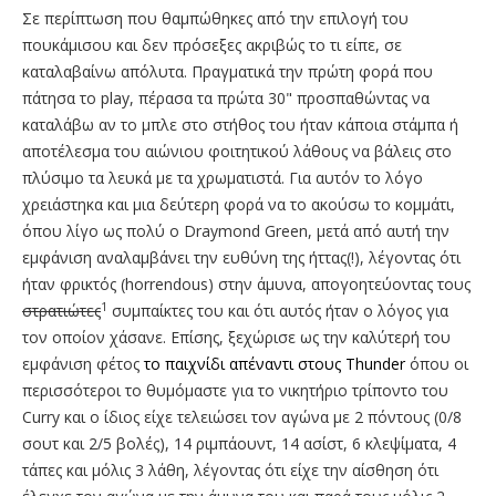
Σε περίπτωση που θαμπώθηκες από την επιλογή του
πουκάμισου και δεν πρόσεξες ακριβώς το τι είπε, σε
καταλαβαίνω απόλυτα. Πραγματικά την πρώτη φορά που
πάτησα το play, πέρασα τα πρώτα 30" προσπαθώντας να
καταλάβω αν το μπλε στο στήθος του ήταν κάποια στάμπα ή
αποτέλεσμα του αιώνιου φοιτητικού λάθους να βάλεις στο
πλύσιμο τα λευκά με τα χρωματιστά. Για αυτόν το λόγο
χρειάστηκα και μια δεύτερη φορά να το ακούσω το κομμάτι,
όπου λίγο ως πολύ ο Draymond Green, μετά από αυτή την
εμφάνιση αναλαμβάνει την ευθύνη της ήττας(!), λέγοντας ότι
ήταν φρικτός (horrendous) στην άμυνα, απογοητεύοντας τους
1
στρατιώτες
συμπαίκτες του και ότι αυτός ήταν ο λόγος για
τον οποίον χάσανε. Επίσης, ξεχώρισε ως την καλύτερή του
εμφάνιση φέτος
το παιχνίδι απέναντι στους Thunder
όπου οι
περισσότεροι το θυμόμαστε για το νικητήριο τρίποντο του
Curry και ο ίδιος είχε τελειώσει τον αγώνα με 2 πόντους (0/8
σουτ και 2/5 βολές), 14 ριμπάουντ, 14 ασίστ, 6 κλεψίματα, 4
τάπες και μόλις 3 λάθη, λέγοντας ότι είχε την αίσθηση ότι