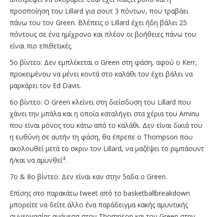
προσποίηση του Lillard για σουτ 3 πόντων, που τραβάει
πάνω του τον Green. Βλέπεις ο Lillard έχει ήδη βάλει 25
πόντους σε ένα ημίχρονο και πλέον οι βοήθειες πάνω του
είναι πιο επιθετικές.
5ο βίντεο: Δεν εμπλέκεται ο Green στη φάση, αφού ο Kerr,
προκειμένου να μένει κοντά στο καλάθι τον έχει βάλει να
μαρκάρει τον Ed Davis.
6ο βίντεο: Ο Green κλείνει στη διείσδυση του Lillard που
χάνει την μπάλα και η οποία καταλήγει στα χέρια του Aminu
που είναι μόνος του κάτω από το καλάθι. Δεν είναι δικιά του
η ευθύνη σε αυτήν τη φάση, θα έπρεπε ο Thompson που
ακολουθεί μετά το σκριν τον Lillard, να μαζέψει το ριμπάουντ
4
ή/και να αμυνθεί
.
7o & 8o βίντεο: Δεν είναι καν στην 5αδα ο Green.
Επίσης στο παρακάτω tweet από το basketballbreakdown
μπορείτε να δείτε άλλο ένα παράδειγμα κακής αμυντικής
συνεργασίας ανάμεσα στον Thompson και τον Green στην