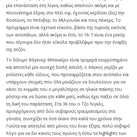
μία επανάσταση στη λίγκα, καθώς απειλούν ακόμη και με
πλεονέκτημα έδρας στα πλέι-οφ, έχοντας κερδίσει (δις) την
Βοστώνη, το Ντένβερ, το Μιλγουόκι και τους Λέικερς. Το
πρόγραμμα είναι σχετικά εύκολο, βάσει της τωρινής εικόνας
των αντιπάλων, αλλά ακόμη κι έτσι, το 16-7 είναι ένα ρεκόρ
που σίγουρα δεν ήταν εύκολα προβλέψιμο πριν την έναρξη
της σεζόν.
Το δίδυμο Βάγκνερ-Μπανκέρο είναι τρομερά ισορροπημένο
και αποτελεί μία συνεχή διπλή απειλή, ο πάγκος γεμίζει με
ρολίστες κάθε είδους, που προσαρμόζεται στον αντίπαλο και
υπάρχουν στιγμές που όλα μοιάζουν να δουλεύουν για να
κάνει το κομμάτι του ο μεγαλύτερος σε ηλικία παίκτης του
ρόστερ και να δώσει (σε κάθε ματς, καθώς έχει παίξει σε όλα)
τη δική του παράσταση. Στα 36 του ο Τζο Ίνγκλς,
προερχόμενος από δύο σοβαρούς τραυματισμούς στα
γόνατα, συνεχίζει τα όσα έκανε στα καλά του χρόνια στην
Γιούτα και αποτελεί από μόνος του έναν έξτρα, πολύ σοβαρό
λόγο για να δει κανείς τους αγώνες ή έστω τα highlights των