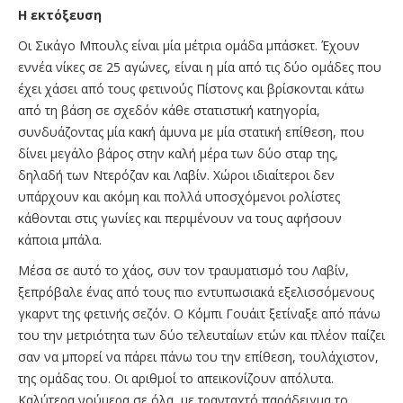
Η εκτόξευση
Οι Σικάγο Μπουλς είναι μία μέτρια ομάδα μπάσκετ. Έχουν
εννέα νίκες σε 25 αγώνες, είναι η μία από τις δύο ομάδες που
έχει χάσει από τους φετινούς Πίστονς και βρίσκονται κάτω
από τη βάση σε σχεδόν κάθε στατιστική κατηγορία,
συνδυάζοντας μία κακή άμυνα με μία στατική επίθεση, που
δίνει μεγάλο βάρος στην καλή μέρα των δύο σταρ της,
δηλαδή των Ντερόζαν και Λαβίν. Χώροι ιδιαίτεροι δεν
υπάρχουν και ακόμη και πολλά υποσχόμενοι ρολίστες
κάθονται στις γωνίες και περιμένουν να τους αφήσουν
κάποια μπάλα.
Μέσα σε αυτό το χάος, συν τον τραυματισμό του Λαβίν,
ξεπρόβαλε ένας από τους πιο εντυπωσιακά εξελισσόμενους
γκαρντ της φετινής σεζόν. Ο Κόμπι Γουάιτ ξετίναξε από πάνω
του την μετριότητα των δύο τελευταίων ετών και πλέον παίζει
σαν να μπορεί να πάρει πάνω του την επίθεση, τουλάχιστον,
της ομάδας του. Οι αριθμοί το απεικονίζουν απόλυτα.
Καλύτερα νούμερα σε όλα, με τρανταχτό παράδειγμα το