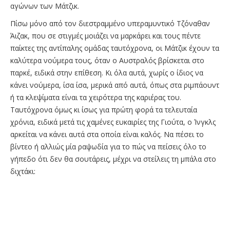
αγώνων των Μάτζικ.
Πίσω μόνο από τον διεστραμμένο υπεραμυντικό Τζόναθαν
Άιζακ, που σε στιγμές μοιάζει να μαρκάρει και τους πέντε
παίκτες της αντίπαλης ομάδας ταυτόχρονα, οι Μάτζικ έχουν τα
καλύτερα νούμερα τους, όταν ο Αυστραλός βρίσκεται στο
παρκέ, ειδικά στην επίθεση. Κι όλα αυτά, χωρίς ο ίδιος να
κάνει νούμερα, ίσα ίσα, μερικά από αυτά, όπως στα ριμπάουντ
ή τα κλεψίματα είναι τα χειρότερα της καριέρας του.
Ταυτόχρονα όμως κι ίσως για πρώτη φορά τα τελευταία
χρόνια, ειδικά μετά τις χαμένες ευκαιρίες της Γιούτα, ο Ίνγκλς
αρκείται να κάνει αυτά στα οποία είναι καλός. Να πέσει το
βίντεο ή αλλιώς μία ραψωδία για το πώς να πείσεις όλο το
γήπεδο ότι δεν θα σουτάρεις, μέχρι να στείλεις τη μπάλα στο
διχτάκι: