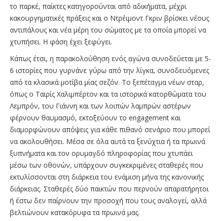
το παρκέ, παίκτες κατηγορούνται από αδικήματα, μέχρι
κακουργηματικές πράξεις και ο Ντρέιμοντ Γκριν βρίσκει νέους
αντιπάλους και νέα μέρη του σώματος με τα οποία μπορεί να
χτυπήσει. Η φάση έχει ξεφύγει.
Κάπως έτσι, η παρακολούθηση ενός αγώνα συνοδεύεται με 5-
6 ιστορίες που γυρνάνε γύρω από την λίγκα, συνοδευόμενες
από τα κλασικά μοτίβα μίας σεζόν. Το ξεπέταγμα νέων σταρ,
όπως ο Ταϊρίς Χαλιμπέρτον και τα ιστορικά κατορθώματα του
Λεμπρόν, του Γιάννη και των λοιπών λαμπρών αστέρων
φέρνουν θαυμασμό, εκτοξεύουν το engagement και
διαμορφώνουν απόψεις για κάθε πιθανό σενάριο που μπορεί
να ακολουθήσει. Μέσα σε όλα αυτά τα ξενύχτια ή τα πρωινά
ξυπνήματα και τον ορυμαγδό πληροφορίας που χτυπάει
μέσω των οθονών, υπάρχουν συγκεκριμένες σταθερές που
εκτυλίσσονται στη διάρκεια του ενάμιση μήνα της κανονικής
διάρκειας. Σταθερές δύο παικτών που περνούν απαρατήρητοι
ή έστω δεν παίρνουν την προσοχή που τους αναλογεί, αλλά
βελτιώνουν κατακόρυφα τα πρωινά μας.