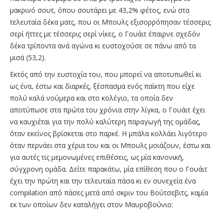
μακρινό σουτ, όπου σουτάρει με 43,2% φέτος, ενώ στα
τελευταία δέκα ματς, που οι Μπουλς εξισορρόπησαν τέσσερις
σερί ήττες με τέσσερις σερί νίκες, ο Γουάιτ έπαιρνε σχεδόν
δέκα τρίποντα ανά αγώνα κι ευστοχούσε σε πάνω από τα
μισά (53,2).
Εκτός από την ευστοχία του, που μπορεί να αποτυπωθεί κι
ως ένα, έστω και διαρκές, ξέσπασμα ενός παίκτη που είχε
πολύ καλά νούμερα και στο κολέγιο, τα οποία δεν
αποτύπωσε στα πρώτα του χρόνια στην λίγκα, ο Γουάιτ έχει
να καυχιέται για την πολύ καλύτερη παραγωγή της ομάδας,
όταν εκείνος βρίσκεται στο παρκέ. Η μπάλα κολλάει λιγότερο
όταν περνάει στα χέρια του και οι Μπουλς μοιάζουν, έστω και
για αυτές τις μεμονωμένες επιθέσεις, ως μία κανονική,
σύγχρονη ομάδα. Δείτε παρακάτω, μία επίθεση που ο Γουάιτ
έχει την πρώτη και την τελευταία πάσα κι εν συνεχεία ένα
compilation από πάσες μετά από σκριν του Βούτσεβιτς, καμία
εκ των οποίων δεν καταλήγει στον Μαυροβούνιο: