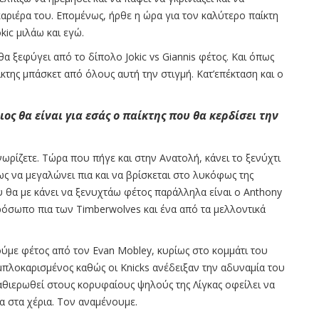
καριέρα του. Επομένως, ήρθε η ώρα για τον καλύτερο παίκτη
kic μιλάω και εγώ.
 ξεφύγει από το δίπολο Jokic vs Giannis φέτος. Και όπως
ίκτης μπάσκετ από όλους αυτή την στιγμή. Κατ’επέκταση και ο
ιος θα είναι για εσάς ο παίκτης που θα κερδίσει την
ωρίζετε. Τώρα που πήγε και στην Ανατολή, κάνει το ξενύχτι
ως να μεγαλώνει πια και να βρίσκεται στο λυκόφως της
υ θα με κάνει να ξενυχτάω φέτος παράλληλα είναι ο Anthony
πρόσωπο πια των Timberwolves και ένα από τα μελλοντικά
δούμε φέτος από τον Evan Mobley, κυρίως στο κομμάτι του
 μπλοκαρισμένος καθώς οι Knicks ανέδειξαν την αδυναμία του
αθιερωθεί στους κορυφαίους ψηλούς της Λίγκας οφείλει να
λα στα χέρια. Τον αναμένουμε.