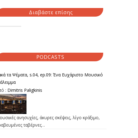
Διαβάστε επίσης
PODCASTS
κά τα Ψέματα, s.04, ep.09: Ένα Ευχάριστο Μουσικό
ιάλειμμα
πό :
Dimitris Paligkinis
υσικές ανησυχίες, άκυρες σκέψεις, λίγο κράξιμο,
ραβευμένες ταβέρνες…