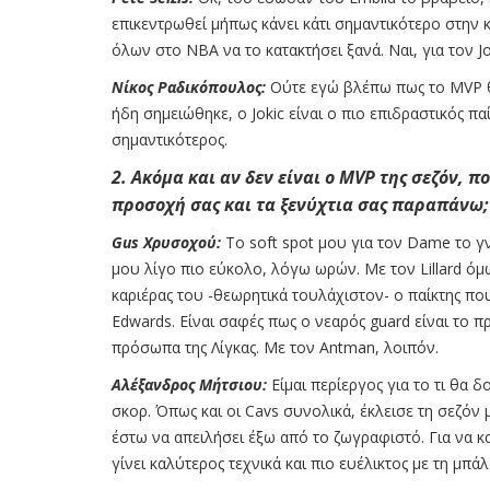
επικεντρωθεί μήπως κάνει κάτι σημαντικότερο στην 
όλων στο ΝΒΑ να το κατακτήσει ξανά. Ναι, για τον Jo
Νίκος Ραδικόπουλος:
Ούτε εγώ βλέπω πως το MVP θα
ήδη σημειώθηκε, ο Jokic είναι ο πιο επιδραστικός πα
σημαντικότερος.
2. Ακόμα και αν δεν είναι ο MVP της σεζόν, πο
προσοχή σας και τα ξενύχτια σας παραπάνω;
Gus Χρυσοχού:
Το soft spot μου για τον Dame το γν
μου λίγο πιο εύκολο, λόγω ωρών. Με τον Lillard όμ
καριέρας του -θεωρητικά τουλάχιστον- ο παίκτης πο
Edwards. Είναι σαφές πως ο νεαρός guard είναι το 
πρόσωπα της Λίγκας. Με τον Antman, λοιπόν.
Αλέξανδρος Μήτσιου:
Είμαι περίεργος για το τι θα 
σκορ. Όπως και οι Cavs συνολικά, έκλεισε τη σεζόν
έστω να απειλήσει έξω από το ζωγραφιστό. Για να κ
γίνει καλύτερος τεχνικά και πιο ευέλικτος με τη μπά