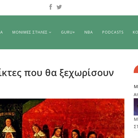
ΡΑ
ΜΟΝΙΜΕΣ ΣΤΗΛΕΣ
GURU+
NBA
PODCASTS
ΚΟ
ίκτες που θα ξεχωρίσουν
M
Α
M
Σ