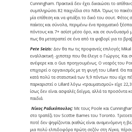
Cunningham. Πρακτικά δεν έχει δικαιώσει το απίθανο
συμπληρώσει 82 παιχνίδια στο ΝΒΑ. Όμως το πακέτο 
μία επίθεση και να φτιάξει το δικό του σουτ. Φέτος 
παίκτες και σύνολα, περιμένω ένα πραγματικό ξέσπα
πόντους και 7+ ασίστ μέσο όρο, και σε συνδυασμό μ
πως θα μετατραπεί σε ένα από τα φαβορί για το βρα
Pete Seizis:
Δεν θα πω τις προφανείς επιλογές Mikal 
εναλλακτική -χιπστερ που θα έλεγε ο Γιώργος. Και 
ανέφερε και ο Gus προηγουμένως. O νεαρός του Po
επιχειρεί ο οργανισμός με τη φυγή του Lillard. Θα π
κατά πολύ τα στατιστικά των 9,9 πόντων που είχε πέρ
παρκαριστεί ο Lillard λόγω «τραυματισμού» είχε 22,
ίσως δεν είναι ασφαλές δείγμα, αλλά τα προσόντα και
παιδιά.
Νίκος Ραδικόπουλος:
Mε τους Poole και Cunningha
στο τραπέζι τον Scottie Barnes του Toronto. Τριτ
ποτέ δεν ψηφίζονται (καθώς είναι αναμενόμενη η βε
μια πολύ ελπιδοφόρα πρώτη σεζόν στη Λίγκα, πέρσι