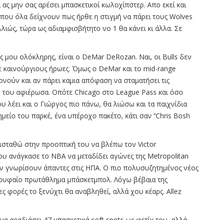
ι ας μην σας αρέσει μπασκετικοί κωλοχίπστερ. Απο εκεί και
 που όλα δείχνουν πως ήρθε η στιγμή να πάρει τους Wolves
λιώς, τώρα ως αδιαμφισβήτητο νο 1 θα κάνει κι άλλα. Σε
άς μου ολόκληρης, είναι ο DeMar DeRozan. Ναι, οι Bulls δεν
με καινούργιους ήρωες. Όμως ο DeMar και το mid-range
ερνούν και αν πάρει καμια απόφαση να σταματήσει τις
ν του αφιέρωσα. Οπότε Chicago στο League Pass και όσο
υ λέει και ο Γιώργος πιο πάνω, θα λιώσω και τα παιχνίδια
ημείο του παρκέ, ένα υπέροχο πακέτο, κάτι σαν ‘’Chris Bosh
ντισταθώ στην προοπτική του να βλέπω τον Victor
υ ανάγκασε το ΝΒΑ να μεταδίδει αγώνες της Metropolitan
ον γνωρίσουν άπαντες στις ΗΠΑ. Ο πιο πολυσυζητημένος νέος
κορυφαίο πρωτάθλημα μπάσκετμπολ. Λόγω βέβαια της
ς φορές το ξενύχτι θα αναβληθεί, αλλά χου κέαρς. Allez
να αραδιάσει 47 μπασκετικά soft spots ως φετίχ του, αλλά,