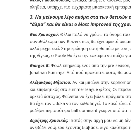
αλήθεια, υπάρχει πιο ευχάριστη μπασκετική εμπειρία 
3. Να μείνουμε λίγο ακόμα στα των θετικών 
“άλμα” και θα είναι ο Most Improved της χρον
Gus Χρυσοχού:
Θέλω πολύ να γράψω το όνομα του 
συνοθύλευμα των Blazers πως θα έχει αρκετά σκαμ
αλλά μέχρι εκεί. Στην ερώτηση αυτή θα πάω με τον Jo
της Λίγκας, ο Poole θα έχει την ευκαιρία να παίζει γ
Giorgos B:
Φουλ επηρεασμένος από την pre-season, 
Jonathan Kuminga! Από πού προκύπτει αυτό, θα μου 
Αλέξανδρος Μήτσιου:
Αν και μπαίνει στην sophomore
και επιβλητικός στο summer league φέτος. Οι περσιν
αρκετά άστοχος. Φαίνεται να έχει βάλει πράγματα στο
θα έχει τον Udoka να τον καθοδηγεί. Το κακό είναι ότ
μαζέψει περισσότερα ball-dominant γκαρντ από ότι π
Δημήτρης Χρυσικός
:
Πιστός στην αρχή μου να μη δ
ανεβάζει νούμερα έχοντας διαβάσει λίγο καλύτερα 