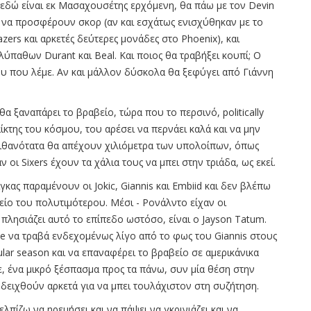
εδώ είναι εκ Μασαχουσέτης ερχόμενη, θα πάω με τον Devin
 να προσφέρουν σκορ (αν και εσχάτως ενισχύθηκαν με το
zers και αρκετές δεύτερες μονάδες στο Phoenix), και
ύπαθων Durant και Beal. Και ποιος θα τραβήξει κουπί; Ο
ου που λέμε. Αν και μάλλον δύσκολα θα ξεφύγει από Γιάννη
 θα ξαναπάρει το βραβείο, τώρα που το περσινό, politically
παίκτης του κόσμου, του αρέσει να περνάει καλά και να μην
υ πιθανότατα θα απέχουν χιλιόμετρα των υπολοίπων, όπως
οι Sixers έχουν τα χάλια τους να μπει στην τριάδα, ως εκεί.
Λίγκας παραμένουν οι Jokic, Giannis και Embiid και δεν βλέπω
βείο του πολυτιμότερου. Μέσι - Ρονάλντο είχαν οι
 πλησιάζει αυτό το επίπεδο ωστόσο, είναι ο Jayson Tatum.
me να τραβά ενδεχομένως λίγο από το φως του Giannis στους
gular season και να επαναφέρει το βραβείο σε αμερικάνικα
ε, ένα μικρό ξέσπασμα προς τα πάνω, συν μία θέση στην
οδειχθούν αρκετά για να μπει τουλάχιστον στη συζήτηση.
λπίζω να ηρεμήσει και να πάψει να γκρινιάζει και να