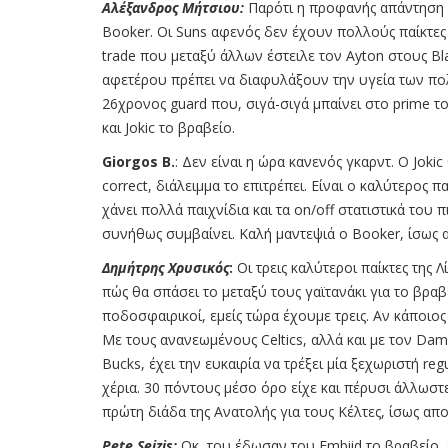
Αλέξανδρος Μήτσιου:
Παρότι η προφανής απάντηση 
Booker. Οι Suns αφενός δεν έχουν πολλούς παίκτες
trade που μεταξύ άλλων έστειλε τον Ayton στους Bla
αφετέρου πρέπει να διαφυλάξουν την υγεία των πολ
26χρονος guard που, σιγά-σιγά μπαίνει στο prime τ
και Jokic το βραβείο.
Giorgos B.
: Δεν είναι η ώρα κανενός γκαρντ. Ο Jokic
correct, διάλειμμα το επιτρέπει. Είναι ο καλύτερος 
χάνει πολλά παιχνίδια και τα on/off στατιστικά το
συνήθως συμβαίνει. Καλή μαντεψιά ο Booker, ίσως αν 
Δημήτρης Χρυσικός
:
Οι τρεις καλύτεροι παίκτες της 
πώς θα σπάσει το μεταξύ τους γαϊτανάκι για το βρα
ποδοσφαιρικοί, εμείς τώρα έχουμε τρεις. Αν κάποιος
Mε τους ανανεωμένους Celtics, αλλά και με τον Da
Bucks, έχει την ευκαιρία να τρέξει μία ξεχωριστή re
χέρια. 30 πόντους μέσο όρο είχε και πέρυσι άλλωστ
πρώτη διάδα της Ανατολής για τους Κέλτες, ίσως απ
Pete Seizis:
Οκ, του έδωσαν του Embiid το βραβείο, ε