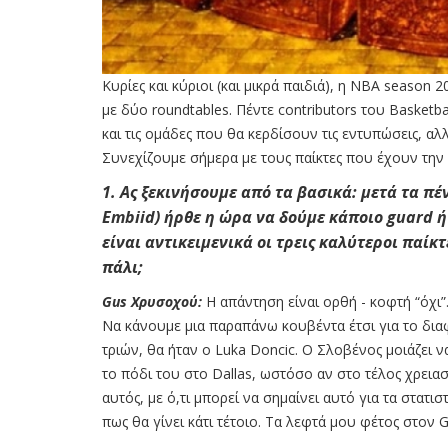
Κυρίες και κύριοι (και μικρά παιδιά), η NBA season 
με δύο roundtables. Πέντε contributors του Basketb
και τις ομάδες που θα κερδίσουν τις εντυπώσεις, αλ
Συνεχίζουμε σήμερα με τους παίκτες που έχουν την
1. Ας ξεκινήσουμε από τα βασικά: μετά τα πέ
Embiid
) ήρθε η ώρα να δούμε κάποιο guard
ή
είναι αντικειμενικά οι τρεις καλύτεροι παίκ
πάλι;
Gus Χρυσοχού:
Η απάντηση είναι ορθή - κοφτή “όχι”
Να κάνουμε μια παραπάνω κουβέντα έτσι για το διαφ
τριών, θα ήταν ο Luka Doncic. Ο Σλοβένος μοιάζει ν
το πόδι του στο Dallas, ωστόσο αν στο τέλος χρειασ
αυτός, με ό,τι μπορεί να σημαίνει αυτό για τα στατι
πως θα γίνει κάτι τέτοιο. Τα λεφτά μου φέτος στον G