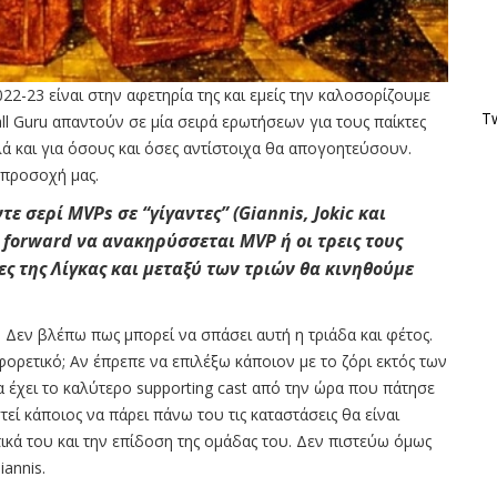
2022-23 είναι στην αφετηρία της και εμείς την καλοσορίζουμε
Tw
all Guru απαντούν σε μία σειρά ερωτήσεων για τους παίκτες
λά και για όσους και όσες αντίστοιχα θα απογοητεύσουν.
 προσοχή μας.
ντε σερί MVPs
σε “γίγαντες” (Giannis
, Jokic
και
 forward
να ανακηρύσσεται MVP
ή οι τρεις τους
τες της Λίγκας και μεταξύ των τριών θα κινηθούμε
. Δεν βλέπω πως μπορεί να σπάσει αυτή η τριάδα και φέτος.
ορετικό; Αν έπρεπε να επιλέξω κάποιον με το ζόρι εκτός των
α έχει το καλύτερο supporting cast από την ώρα που πάτησε
τεί κάποιος να πάρει πάνω του τις καταστάσεις θα είναι
στικά του και την επίδοση της ομάδας του. Δεν πιστεύω όμως
iannis.