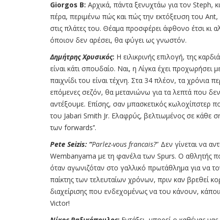
Giorgos B:
Αρχικά, πάντα ξενυχτάω για τον Steph, κ
πέρα, περιμένω πώς και πώς την εκτόξευση του Ant,
στις πλάτες του. Θέαμα προσφέρει άφθονο έτσι κι αλ
όποιον δεν αρέσει, θα φύγει ως γνωστόν.
Δημήτρης Χρυσικός
:
Η ειλικρινής επιλογή, της καρδι
είναι κάτι σπουδαίο. Ναι, η Λίγκα έχει προχωρήσει 
παιχνίδι του είναι τέχνη. Στα 34 πλέον, τα χρόνια π
επόμενες σεζόν, θα μετανιώνω για τα λεπτά που δε
αντέξουμε. Επίσης, σαν μπασκετικός κωλοχίπστερ πο
του Jabari Smith Jr. Ελαφρύς, βελτιωμένος σε κάθε σ
των forwards’’.
Pete Seizis: “
Parlez-vous francais?
” Δεν γίνεται να α
Wembanyama με τη φανέλα των Spurs. Ο αθλητής πο
όταν αγωνιζόταν στο γαλλικό πρωτάθλημα για να τ
παίκτης των τελευταίων χρόνων, πριν καν βρεθεί 
διαχείρισης που ενδεχομένως να του κάνουν, κάποιε
Victor!
Νίκος Ραδικόπουλος:
Εντάξει, μπορεί ο καθένας μας 