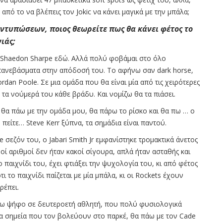
από το να βλέπεις τον Jokic να κάνει μαγικά με την μπάλα;
εντυπώσεων, ποιος θεωρείτε πως θα κάνει φέτος το
ιάς;
Shaedon Sharpe εδώ. Αλλά πολύ φοβάμαι στο όλο
πανεβάσματα στην απόδοσή του. Το αφήνω σαν dark horse,
rdan Poole. Σε μια ομάδα που θα είναι μία από τις χειρότερες
ια τα νούμερά του κάθε βράδυ. Και νομίζω θα τα πιάσει.
θα πάω με την ομάδα μου, θα πάρω το ρίσκο και θα πω … ο
πείτε… Steve Kerr ξύπνα, τα σημάδια είναι παντού.
 σεζόν του, ο Jabari Smith Jr εμφανίστηκε τρομακτικά άνετος
οί αριθμοί δεν ήταν κακοί σίγουρα, απλά ήταν ασταθής και
 παιχνίδι του, έχει φτιάξει την ψυχολογία του, κι από φέτος
ι το παιχνίδι παίζεται με μία μπάλα, κι οι Rockets έχουν
ρέπει.
ίνω ψήφο σε δευτεροετή αθλητή, που πολύ φυσιολογικά
τα σημεία που τον βολεύουν στο παρκέ, θα πάω με τον Cade