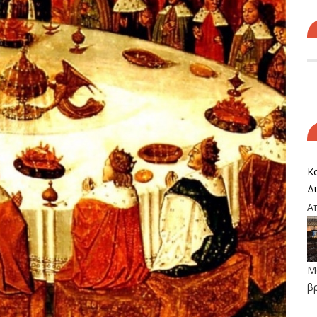
Κα
Δ
Α
Μο
β