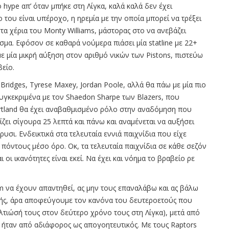
 hype απ’ όταν μπήκε στη Λίγκα, καλά καλά δεν έχει
του είναι υπέροχο, η ηρεμία με την οποία μπορεί να τρέξει
στα χέρια του Monty Williams, μάστορας στο να ανεβάζει
σμα. Εφόσον σε καθαρά νούμερα πιάσει μία statline με 22+
ε μία μικρή αύξηση στον αριθμό νικών των Pistons, πιστεύω
βείο.
Bridges, Tyrese Maxey, Jordan Poole, αλλά θα πάω με μία πιο
συγκεκριμένα με τον Shaedon Sharpe των Blazers, που
rtland θα έχει αναβαθμισμένο ρόλο στην αναδόμηση που
αίζει σίγουρα 25 λεπτά και πάνω και αναμένεται να αυξήσει
υσι. Ενδεικτικά στα τελευταία εννιά παιχνίδια που είχε
3 πόντους μέσο όρο. Οκ, τα τελευταία παιχνίδια σε κάθε σεζόν
 οι ικανότητες είναι εκεί. Να έχει και νόημα το βραβείο ρε
m να έχουν απαντηθεί, ας μην τους επαναλάβω και ας βάλω
οετής, άρα αποφεύγουμε τον κανόνα του δευτεροετούς που
λτιώσή τους στον δεύτερο χρόνο τους στη Λίγκα), μετά από
 ήταν από αδιάφορος ως απογοητευτικός. Με τους Raptors